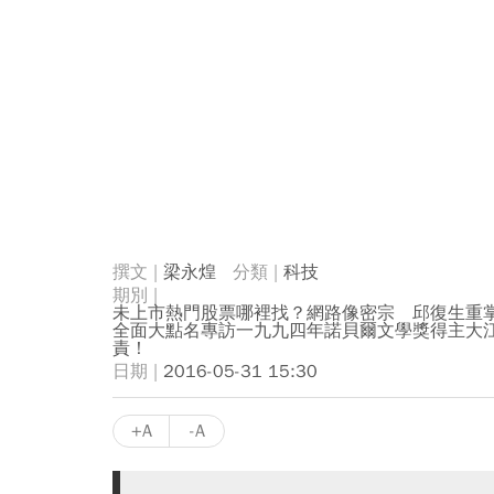
梁永煌
科技
未上市熱門股票哪裡找？網路像密宗 邱復生重
全面大點名專訪一九九四年諾貝爾文學獎得主大
責！
2016-05-31 15:30
+A
-A