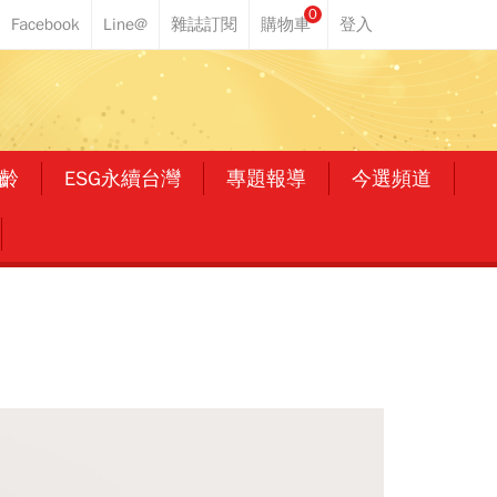
0
齡
ESG永續台灣
專題報導
今選頻道