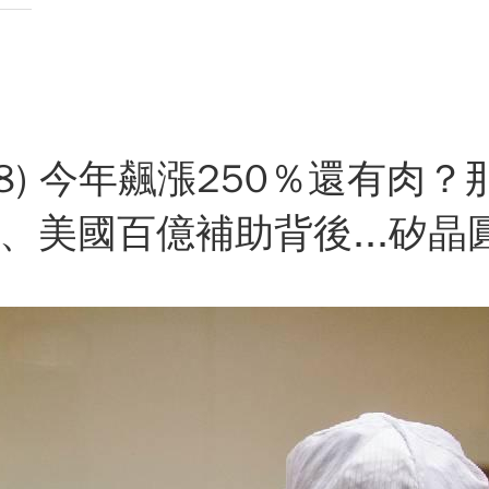
88) 今年飆漲250％還有肉
、美國百億補助背後...矽晶