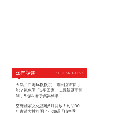
熱門話題
/ HOT ARTICLES /
天氣／白海豚慢慢跳！週日陸警有可
能？氣象署「3字回應」...最新風雨預
測，8地區達停班課標準
空總國家文化基地8月開放！封閉90
年古蹟大樓打開了…加碼「晴空季