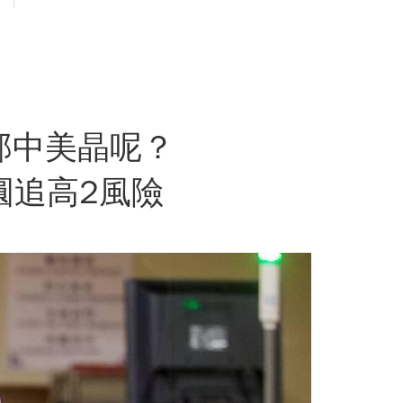
？那中美晶呢？
圓追高2風險