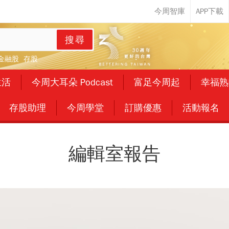
搜尋
金融股
存股
生活
今周大耳朵 Podcast
富足今周起
幸福熟
存股助理
今周學堂
訂購優惠
活動報名
編輯室報告