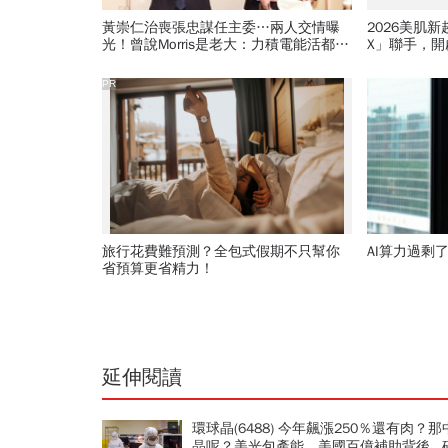
黃崇仁治喪張忠謀任主委…兩人交情曝
2026美肌
光！曾說Morris是老大：力積電能活都他
X」聯手，
幫我！遺屬發聲「明年定要配股」
PR
旅行花費難預測？全包式假期不只幫你
AI算力過剩
省預算更省精力！
延伸閱讀
環球晶(6488) 今年飆漲250％還有肉？那
晶呢？美光包產能、美國百億補助背後...