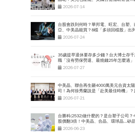
圓追高2風險
2026-07-14
台股會跌到何時？華邦電、旺宏、台塑、
亞、中美晶能買？8檔「多頭回檔股」出
再賺一波買點曝光
2026-07-24
35歲提早退休要存多少錢？台大博士存千
職「沒有勞保勞退、最燒錢25年怎麼過」
心這顆地雷燒光存款
2026-07-27
中美晶、聯合再生砸4000萬美元合資太
司！為何徐秀蘭說是「赴美最佳時機」？
看到這需求
2026-07-21
台勝科(2532)做什麼的？是台塑子公司？
股價翻3倍！中美晶、合晶、環球晶...矽
下半年還能大暴漲？
2026-06-23