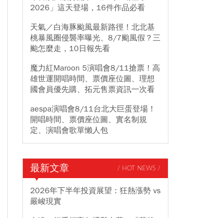
2026」這天登場，16件作品必看
天氣／白海豚颱風最新路徑！北北基
桃暴風圈侵襲率曝光、8/7颱風假？三
颱怎麼走，10日報先看
魔力紅Maroon 5演唱會8/11搶票！高
雄世運開唱時間、票價座位圖、理想
國會員優先購、拓元售票資訊一次看
aespa演唱會8/11台北大巨蛋登場！
開唱時間、票價座位圖、實名制規
定、演唱會歌單懶人包
最新文章
/ HOT NEWS /
2026年下半年投資展望：狂熱漲勢 vs
嚴峻現實