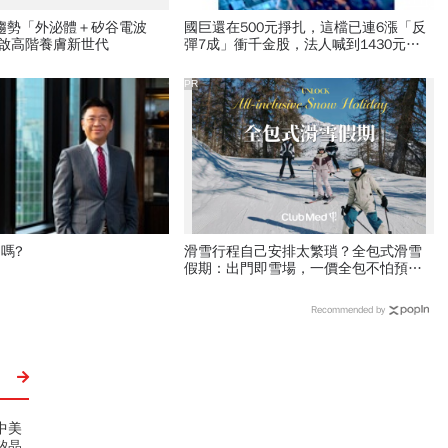
新趨勢「外泌體＋矽谷電波
國巨還在500元掙扎，這檔已連6漲「反
開啟高階養膚新世代
彈7成」衝千金股，法人喊到1430元，
還有5成空間
PR
了嗎?
滑雪行程自己安排太繁瑣？全包式滑雪
假期：出門即雪場，一價全包不怕預算
爆表！
Recommended by
中美
矽晶