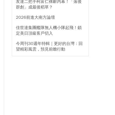
友達二把手柯富仁裸辭內幕！「落後
群創」成最後稻草？
2026前進大南方論壇
佳世達集團艦隊無人機小隊起飛！鎖
定美日頂級客戶切入
今周刊30週年特輯｜更好的台灣：回
望精彩風雲，預見前瞻行動