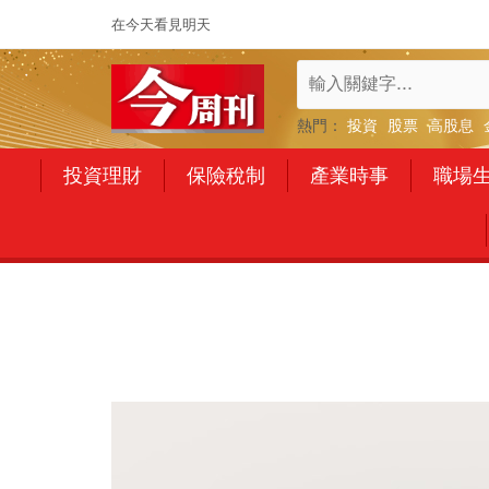
在今天看見明天
熱門：
投資
股票
高股息
投資理財
保險稅制
產業時事
職場