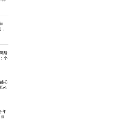
南
列，
萬辭
：小
陽能公
原來
今年
晶圓