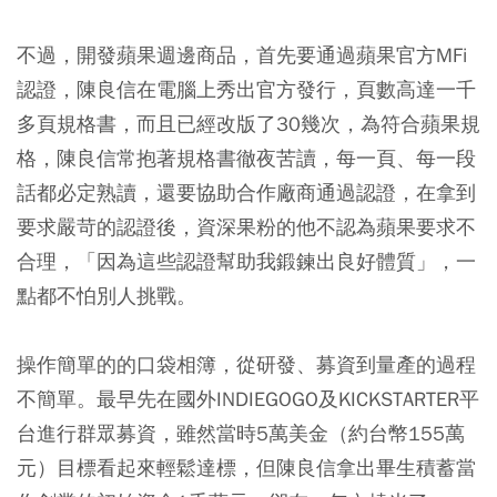
不過，開發蘋果週邊商品，首先要通過蘋果官方MFi
認證，陳良信在電腦上秀出官方發行，頁數高達一千
多頁規格書，而且已經改版了30幾次，為符合蘋果規
格，陳良信常抱著規格書徹夜苦讀，每一頁、每一段
話都必定熟讀，還要協助合作廠商通過認證，在拿到
要求嚴苛的認證後，資深果粉的他不認為蘋果要求不
合理，「因為這些認證幫助我鍛鍊出良好體質」，一
點都不怕別人挑戰。
操作簡單的的口袋相簿，從研發、募資到量產的過程
不簡單。最早先在國外INDIEGOGO及KICKSTARTER平
台進行群眾募資，雖然當時5萬美金（約台幣155萬
元）目標看起來輕鬆達標，但陳良信拿出畢生積蓄當