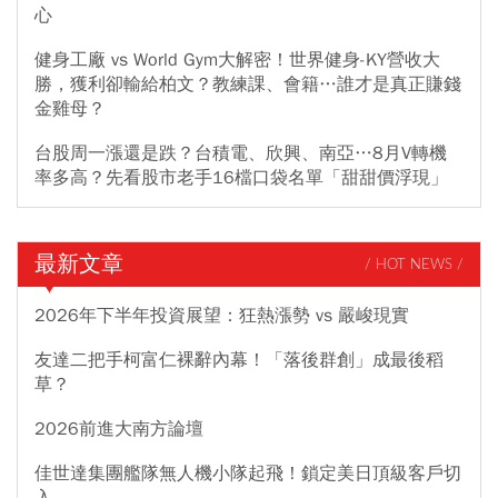
心
健身工廠 vs World Gym大解密！世界健身-KY營收大
勝，獲利卻輸給柏文？教練課、會籍…誰才是真正賺錢
金雞母？
台股周一漲還是跌？台積電、欣興、南亞…8月V轉機
率多高？先看股市老手16檔口袋名單「甜甜價浮現」
最新文章
/ HOT NEWS /
2026年下半年投資展望：狂熱漲勢 vs 嚴峻現實
友達二把手柯富仁裸辭內幕！「落後群創」成最後稻
草？
2026前進大南方論壇
佳世達集團艦隊無人機小隊起飛！鎖定美日頂級客戶切