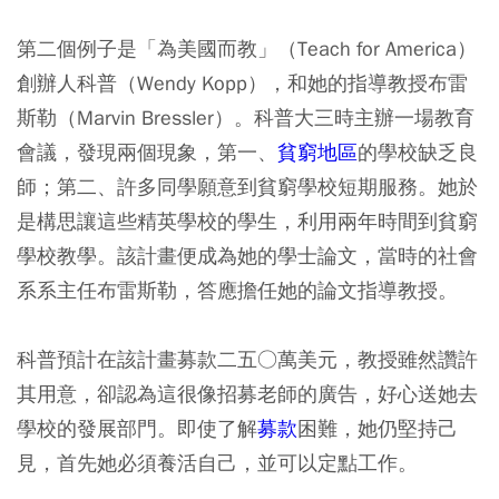
第二個例子是「為美國而教」（Teach for America）
創辦人科普（Wendy Kopp），和她的指導教授布雷
斯勒（Marvin Bressler）。科普大三時主辦一場教育
會議，發現兩個現象，第一、
貧窮地區
的學校缺乏良
師；第二、許多同學願意到貧窮學校短期服務。她於
是構思讓這些精英學校的學生，利用兩年時間到貧窮
學校教學。該計畫便成為她的學士論文，當時的社會
系系主任布雷斯勒，答應擔任她的論文指導教授。
科普預計在該計畫募款二五○萬美元，教授雖然讚許
其用意，卻認為這很像招募老師的廣告，好心送她去
學校的發展部門。即使了解
募款
困難，她仍堅持己
見，首先她必須養活自己，並可以定點工作。