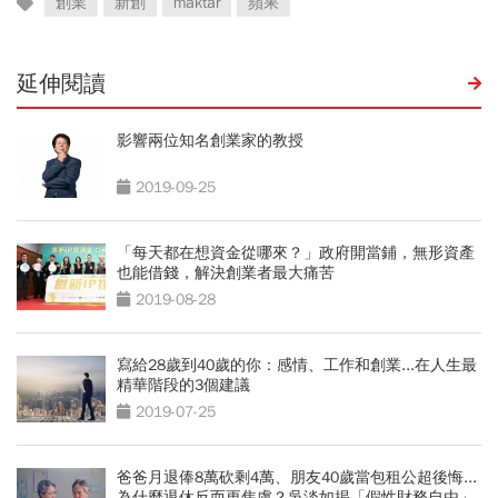
創業
新創
maktar
蘋果
延伸閱讀
影響兩位知名創業家的教授
2019-09-25
「每天都在想資金從哪來？」政府開當鋪，無形資產
也能借錢，解決創業者最大痛苦
2019-08-28
寫給28歲到40歲的你：感情、工作和創業...在人生最
精華階段的3個建議
2019-07-25
爸爸月退俸8萬砍剩4萬、朋友40歲當包租公超後悔...
為什麼退休反而更焦慮？吳淡如揭「假性財務自由」