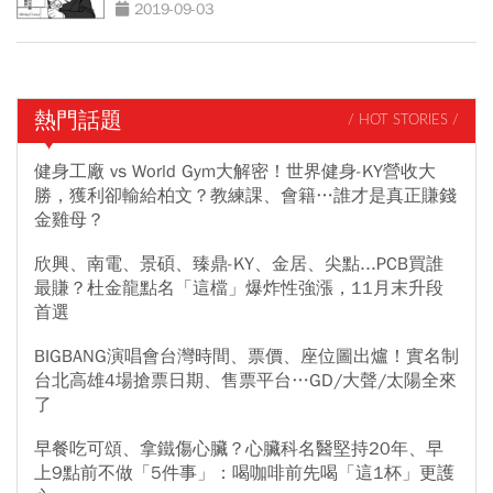
2019-09-03
熱門話題
/ HOT STORIES /
健身工廠 vs World Gym大解密！世界健身-KY營收大
勝，獲利卻輸給柏文？教練課、會籍…誰才是真正賺錢
金雞母？
欣興、南電、景碩、臻鼎-KY、金居、尖點...PCB買誰
最賺？杜金龍點名「這檔」爆炸性強漲，11月末升段
首選
BIGBANG演唱會台灣時間、票價、座位圖出爐！實名制
台北高雄4場搶票日期、售票平台…GD/大聲/太陽全來
了
早餐吃可頌、拿鐵傷心臟？心臟科名醫堅持20年、早
上9點前不做「5件事」：喝咖啡前先喝「這1杯」更護