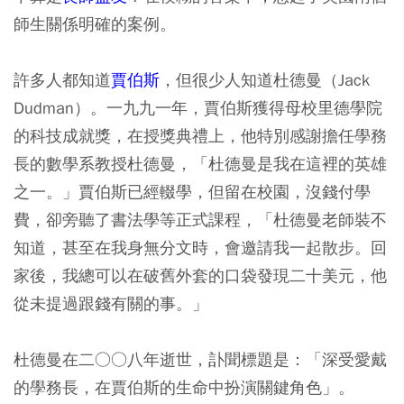
師生關係明確的案例。
許多人都知道
賈伯斯
，但很少人知道杜德曼（Jack
Dudman）。一九九一年，賈伯斯獲得母校里德學院
的科技成就獎，在授獎典禮上，他特別感謝擔任學務
長的數學系教授杜德曼，「杜德曼是我在這裡的英雄
之一。」賈伯斯已經輟學，但留在校園，沒錢付學
費，卻旁聽了書法學等正式課程，「杜德曼老師裝不
知道，甚至在我身無分文時，會邀請我一起散步。回
家後，我總可以在破舊外套的口袋發現二十美元，他
從未提過跟錢有關的事。」
杜德曼在二○○八年逝世，訃聞標題是：「深受愛戴
的學務長，在賈伯斯的生命中扮演關鍵角色」。