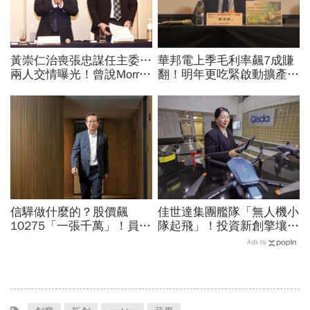
黃崇仁治喪張忠謀任主委…
華邦電上季毛利率飆7成賺
兩人交情曝光！曾說Morris
翻！明年更吃緊啟動擴產、
是老大：力積電能活都他幫
資本支出估衝千億：黃仁勳
我！遺屬發聲「明年定要配
若想到，早入主記憶體廠
股」
信驊做什麼的？股價飆
佳世達集團艦隊「無人機小
10275「一張千萬」！員工
隊起飛」！投資新創擎壤、
年薪平均540萬…中年失業
翔隆，總座親督軍養大精
Ads by
工程師如何孵出「萬金股」
兵：鎖定美日頂級客戶切入