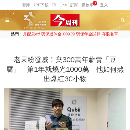
0
熱門：
月配息etf
勞保退休金
00939
勞保年金試算
存股名單
老果粉發威！棄300萬年薪賣「豆
腐」 第1年就燒光1000萬 他如何熬
出爆紅3C小物