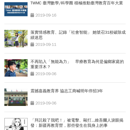
TWMC 臺灣數學/科學圈 積極推動臺灣教育百年大業
2019-09-16
落實情感教育、記錄「社會智能」 她號召31校破除成
績迷思
2019-09-11
不再陷入「無能為力」 早療教育為何是偏鄉家庭的
重要浮木？
2019-09-06
震撼嘉義教育界 協志工商喊明年停招3年
2019-09-06
「拜託殺了我吧！」被電擊、毆打...維吾爾人淚眼揭
發：新疆再教育營，那些發生在我身上的事