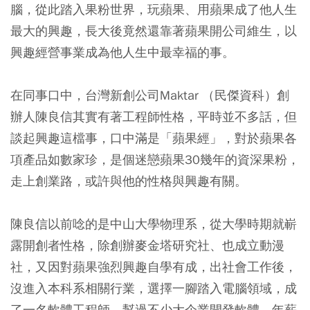
腦，從此踏入果粉世界，玩蘋果、用蘋果成了他人生
最大的興趣，長大後竟然還靠著蘋果開公司維生，以
興趣經營事業成為他人生中最幸福的事。
在同事口中，台灣新創公司Maktar （民傑資科）創
辦人陳良信其實有著工程師性格，平時並不多話，但
談起興趣這檔事，口中滿是「蘋果經」，對於蘋果各
項產品如數家珍，是個迷戀蘋果30幾年的資深果粉，
走上創業路，或許與他的性格與興趣有關。
陳良信以前唸的是中山大學物理系，從大學時期就嶄
露開創者性格，除創辦麥金塔研究社、也成立動漫
社，又因對蘋果強烈興趣自學有成，出社會工作後，
沒進入本科系相關行業，選擇一腳踏入電腦領域，成
了一名軟體工程師，幫過不少大企業開發軟體，年薪