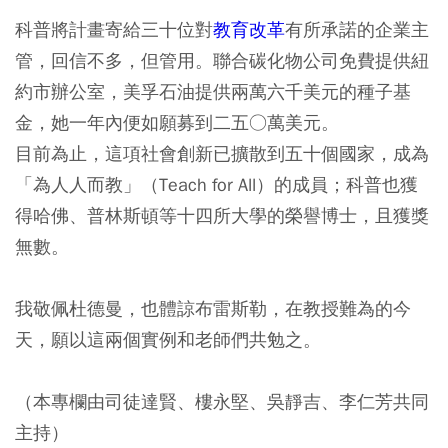
科普將計畫寄給三十位對
教育改革
有所承諾的企業主
管，回信不多，但管用。聯合碳化物公司免費提供紐
約市辦公室，美孚石油提供兩萬六千美元的種子基
金，她一年內便如願募到二五○萬美元。
目前為止，這項社會創新已擴散到五十個國家，成為
「為人人而教」（Teach for All）的成員；科普也獲
得哈佛、普林斯頓等十四所大學的榮譽博士，且獲獎
無數。
我敬佩杜德曼，也體諒布雷斯勒，在教授難為的今
天，願以這兩個實例和老師們共勉之。
（本專欄由司徒達賢、樓永堅、吳靜吉、李仁芳共同
主持）