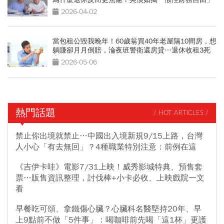
5大危機
2026-04-02
當包租公毀我晚年！60歲翁買40年老屋隔10間房，想
躺賺卻月月倒賠，淪夜班警衛還房貸…退休收租3死
穴
2026-05-06
熱門話題
/ HOT ARTICLES /
禁止你出境就禁止…中國出入境新規9/15上路，台灣
人小心「有去無回」？4種職業特別注意：前例在這
《吉伊卡哇》電影7/31上映！威秀影城特典、預售套
票…販售資訊整理，討伐棒+小卡必收、上映戲院一文
看
早餐吃可頌、拿鐵傷心臟？心臟科名醫堅持20年、早
上9點前不做「5件事」：喝咖啡前先喝「這1杯」更護