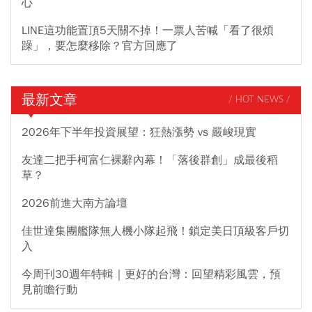
心
LINE這功能置頂5天關不掉！一票人苦喊「看了很煩
躁」，要怎麼移除？官方回應了
最新文章
/ HOT NEWS /
2026年下半年投資展望：狂熱漲勢 vs 嚴峻現實
友達二把手柯富仁裸辭內幕！「落後群創」成最後稻
草？
2026前進大南方論壇
佳世達集團艦隊無人機小隊起飛！鎖定美日頂級客戶切
入
今周刊30週年特輯｜更好的台灣：回望精彩風雲，預
見前瞻行動