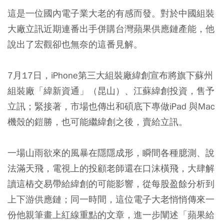
這是一位國內電子業大老的有感而發。對於中國組裝
大廠立訊近期連番出手併購台灣蘋果供應鏈產能，他
說出了宏觀卻也無奈的這番見解。
7月17日，iPhone第三大組裝廠緯創宣布將旗下蘇州
組裝廠「緯新資通」（昆山）、江蘇緯創投資，售予
立訊；緊接著，市場也傳出和碩底下專做iPad 與Mac
機殼的鎧勝，也可能繼緯創之後，賣給立訊。
一場山雨欲來的風暴在隱隱成形，瞬間各種臆測、說
法滿天飛，電視上的投顧老師還在口沫橫飛，大肆解
讀這樁交易帶給緯創的可能影響，從每股盈餘分析到
上下游供應鏈；同一時間，這位電子大老悄悄傳來一
份他親筆畫上紅線重點的文章，進一步闡述「蘋果給