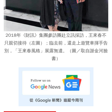
2018年《財訊》集團參訪團赴立訊採訪，王來春不
只親切接待（左圖）；臨去前，還走上遊覽車揮手告
別，「王來春風格」展露無遺。（圖／取自謝金河臉
書）