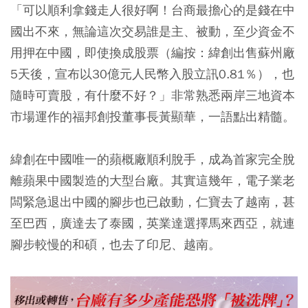
「可以順利拿錢走人很好啊！台商最擔心的是錢在中
國出不來，無論這次交易誰是主、被動，至少資金不
用押在中國，即使換成股票（編按：緯創出售蘇州廠
5天後，宣布以30億元人民幣入股立訊0.81％），也
隨時可賣股，有什麼不好？」非常熟悉兩岸三地資本
市場運作的福邦創投董事長黃顯華，一語點出精髓。
緯創在中國唯一的蘋概廠順利脫手，成為首家完全脫
離蘋果中國製造的大型台廠。其實這幾年，電子業老
闆緊急退出中國的腳步也已啟動，仁寶去了越南，甚
至巴西，廣達去了泰國，英業達選擇馬來西亞，就連
腳步較慢的和碩，也去了印尼、越南。