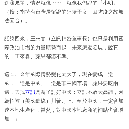
到蘋果單，情況就像……，就像我們說的『小明』
（按：指持有台灣居留證的陸籍子女，因防疫之故無
法回台）。
話說回來，王來春（立訊精密董事長）也只是利用國
際政治市場的力量順勢而起，未來怎麼發展，說真
的，王來春、蘋果都講不準。
這１、２年國際情勢變化太大了，現在變成一邊一
國，一邊是中國、一邊是非中國市場，蘋果要吃兩
邊，去找
立訊
是為了討好中國；立訊不敢太高調，因
為怕被（美國總統）川普盯上。至於中國，一定會加
速本地生產化，當然，對中國本地廠商的補貼也會增
加。」