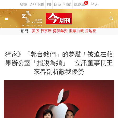
0
熱門：
美股
行事曆
勞保年資
股票抽籤
房地產
獨家》「郭台銘們」的夢魘！被迫在蘋
果辦公室「指腹為婚」 立訊董事長王
來春剖析敵我優勢