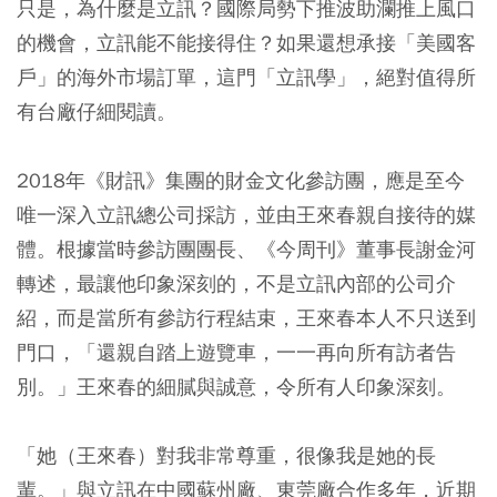
只是，為什麼是立訊？國際局勢下推波助瀾推上風口
的機會，立訊能不能接得住？如果還想承接「美國客
戶」的海外市場訂單，這門「立訊學」，絕對值得所
有台廠仔細閱讀。
2018年《財訊》集團的財金文化參訪團，應是至今
唯一深入立訊總公司採訪，並由王來春親自接待的媒
體。根據當時參訪團團長、《今周刊》董事長謝金河
轉述，最讓他印象深刻的，不是立訊內部的公司介
紹，而是當所有參訪行程結束，王來春本人不只送到
門口，「還親自踏上遊覽車，一一再向所有訪者告
別。」王來春的細膩與誠意，令所有人印象深刻。
「她（王來春）對我非常尊重，很像我是她的長
輩。」與立訊在中國蘇州廠、東莞廠合作多年，近期