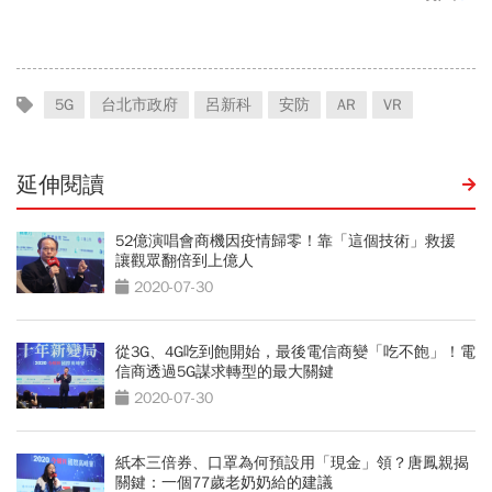
5G
台北市政府
呂新科
安防
AR
VR
延伸閱讀
52億演唱會商機因疫情歸零！靠「這個技術」救援
讓觀眾翻倍到上億人
2020-07-30
從3G、4G吃到飽開始，最後電信商變「吃不飽」！電
信商透過5G謀求轉型的最大關鍵
2020-07-30
紙本三倍券、口罩為何預設用「現金」領？唐鳳親揭
關鍵：一個77歲老奶奶給的建議