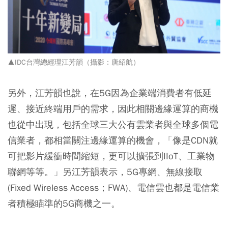
▲IDC台灣總經理江芳韻（攝影：唐紹航）
另外，江芳韻也說，在5G因為企業端消費者有低延
遲、接近終端用戶的需求，因此相關邊緣運算的商機
也從中出現，包括全球三大公有雲業者與全球多個電
信業者，都相當關注邊緣運算的機會，「像是CDN就
可把影片緩衝時間縮短，更可以擴張到IIoT、工業物
聯網等等。」另江芳韻表示，5G專網、無線接取
(Fixed Wireless Access；FWA)、電信雲也都是電信業
者積極瞄準的5G商機之一。