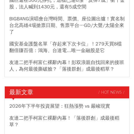
國巨還在500元掙扎，這檔已連6漲「反彈7成」衝千金
股，法人喊到1430元，還有5成空間
BIGBANG演唱會台灣時間、票價、座位圖出爐！實名制
台北高雄4場搶票日期、售票平台…GD/大聲/太陽全來
了
國安基金護盤名單「存起來下次卡位」！279天買8檔
翻倍賺百億：鴻海、台達電...唯一金融股是它
友達二把手柯富仁裸辭內幕！彭双浪親自找回來的接班
人，為何最後撕破臉？「落後群創」成最後稻草？
最新文章
/ HOT NEWS /
2026年下半年投資展望：狂熱漲勢 vs 嚴峻現實
友達二把手柯富仁裸辭內幕！「落後群創」成最後稻
草？