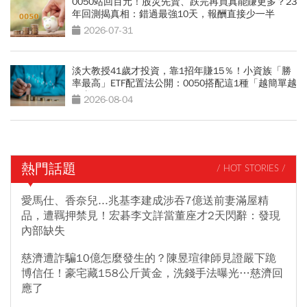
0050站回百元！股災先賣、跌完再買真能賺更多？23
年回測揭真相：錯過最強10天，報酬直接少一半
2026-07-31
淡大教授41歲才投資，靠1招年賺15％！小資族「勝
率最高」ETF配置法公開：0050搭配這1種「越簡單越
好賺」
2026-08-04
熱門話題
/ HOT STORIES /
愛馬仕、香奈兒...兆基李建成涉吞7億送前妻滿屋精
品，遭羈押禁見！宏碁李文詳當董座才2天閃辭：發現
內部缺失
慈濟遭詐騙10億怎麼發生的？陳昱瑄律師見證嚴下跪
博信任！豪宅藏158公斤黃金，洗錢手法曝光…慈濟回
應了