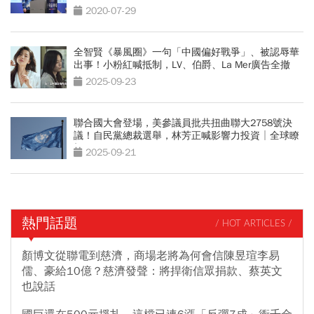
2020-07-29
全智賢《暴風圈》一句「中國偏好戰爭」、被認辱華
出事！小粉紅喊抵制，LV、伯爵、La Mer廣告全撤
2025-09-23
聯合國大會登場，美參議員批共扭曲聯大2758號決
議！自民黨總裁選舉，林芳正喊影響力投資│全球瞭
望
2025-09-21
熱門話題
/ HOT ARTICLES /
顏博文從聯電到慈濟，商場老將為何會信陳昱瑄李易
儒、豪給10億？慈濟發聲：將捍衛信眾捐款、蔡英文
也說話