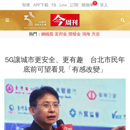
0
熱門：
鋼鐵股
富邦金
開發金
鴻海
升息
5G讓城市更安全、更有趣 台北市民年
底前可望看見「有感改變」