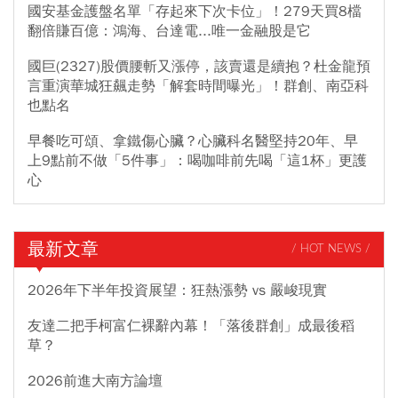
國安基金護盤名單「存起來下次卡位」！279天買8檔
翻倍賺百億：鴻海、台達電...唯一金融股是它
國巨(2327)股價腰斬又漲停，該賣還是續抱？杜金龍預
言重演華城狂飆走勢「解套時間曝光」！群創、南亞科
也點名
早餐吃可頌、拿鐵傷心臟？心臟科名醫堅持20年、早
上9點前不做「5件事」：喝咖啡前先喝「這1杯」更護
心
最新文章
/ HOT NEWS /
2026年下半年投資展望：狂熱漲勢 vs 嚴峻現實
友達二把手柯富仁裸辭內幕！「落後群創」成最後稻
草？
2026前進大南方論壇