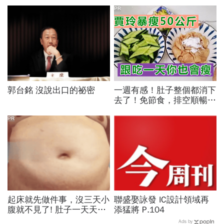
PR
郭台銘 沒說出口的祕密
一週有感！肚子整個都消下
去了！免節食，排空順暢就
夠
PR
起床就先做件事，沒三天小
聯盛娶詠發 IC設計領域再
腹就不見了! 肚子一天天變
添猛將 P.104
小！
Ads by