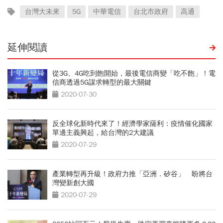
台灣大未來
5G
中華電信
台北市政府
高通
延伸閱讀
從3G、4G吃到飽開始，最後電信商變「吃不飽」！電
信商透過5G謀求轉型的最大關鍵
2020-07-30
反全球化新時代來了！經濟學家薩利：疫情催化國家
單邊主義興起，給台灣的2大建議
2020-07-29
產業轉型再升級！政府力推「亞洲．矽谷」 盼將台
灣變新創大國
2020-07-29