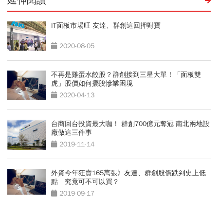
延伸閱讀
IT面板市場旺 友達、群創這回押對寶
2020-08-05
不再是雞蛋水餃股？群創接到三星大單！「面板雙
虎」股價如何擺脫慘業困境
2020-04-13
台商回台投資最大咖！ 群創700億元奪冠 南北兩地設
廠做這三件事
2019-11-14
外資今年狂賣165萬張》友達、群創股價跌到史上低
點 究竟可不可以買？
2019-09-17