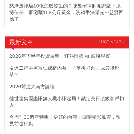
慈濟遭詐騙10億怎麼發生的？陳昱瑄律師見證嚴下跪
博信任！豪宅藏158公斤黃金，洗錢手法曝光…慈濟回
應了
最新文章
/ HOT NEWS /
2026年下半年投資展望：狂熱漲勢 vs 嚴峻現實
友達二把手柯富仁裸辭內幕！「落後群創」成最後稻
草？
2026前進大南方論壇
佳世達集團艦隊無人機小隊起飛！鎖定美日頂級客戶切
入
今周刊30週年特輯｜更好的台灣：回望精彩風雲，預
見前瞻行動