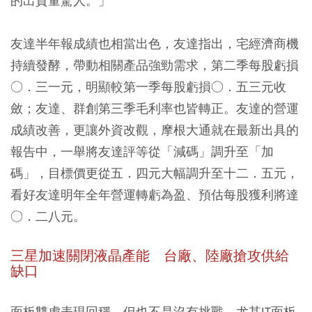
的出貨量驚人。」
友達半年報成績也相當出色，友達指出，宅經濟商機
持續發酵，帶動相關產品強勁需求，第二季每股虧損
○．三一元，明顯較第一季每股虧損○．五三元收
斂；友達、群創第三季毛利率也皆轉正。友達的營運
成績改善，更讓外資改觀，摩根大通就在最新出具的
報告中，一舉將友達評等從「減碼」調升至「加
碼」，目標價更從五．四元大幅調升至十二．五元，
看好友達明年全年營運轉虧為盈、預估每股獲利將達
○．二八元。
三星加速關閉液晶產能 台廠、陸廠搶攻供給
缺口
面板雙虎表現回穩，但也不是沒有挑戰，尤其IT面板