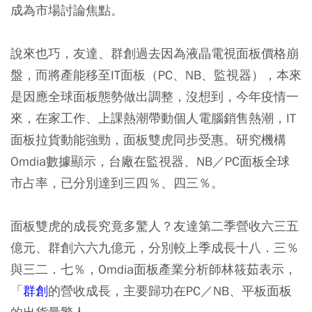
成為市場討論焦點。
說來也巧，友達、群創過去因為液晶電視面板價格崩
盤，而將產能移至IT面板（PC、NB、監視器），本來
是因應全球面板態勢做出調整，沒想到，今年疫情一
來，在家工作、上課熱潮帶動個人電腦銷售熱潮，IT
面板拉貨動能強勁，面板雙虎同步受惠。研究機構
Omdia數據顯示，台廠在監視器、NB／PC面板全球
市占率，已分別達到三四％、四三％。
面板雙虎的成長究竟多驚人？友達第二季營收六三五
億元、群創六六九億元，分別較上季成長十八．三％
與三二．七％，Omdia面板產業分析師林筱茹表示，
「
群創
的營收成長，主要歸功在PC／NB、平板面板