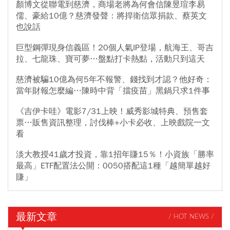
顏博文從聯電到慈濟，商場老將為何會信陳昱瑄李易
儒、豪給10億？慈濟發聲：將捍衛信眾捐款、蔡英文
也說話
巨型鋼彈現身信義區！20個人氣IP登場，航海王、哥吉
拉、七龍珠、寶可夢…盤點打卡熱點，活動只到這天
慈濟被騙10億為何5年不報警、錢找到才認？他好奇：
當年財報怎麼編…陳時中背「擋疫苗」黑鍋只求1件事
《吉伊卡哇》電影7/31上映！威秀影城特典、預售套
票…販售資訊整理，討伐棒+小卡必收、上映戲院一文
看
淡大教授41歲才投資，靠1招年賺15％！小資族「勝率
最高」ETF配置法公開：0050搭配這1種「越簡單越好
賺」
最新文章
/ HOT NEWS /