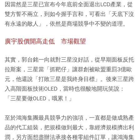
因當然是三星已宣布今年底前全面退出LCD產業，從
雙方誓不兩立，到如今握手言和，可看出「天底下沒
有永遠的敵人」，依然是商場競爭中不變的道理。
廣宇股價開高走低 市場觀望
其實，郭台銘一向就對三星沒好話，從早期面板反托
拉斯案，三星當「抓靶仔」讓群創被歐盟重罰3億歐
元，他還說「打敗三星是我終身目標」。後來三星跨
入高階面板技術OLED，當時也很酸地開玩笑說：
「三星要做OLED，哦累！」
至於鴻海集團最具競爭力的強項，一直都是做成熟產
品的代工組裝，把規模做到最大，靠經濟規模擠出利
潤，另方面想盡辦法承接各種零組件訂單，讓鴻海集