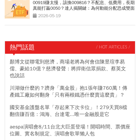
00919賺太慢，該換009816？不配息、低費用，長期
真能打贏0050？達人揭關鍵：為何動能分配恐成雙面
刃
2026-05-19
熱門話題
/ HOT ARTICLES /
顏博文從聯電到慈濟，商場老將為何會信陳昱瑄李易
儒、豪給10億？慈濟發聲：將捍衛信眾捐款、蔡英文
也說話
川湖做什麼的？躋身「萬金股」抱1張年賺760萬！傳
產鐵工廠如何翻身「只有兩根鐵憑什麼賣這麼貴」？
國安基金護盤名單「存起來下次卡位」！279天買8檔
翻倍賺百億：鴻海、台達電...唯一金融股是它
aespa演唱會8/11台北大巨蛋登場！開唱時間、票價座
位圖、實名制規定、演唱會歌單懶人包