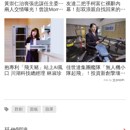
黃崇仁治喪張忠謀任主委…
友達二把手柯富仁裸辭內
兩人交情曝光！曾說Morris
幕！彭双浪親自找回來的接
是老大：力積電能活都他幫
班人，為何最後撕破臉？
我！遺屬發聲「明年定要配
「落後群創」成最後稻草？
股」
抱專利「飛天豬」站上AI風
佳世達集團艦隊「無人機小
口 川湖科技總經理 林淑珍
隊起飛」！投資新創擎壤、
翔隆，總座親督軍養大精
Ads by
兵：鎖定美日頂級客戶切入
群創
面板
蘋果