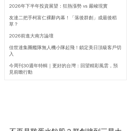
2026年下半年投資展望：狂熱漲勢 vs 嚴峻現實
友達二把手柯富仁裸辭內幕！「落後群創」成最後稻
草？
2026前進大南方論壇
佳世達集團艦隊無人機小隊起飛！鎖定美日頂級客戶切
入
今周刊30週年特輯｜更好的台灣：回望精彩風雲，預
見前瞻行動