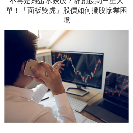
不再是雞蛋水餃股？群創接到三星大
單！「面板雙虎」股價如何擺脫慘業困
境