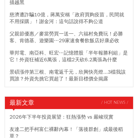
描越黑
慈濟遭詐騙10億，蔣萬安稱「政府買夠疫苗，民間就
不用採購」！謝金河：這句話說得不夠公道
父親節優惠／麥當勞買一送一、六福村免費玩！必勝
客、肯德基、遊樂園…29家速食餐飲飯店好康必收
華邦電、南亞科、旺宏…記憶體股「半年報勝利組」是
它！外資狂補近6萬張，這檔2天砍6.2萬張為什麼
景碩漲停第三根、南電返千元，欣興快亮燈...3檔我該
買誰？外資先挑它買超了！最新目標價全揭露
最新文章
/ HOT NEWS /
2026年下半年投資展望：狂熱漲勢 vs 嚴峻現實
友達二把手柯富仁裸辭內幕！「落後群創」成最後稻
草？