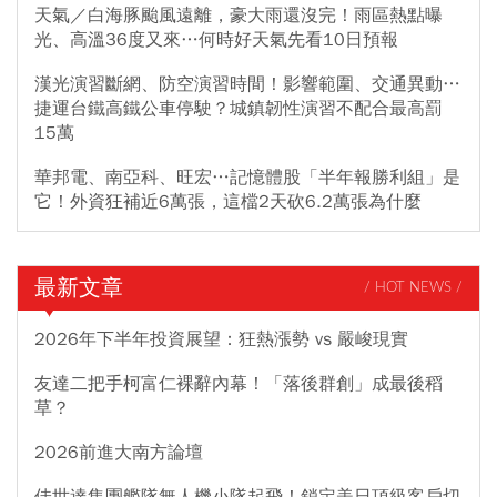
天氣／白海豚颱風遠離，豪大雨還沒完！雨區熱點曝
光、高溫36度又來…何時好天氣先看10日預報
漢光演習斷網、防空演習時間！影響範圍、交通異動…
捷運台鐵高鐵公車停駛？城鎮韌性演習不配合最高罰
15萬
華邦電、南亞科、旺宏…記憶體股「半年報勝利組」是
它！外資狂補近6萬張，這檔2天砍6.2萬張為什麼
最新文章
/ HOT NEWS /
2026年下半年投資展望：狂熱漲勢 vs 嚴峻現實
友達二把手柯富仁裸辭內幕！「落後群創」成最後稻
草？
2026前進大南方論壇
佳世達集團艦隊無人機小隊起飛！鎖定美日頂級客戶切