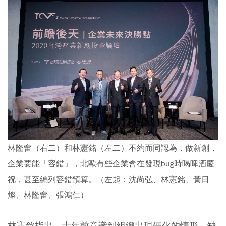
林隆奮（右二）和林憲銘（左二）不約而同認為，做新創，
企業要能「容錯」，北歐有些企業會在發現bug時喝啤酒慶
祝，甚至編列容錯預算。（左起：沈尚弘、林憲銘、黃日
燦、林隆奮、張鴻仁）
林憲銘指出，十年前意識到組織出現僵化的情形，缺