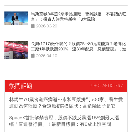
馬斯克喊3年蓋2奈米晶圓廠，曹興誠批「不靠譜的狂
言」：投資人注意特斯拉「3大風險」
2026-03-29
長興(1717)做什麼的？股價25➝80元還能買？老牌化
工廠1年默默翻200%、連30年配息「息價雙賺」，進
場留意3大風險
2026-04-10
熱門話題
/ HOT ARTICLES /
林炳生70歲食道癌病逝…永和豆漿拼到500家、養生愛
運動為何罹癌？食道癌初期5症狀：高危險因子是它
SpaceX首批解禁賣壓，股價不跌反暴漲15%創最大漲
幅「直逼發行價」！最新目標價：有6成上漲空間