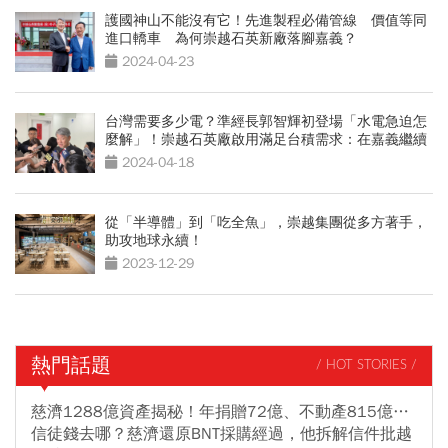
護國神山不能沒有它！先進製程必備管線 價值等同
進口轎車 為何崇越石英新廠落腳嘉義？
2024-04-23
台灣需要多少電？準經長郭智輝初登場「水電急迫怎
麼解」！崇越石英廠啟用滿足台積需求：在嘉義繼續
擴廠
2024-04-18
從「半導體」到「吃全魚」，崇越集團從多方著手，
助攻地球永續！
2023-12-29
熱門話題
/ HOT STORIES /
慈濟1288億資產揭秘！年捐贈72億、不動產815億…
信徒錢去哪？慈濟還原BNT採購經過，他拆解信件批越