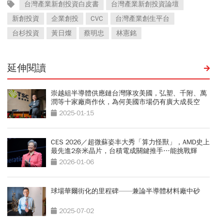
台灣產業新創投資白皮書
台灣產業新創投資論壇
新創投資
企業創投
CVC
台灣產業創生平台
台杉投資
黃日燦
蔡明忠
林憲銘
延伸閱讀
崇越組半導體供應鏈台灣隊攻美國，弘塑、千附、萬
潤等十家廠商作伙，為何美國市場仍有廣大成長空
間？
2025-01-15
CES 2026／超微蘇姿丰大秀「算力怪獸」，AMD史上
最先進2奈米晶片，台積電成關鍵推手…能挑戰輝
達？
2026-01-06
球場華爾街化的里程碑——兼論半導體材料廠中砂
2025-07-02