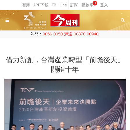
0
熱門：
0056
0050
輝達
00878
00940
借力新創，台灣產業轉型「前瞻後天」
關鍵十年