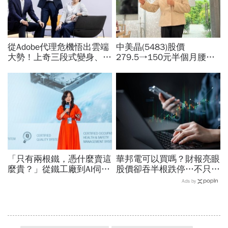
從Adobe代理危機悟出雲端
中美晶(5483)股價
大勢！上奇三段式變身、季
279.5→150元半個月腰
季獲利20年不敗：再來搶
斬，徐秀蘭端出Q2好成
無人機3D列印財
績、罕見抱屈自家股票：真
的被低估了
「只有兩根鐵，憑什麼賣這
華邦電可以買嗎？財報亮眼
麼貴？」從鐵工廠到AI伺服
股價卻吞半根跌停…不只外
器滑軌霸主，川湖靠四大護
資終結連3買改賣超1.8萬
Ads by
城河創造超高毛利率
張利空，要抱要殺全看2重
點