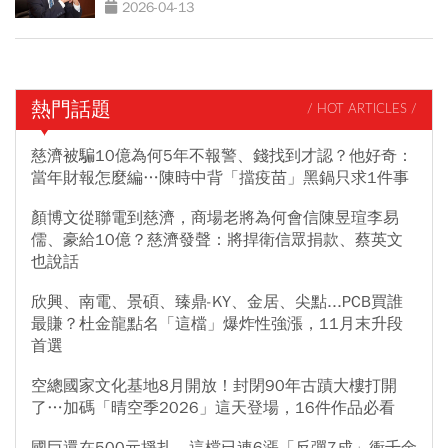
貨價鬆動？
2026-04-13
熱門話題
/ HOT ARTICLES /
慈濟被騙10億為何5年不報警、錢找到才認？他好奇：
當年財報怎麼編…陳時中背「擋疫苗」黑鍋只求1件事
顏博文從聯電到慈濟，商場老將為何會信陳昱瑄李易
儒、豪給10億？慈濟發聲：將捍衛信眾捐款、蔡英文
也說話
欣興、南電、景碩、臻鼎-KY、金居、尖點...PCB買誰
最賺？杜金龍點名「這檔」爆炸性強漲，11月末升段
首選
空總國家文化基地8月開放！封閉90年古蹟大樓打開
了…加碼「晴空季2026」這天登場，16件作品必看
國巨還在500元掙扎，這檔已連6漲「反彈7成」衝千金