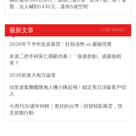
股，法人喊到1430元，還有5成空間
最新文章
/ HOT NEWS /
2026年下半年投資展望：狂熱漲勢 vs 嚴峻現實
友達二把手柯富仁裸辭內幕！「落後群創」成最後稻
草？
2026前進大南方論壇
佳世達集團艦隊無人機小隊起飛！鎖定美日頂級客戶切
入
今周刊30週年特輯｜更好的台灣：回望精彩風雲，預
見前瞻行動