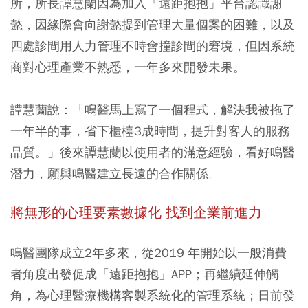
所，所長譚慧蘭因為加入「遠距抱抱」平台認識謝
懿，因緣際會向謝懿提到管理大量個案的困難，以及
四處診間用人力管理不時會撞診間的窘境，但因系統
商對心理產業不熟悉，一年多來開發未果。
譚慧蘭說：「鳴醫馬上寫了一個程式，解決我被拖了
一年半的事，省下櫃檯3成時間，提升對客人的服務
品質。」後來譚慧蘭以使用者的滿意經驗，看好鳴醫
潛力，願與鳴醫建立長遠的合作關係。
將無形的心理要素數據化 找到企業前進力
鳴醫團隊成立2年多來，從2019 年開始以一般消費
者角度出發促成「遠距抱抱」APP；再繼續延伸觸
角，為心理醫療機構客製系統化的管理系統；日前發