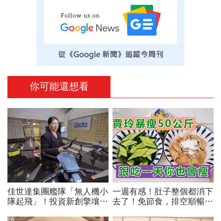
你可能還想看
PR
佳世達集團艦隊「無人機小
一週有感！肚子整個都消下
隊起飛」！投資新創擎壤、
去了！免節食，排空順暢就
翔隆，總座親督軍養大精
夠
PR