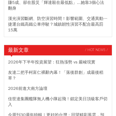
賺5成、卻在股災「輝達殺在最低點」...她靠3個心法
翻身
漢光演習斷網、防空演習時間！影響範圍、交通異動…
捷運台鐵高鐵公車停駛？城鎮韌性演習不配合最高罰
15萬
最新文章
/ HOT NEWS /
2026年下半年投資展望：狂熱漲勢 vs 嚴峻現實
友達二把手柯富仁裸辭內幕！「落後群創」成最後稻
草？
2026前進大南方論壇
佳世達集團艦隊無人機小隊起飛！鎖定美日頂級客戶切
入
今周刊30週年特輯｜更好的台灣：回望精彩風雲，預