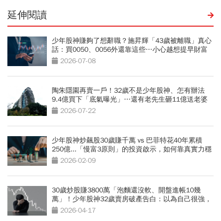
延伸閱讀
少年股神賺夠了想辭職？施昇輝「43歲被離職」真心
話：買0050、0056外還靠這些…小心越想提早財富
自由離越遠
2026-07-08
陶朱隱園再賣一戶！32歲不是少年股神、怎有辦法
9.4億買下「底氣曝光」…還有老先生砸11億送老婆
2026-07-22
少年股神炒飆股30歲賺千萬 vs 巴菲特花40年累積
250億...「慢富3原則」的投資啟示，如何靠真實力穩
穩致富
2026-02-09
30歲炒股賺3800萬「泡麵還沒軟、開盤進帳10幾
萬」！少年股神32歲賣房破產告白：以為自己很強，
其實只是運氣好
2026-04-17