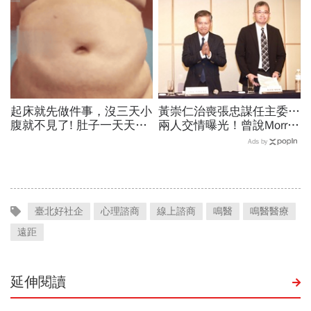
兵：鎖定美日頂級客戶切入
起床就先做件事，沒三天小
黃崇仁治喪張忠謀任主委…
腹就不見了! 肚子一天天變
兩人交情曝光！曾說Morris
小！
是老大：力積電能活都他幫
Ads by
我！遺屬發聲「明年定要配
股」
臺北好社企
心理諮商
線上諮商
鳴醫
鳴醫醫療
遠距
延伸閱讀