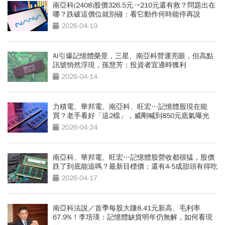
南亞科(2408)股價326.5元→210元還有救？問題出在
哪？跌破這價位就別碰：看它動作何時能停再說
2026-04-19
AI引爆記憶體榮景，三星、南亞科營運亮眼，但高點
訊號悄然浮現，孫慧芳：投資者宜適時獲利
2026-04-14
力積電、華邦電、南亞科、旺宏…記憶體股現在能
買？老手看好「這2檔」，威剛喊到850元底氣曝光
2026-04-24
南亞科、華邦電、旺宏…記憶體股營收都很猛，股價
跌了到底能追嗎？最新目標價：還有4-5成甜頭有得吃
2026-04-17
南亞科法說／首季每股大賺8.41元新高、毛利率
67.9%！李培瑛：記憶體缺貨明年仍無解，如何看現