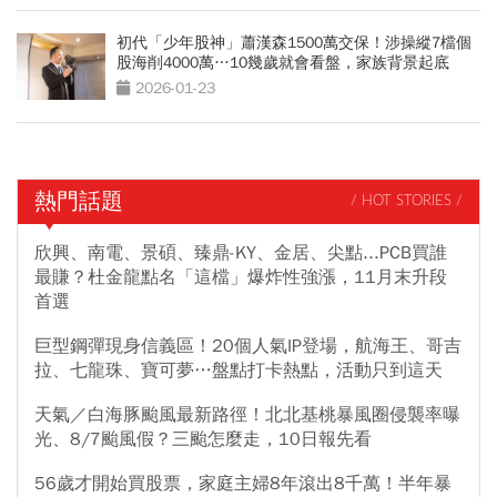
初代「少年股神」蕭漢森1500萬交保！涉操縱7檔個
股海削4000萬…10幾歲就會看盤，家族背景起底
2026-01-23
熱門話題
/ HOT STORIES /
欣興、南電、景碩、臻鼎-KY、金居、尖點...PCB買誰
最賺？杜金龍點名「這檔」爆炸性強漲，11月末升段
首選
巨型鋼彈現身信義區！20個人氣IP登場，航海王、哥吉
拉、七龍珠、寶可夢…盤點打卡熱點，活動只到這天
天氣／白海豚颱風最新路徑！北北基桃暴風圈侵襲率曝
光、8/7颱風假？三颱怎麼走，10日報先看
56歲才開始買股票，家庭主婦8年滾出8千萬！半年暴