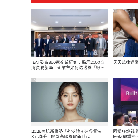
PR
IEAT發布350家企業研究，揭示2050台
天天規律運
灣貿易新局！企業主如何透過養「蝦」
養「馬」掌握先機？
PR
2026美肌新趨勢「外泌體＋矽谷電波
同樣狂燒錢 微軟、亞馬遜股價飆 谷歌、
X」聯手，開啟高階養膚新世代
Meta卻重挫 美科技巨頭AI變現考驗 台廠