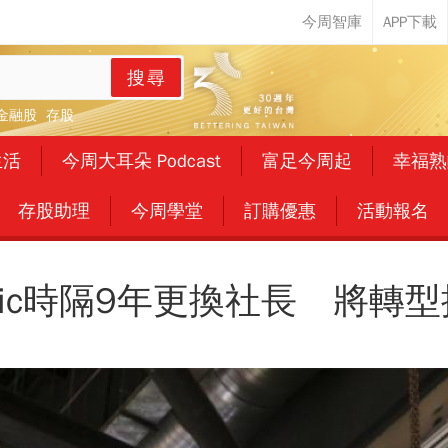
搜尋
金融股
存股
生活
今周大耳朵 Podcast
富足今周起
幸福熟
存股助理
今周學堂
訂購優惠
活動報名
sonic時隔9年更換社長 將轉