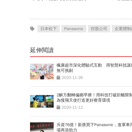
再穩五年？
日本松下
Panasonic
控股公司
企業體制
延伸閱讀
楓康超市深化體驗式互動 用智慧科技讓
無可挑剔
2020-11-26
2解方翻轉偏鄉早療！用科技打破距離
為慢飛天使打造更好療育環境
2020-11-12
斥資76億！新唐買下Panasonic，進軍車
場再添助力