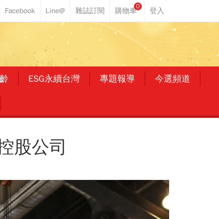
0
齡
ESG永續台灣
專題報導
今選頻道
型控股公司