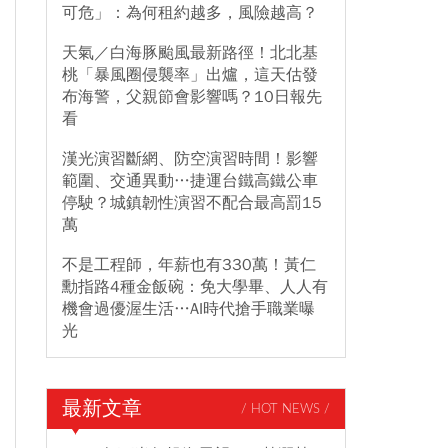
可危」：為何租約越多，風險越高？
天氣／白海豚颱風最新路徑！北北基
桃「暴風圈侵襲率」出爐，這天估發
布海警，父親節會影響嗎？10日報先
看
漢光演習斷網、防空演習時間！影響
範圍、交通異動…捷運台鐵高鐵公車
停駛？城鎮韌性演習不配合最高罰15
萬
不是工程師，年薪也有330萬！黃仁
勳指路4種金飯碗：免大學畢、人人有
機會過優渥生活…AI時代搶手職業曝
光
最新文章
/ HOT NEWS /