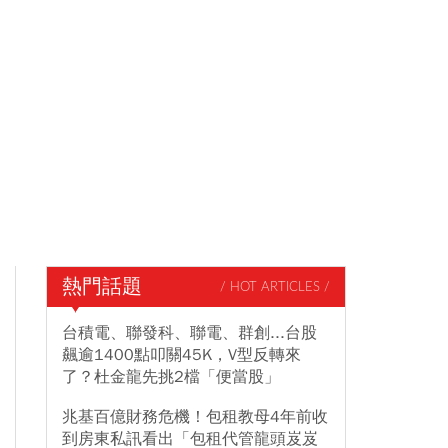
熱門話題
/ HOT ARTICLES /
台積電、聯發科、聯電、群創...台股
飆逾1400點叩關45K，V型反轉來
了？杜金龍先挑2檔「便當股」
兆基百億財務危機！包租教母4年前收
到房東私訊看出「包租代管龍頭岌岌