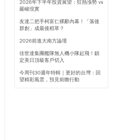
2026年下半年投資展望：狂熱漲勢 vs
嚴峻現實
友達二把手柯富仁裸辭內幕！「落後
群創」成最後稻草？
2026前進大南方論壇
佳世達集團艦隊無人機小隊起飛！鎖
定美日頂級客戶切入
今周刊30週年特輯｜更好的台灣：回
望精彩風雲，預見前瞻行動