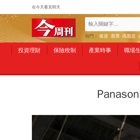
在今天看見明天
熱門：
投資
股票
高股息
投資理財
保險稅制
產業時事
職場
Pana