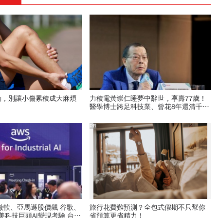
動，別讓小傷累積成大麻煩
力積電黃崇仁睡夢中辭世，享壽77歲！
醫學博士跨足科技業、曾花8年還清千萬
債務、搏「九命怪貓」稱號
PR
旅行花費難預測？全包式假期不只幫你
省預算更省精力！