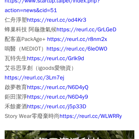
https://www.startup.taipei/index.php?
action=news&cid=51
仁舟淨塑
https://reurl.cc/od4Kr3
蜂巢科技 阿龜微氣候
https://reurl.cc/GrLGeD
配客嘉PackAge+
https://reurl.cc/r8nm2x
嗚醫（MEDIOT）
https://reurl.cc/6leOWO
瓦特先生
https://reurl.cc/Grlk9d
艾谷思享創（igoods愛物資）
https://reurl.cc/3Lm7ej
啟夢教育
https://reurl.cc/N6D4yQ
鉅田潔淨
https://reurl.cc/N6D4y9
禾餘麥酒
https://reurl.cc/j5p33D
Story Wear零廢棄時尚
https://reurl.cc/WLWRRy