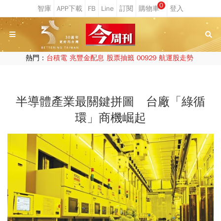
0
熱門：
台積電
兆豐金配息
股票抽籤
00929
航運股走勢
半導體產業最關鍵拼圖 台廠「綠循
環」商機崛起