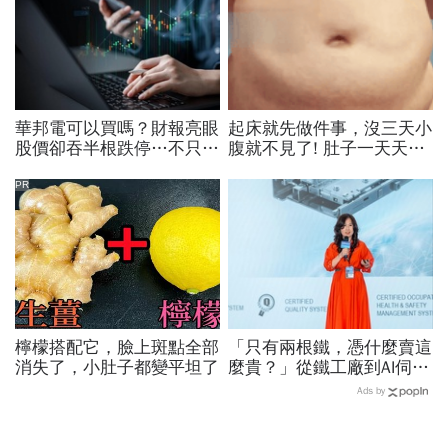
華邦電可以買嗎？財報亮眼
起床就先做件事，沒三天小
股價卻吞半根跌停…不只外
腹就不見了! 肚子一天天變
資終結連3買改賣超1.8萬
小！
張利空，要抱要殺全看2重
PR
點
檸檬搭配它，臉上斑點全部
「只有兩根鐵，憑什麼賣這
消失了，小肚子都變平坦了
麼貴？」從鐵工廠到AI伺服
器滑軌霸主，川湖靠四大護
Ads by
城河創造超高毛利率