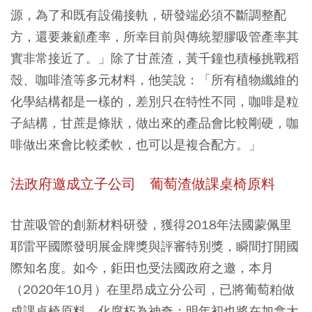
源，為了和既有設備接軌，研發端必須不斷調整配
方，還要兼顧產率，所幸目前與傳統塑膠吸管產率其
實非常接近了。」除了甘蔗渣，黃千鐘也積極挑戰稻
殼、咖啡渣等多元材料，他笑說：「所有植物纖維的
化學結構都是一樣的，差別只在特性不同，咖啡是粒
子結構，甘蔗是條狀，做出來的產品會比較剛硬，咖
啡做出來會比較柔軟，也可以是複合配方。」
法政府邀成立子公司 葡萄渣做課桌椅原料
甘蔗吸管的創新材料研發，獲得2018年法國蒙佩里
耶雷平國際發明展金牌獎與評審特別獎，瞬間打開國
際知名度。如今，鉅田也受法國政府之邀，本月
（2020年10月）在里昂成立分公司，已將葡萄粕做
成課桌椅原料，化腐朽為神奇；明年初也將在加拿大