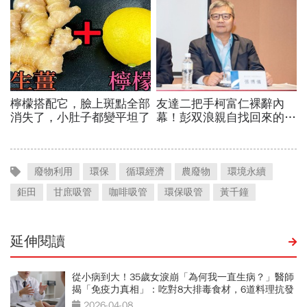
廢物利用
環保
循環經濟
農廢物
環境永續
鉅田
甘庶吸管
咖啡吸管
環保吸管
黃千鐘
延伸閱讀
從小病到大！35歲女淚崩「為何我一直生病？」醫師
揭「免疫力真相」：吃對8大排毒食材，6道料理抗發
炎、防癌
2026-04-08