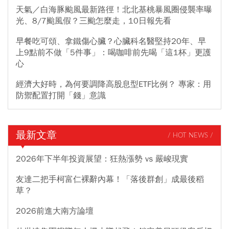
天氣／白海豚颱風最新路徑！北北基桃暴風圈侵襲率曝
光、8/7颱風假？三颱怎麼走，10日報先看
早餐吃可頌、拿鐵傷心臟？心臟科名醫堅持20年、早
上9點前不做「5件事」：喝咖啡前先喝「這1杯」更護
心
經濟大好時，為何要調降高股息型ETF比例？ 專家：用
防禦配置打開「錢」意識
最新文章
/ HOT NEWS /
2026年下半年投資展望：狂熱漲勢 vs 嚴峻現實
友達二把手柯富仁裸辭內幕！「落後群創」成最後稻
草？
2026前進大南方論壇