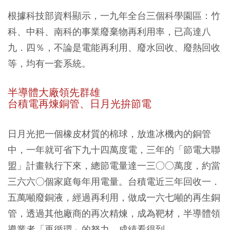
根據科技部資料顯示，一九年全台三個科學園區：竹
科、中科、南科的事業廢棄物再利用率，已高達八
九．四％，不論是電能再利用、廢水回收、廢熱回收
等，均有一套系統。
半導體大廠領先群雄
台積電再煉銅管、日月光拚節電
日月光把一個橡皮材質的棉球，放進冰機內的銅管
中，一年就可省下九十四萬度電，三年的「節電大聯
盟」計畫執行下來，總節電量達一三○○萬度，約當
三六六○個家庭每年用電量。台積電近三年回收一．
五萬噸廢銅液，經過再利用，做成一六七噸的再生銅
管，透過其他廠商的再次精煉，成為靶材，半導體領
導業者「再循環」的努力，成績看得到。