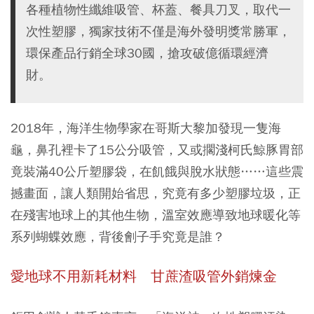
各種植物性纖維吸管、杯蓋、餐具刀叉，取代一
次性塑膠，獨家技術不僅是海外發明獎常勝軍，
環保產品行銷全球30國，搶攻破億循環經濟
財。
2018年，海洋生物學家在哥斯大黎加發現一隻海
龜，鼻孔裡卡了15公分吸管，又或擱淺柯氏鯨豚胃部
竟裝滿40公斤塑膠袋，在飢餓與脫水狀態……這些震
撼畫面，讓人類開始省思，究竟有多少塑膠垃圾，正
在殘害地球上的其他生物，溫室效應導致地球暖化等
系列蝴蝶效應，背後劊子手究竟是誰？
愛地球不用新耗材料 甘蔗渣吸管外銷煉金