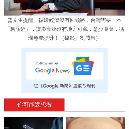
曾文生提醒，循環經濟沒有回頭路，台灣需要一本
「易筋經」，讓廢棄物沒有地方可藏，愈少廢棄，循
環愈能提升！（攝影／劉咸昌）
你可能還想看
PR