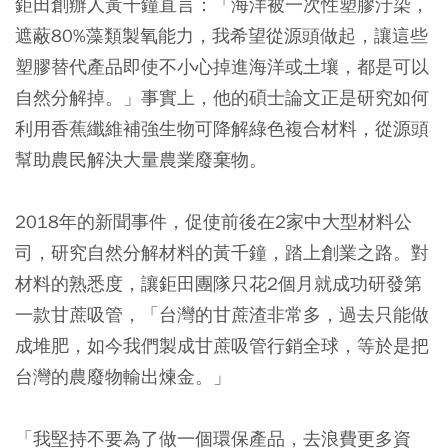
鉅田創辦人黃千鐘直言：「海洋被一次性塑膠汙染，
遮蔽80%藻類製氧能力，我希望從源頭做起，讓這些
塑膠替代產品即使不小心掉進海洋或土壤，都是可以
自然分解掉。」事實上，他的碩士論文正是研究如何
利用香蕉纖維補強生物可降解綠色複合材料，從源頭
幫助農民解決大量農業廢棄物。
2018年的新聞事件，促使前後在2家中大型材料公
司，研究自然分解材料的黃千鐘，踏上創業之路。對
材料的熟悉度，讓鉅田團隊只花2個月就成功研發第
一款甘蔗吸管，「台灣的甘蔗渣非常多，過去只能做
成堆肥，如今我們製成甘蔗吸管行銷全球，等於是把
台灣的農廢物輸出煉金。」
「我堅持不要為了做一個環保產品，去浪費更多資