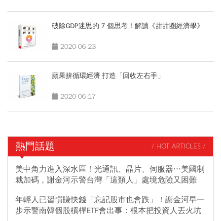
破除GDP迷思的 7 個思考！解讀《甜甜圈經濟學》
2020-06-23
蘋果拚循環經濟 打造「回收左右手」
2020-06-17
熱門話題
/ HOT ARTICLES /
美中角力進入深水區！光通訊、晶片、伺服器…美國制
裁加碼，謝金河示警台灣「這類人」處境危險又困難
年輕人已習慣賺快錢「忘記股市也會跌」！謝金河早一
步示警南韓個股槓桿ETF會出事：根本把投資人丟火坑