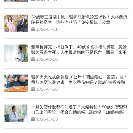
32歲妻三度腦中風，醫師尪衝急診室求救！大林慈濟
院長賴寧生：這些症狀恐「免疫系統」攻擊
2026-04-01
董事長揮完一桿就倒下、40歲爸爸手術前猝逝...急診
醫師看盡生死：人生最遺憾的不是死亡，而是「來不
及交代」
2026-06-18
醫師天天吃披薩竟瘦10公斤！關鍵藏在「番茄」裡：
番茄怎麼吃最健康、生吃番茄好嗎？靠2吃法營養翻
倍
2026-04-28
一旦失智什麼都不知道了？大錯特錯！80歲失智爺爺
自己出門看診、學會自助結帳...醫師揭「1個翻轉關
鍵」
2026-05-13