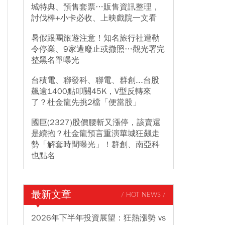
城特典、預售套票…販售資訊整理，
討伐棒+小卡必收、上映戲院一文看
暑假跟團旅遊注意！知名旅行社遭勒
令停業、9家遭廢止或撤照…觀光署完
整黑名單曝光
台積電、聯發科、聯電、群創...台股
飆逾1400點叩關45K，V型反轉來
了？杜金龍先挑2檔「便當股」
國巨(2327)股價腰斬又漲停，該賣還
是續抱？杜金龍預言重演華城狂飆走
勢「解套時間曝光」！群創、南亞科
也點名
最新文章
/ HOT NEWS /
2026年下半年投資展望：狂熱漲勢 vs