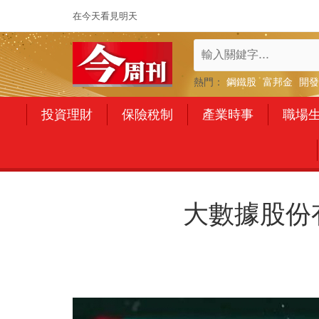
在今天看見明天
熱門：
鋼鐵股
富邦金
開發
投資理財
保險稅制
產業時事
職場
大數據股份