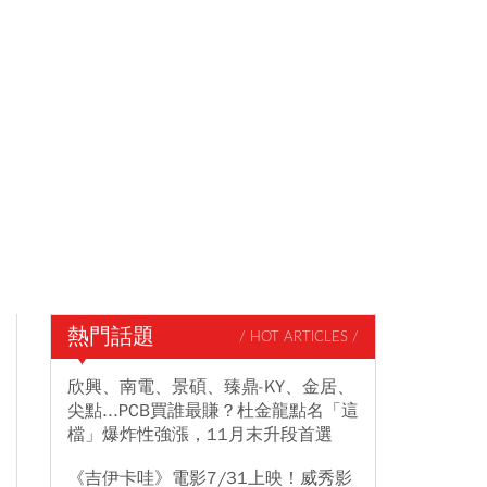
熱門話題
/ HOT ARTICLES /
欣興、南電、景碩、臻鼎-KY、金居、
尖點...PCB買誰最賺？杜金龍點名「這
檔」爆炸性強漲，11月末升段首選
《吉伊卡哇》電影7/31上映！威秀影