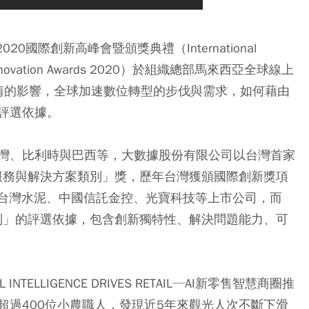
辦2020國際創新高峰會暨頒獎典禮（International
ional Innovation Awards 2020）於組織總部馬來西亞全球線上
炎疫情的影響，全球加速數位轉型的步伐與需求，如何藉由
評選依據。
灣、比利時與巴西等，大數據股份有限公司以台灣首家
─服務與解決方案類別」獎，歷年台灣獲頒國際創新獎項
wards）企業為台灣水泥、中國信託金控、光寶科技等上市公司，而
類別」的評選依據，包含創新獨特性、解決問題能力、可
TELLIGENCE DRIVES RETAIL─AI新零售智慧商圈推
超過400位小農職人，發現近5年來觀光人次不斷下滑