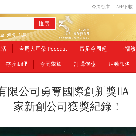
搜尋
金
鴻海
升息
生活
今周大耳朵 Podcast
富足今周起
幸福熟
存股助理
今周學堂
訂購優惠
活動報名
有限公司勇奪國際創新獎IIA
家新創公司獲獎紀錄！