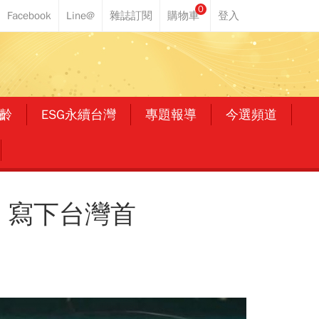
0
齡
ESG永續台灣
專題報導
今選頻道
 寫下台灣首