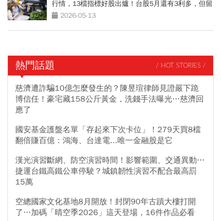
行情，13檔指標好股出爐！台股5月還有3利多，但留
意超漲警訊
2026-05-13
熱門話題
/ HOT STORIES /
慈濟遭詐騙10億怎麼發生的？陳昱瑄律師見證嚴下跪
博信任！豪宅藏158公斤黃金，洗錢手法曝光…慈濟回
應了
國安基金護盤名單「存起來下次卡位」！279天買8檔
翻倍賺百億：鴻海、台達電...唯一金融股是它
漢光演習斷網、防空演習時間！影響範圍、交通異動…
捷運台鐵高鐵公車停駛？城鎮韌性演習不配合最高罰
15萬
空總國家文化基地8月開放！封閉90年古蹟大樓打開
了…加碼「晴空季2026」這天登場，16件作品必看