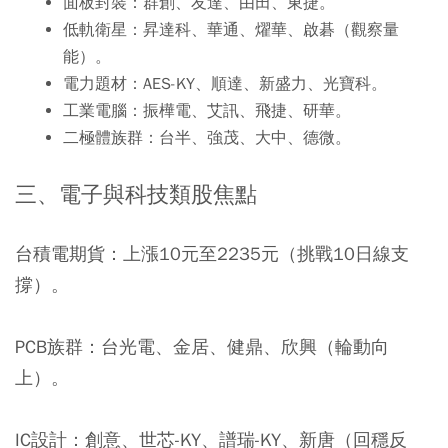
面板封裝：群創、友達、由田、東捷。
低軌衛星：昇達科、華通、燿華、啟碁（觀察量
能）。
電力題材：AES-KY、順達、新盛力、光寶科。
工業電腦：振樺電、艾訊、飛捷、研華。
二極體族群：台半、強茂、大中、德微。
三、電子與科技類股焦點
台積電期貨：上漲10元至2235元（挑戰10日線支
撐）。
PCB族群：台光電、金居、健鼎、欣興（輪動向
上）。
IC設計：創意、世芯-KY、譜瑞-KY、新唐（回穩反