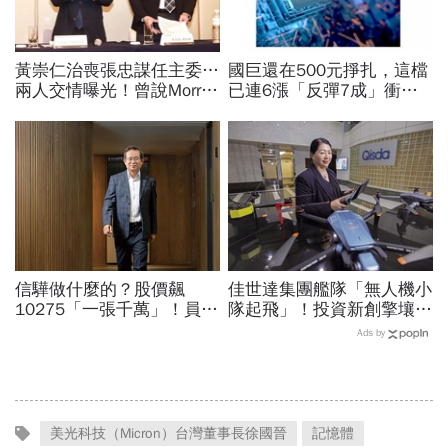
黃崇仁治喪張忠謀任主委…
國巨還在500元掙扎，這檔
兩人交情曝光！曾說Morris
已連6漲「反彈7成」衝千
是老大：力積電能活都他幫
金股，法人喊到1430元，
我！遺屬發聲「明年定要配
還有5成空間
股」
信驊做什麼的？股價飆
佳世達集團艦隊「無人機小
10275「一張千萬」！員工
隊起飛」！投資新創擎壤、
年薪平均540萬…中年失業
翔隆，總座親督軍養大精
Ads by
工程師如何孵出「萬金股」
兵：鎖定美日頂級客戶切入
美光科技（Micron）台灣董事長徐國晉
記憶體