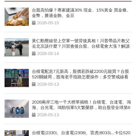
台股高怕爆？專家建議30% 現金、15%黃金 買金條、
金幣，勝過金飾、金豆
2026-05-15
黃仁勳壓線登上空軍一號背後真相！川普帶晶片教父
去北京談什麼？川習會後台股、台積電會大漲？解讀
4大變數
2026-05-14
台積電配息7元新高，股價若跌破2200元能買？台股
520關鍵周，股海老手指路怎麼操作：多空警戒線看
它
2026-05-13
2026兩岸三地一千大榜單揭曉！台積電、台達電、鴻
海、台光電、鴻勁領軍5大繁榮群，助台股登全球第6
2026-05-13
台積電(2330)、台達電(2308)、雷虎(8033)...卡位520