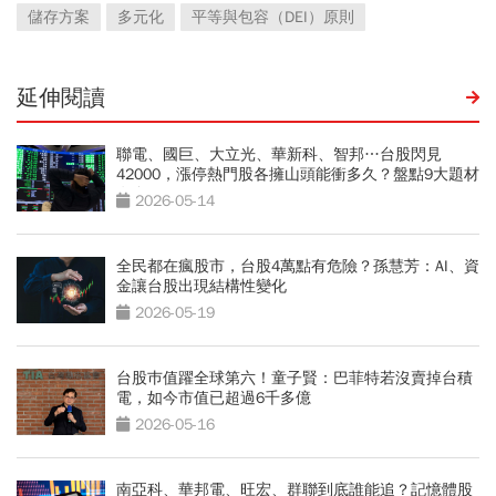
儲存方案
多元化
平等與包容（DEI）原則
延伸閱讀
聯電、國巨、大立光、華新科、智邦…台股閃見
42000，漲停熱門股各擁山頭能衝多久？盤點9大題材
有多厚
2026-05-14
全民都在瘋股市，台股4萬點有危險？孫慧芳：AI、資
金讓台股出現結構性變化
2026-05-19
台股巿值躍全球第六！童子賢：巴菲特若沒賣掉台積
電，如今市值已超過6千多億
2026-05-16
南亞科、華邦電、旺宏、群聯到底誰能追？記憶體股