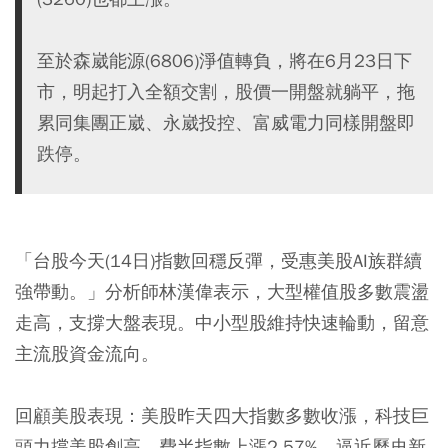
至於森崴能源(6806)淨值轉負，將在6月23日下
市，明起打入全額交割，股價一開盤就躺平，拖
累同集團正崴、永崴投控、富威電力同樣開盤即
跌停。
「台股今天(14日)指數回穩反彈，受惠美股AI族群續
強帶動。」分析師林漢偉表示，大型權值股多數震盪
走高，支撐大盤表現。中小型股維持快速輪動，留意
主流股資金流向。
回顧美股表現：美股昨天四大指數多數收漲，科技巨
頭力撐美股創高。費半指數上漲2.57%，逼近歷史新