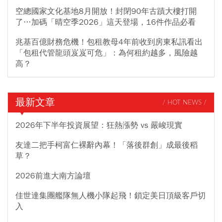
空總國家文化基地8月開放！封閉90年古蹟大樓打開
了…加碼「晴空季2026」這天登場，16件作品必看
兆基百億財務危機！包租教母4年前收到房東私訊看出
「包租代管龍頭岌岌可危」：為何租約越多，風險越
高？
最新文章
/ HOT NEWS /
2026年下半年投資展望：狂熱漲勢 vs 嚴峻現實
友達二把手柯富仁裸辭內幕！「落後群創」成最後稻
草？
2026前進大南方論壇
佳世達集團艦隊無人機小隊起飛！鎖定美日頂級客戶切
入