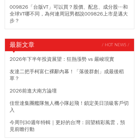
009826「台版VT」可以買？股價、配息、成分股…和
全球VT哪不同，為何連周冠男都說009826上市是邁大
步？
最新文章
/ HOT NEWS /
2026年下半年投資展望：狂熱漲勢 vs 嚴峻現實
友達二把手柯富仁裸辭內幕！「落後群創」成最後稻
草？
2026前進大南方論壇
佳世達集團艦隊無人機小隊起飛！鎖定美日頂級客戶切
入
今周刊30週年特輯｜更好的台灣：回望精彩風雲，預
見前瞻行動