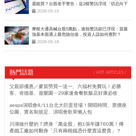
還能買？台股老手警告：這2檔警訊浮現「切忌向下
攤平」
2026-05-15
摩根大通高喊台股5萬點，過熱警訊卻已浮現：當最
強基本面遇上最危險估值，投資人該如何應對？
2026-05-18
熱門話題
/ HOT ARTICLES /
父親節優惠／麥當勞買一送一、六福村免費玩！必勝
客、肯德基、遊樂園…29家速食餐飲飯店好康必收
aespa演唱會8/11台北大巨蛋登場！開唱時間、票價座
位圖、實名制規定、演唱會歌單懶人包
川湖做什麼的？躋身「萬金股」抱1張年賺760萬！傳
產鐵工廠如何翻身「只有兩根鐵憑什麼賣這麼貴」？