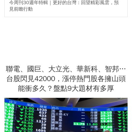
今周刊30週年特輯｜更好的台灣：回望精彩風雲，預
見前瞻行動
聯電、國巨、大立光、華新科、智邦…
台股閃見42000，漲停熱門股各擁山頭
能衝多久？盤點9大題材有多厚