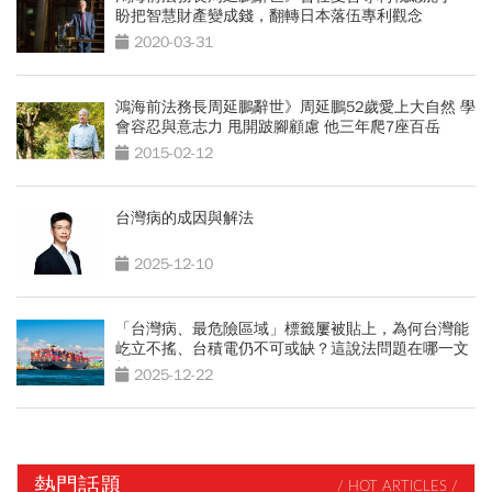
盼把智慧財產變成錢，翻轉日本落伍專利觀念
2020-03-31
鴻海前法務長周延鵬辭世》周延鵬52歲愛上大自然 學
會容忍與意志力 甩開跛腳顧慮 他三年爬7座百岳
2015-02-12
台灣病的成因與解法
2025-12-10
「台灣病、最危險區域」標籤屢被貼上，為何台灣能
屹立不搖、台積電仍不可或缺？這說法問題在哪一文
拆解
2025-12-22
熱門話題
/ HOT ARTICLES /