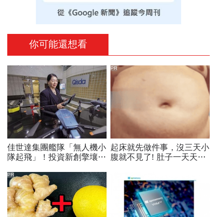
你可能還想看
PR
佳世達集團艦隊「無人機小
起床就先做件事，沒三天小
隊起飛」！投資新創擎壤、
腹就不見了! 肚子一天天變
翔隆，總座親督軍養大精
小！
兵：鎖定美日頂級客戶切入
PR