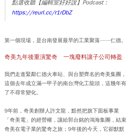
點選收聽【編輯室好好說】Podcast：
https://reurl.cc/r1rDbZ
第一個現場，是台南發展最早的工業聚落——仁德。
奇美九年後重演驚奇 一塊廢料讓子公司轉盈
我們走進緊鄰仁德火車站、與台塑齊名的奇美集團，
這個去年成立滿一甲子的南台灣化工龍頭，這幾年有
了不尋常變化。
9年前，奇美創辦人許文龍，黯然把旗下面板事業
「奇美電」的經營權，讓給郭台銘的鴻海集團，結束
奇美在電子業的驚奇之旅；9年後的今天，它卻默默