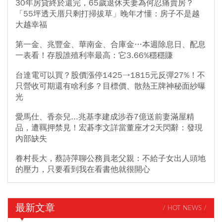
30年房貸終於還完，65歲退休夫妻為何忍痛賣房？
「55坪透天厝只剩打掃拔草」晚年才懂：房子不是越
大越幸福
第一金、兆豐金、華南金、合庫金…本週除息日、配息
一表看！存股誰殖利率最高：它3.66%穩穩賺
台達電可以買？股價漲停1425→1815元反彈27%！不
只營收可期還有啥利多？目標價、散熱王牌神秘面紗曝
光
愛馬仕、香奈兒...兆基李建成涉吞7億送前妻滿屋精
品，遭羈押禁見！宏碁李文詳當董座才2天閃辭：發現
內部缺失
眷村長大，蔡詩萍聊公務員老父親：不給子女出人頭地
的壓力，只要看到我在看書他就很開心
最新文章
/ HOT NEWS /