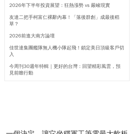
2026年下半年投資展望：狂熱漲勢 vs 嚴峻現實
友達二把手柯富仁裸辭內幕！「落後群創」成最後稻
草？
2026前進大南方論壇
佳世達集團艦隊無人機小隊起飛！鎖定美日頂級客戶切
入
今周刊30週年特輯｜更好的台灣：回望精彩風雲，預
見前瞻行動
一個決定，讓它坐穩軍工筆電最大軟板