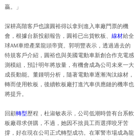
贏。」
深耕高階客戶也讓圓裕得以拿到進入車廠門票的機
會，根據台新投顧報告，圓裕已出貨軟板、
線材
給全
球AM車燈產業龍頭帝寶。郭明豐表示，透過過去的
特規客戶介紹，圓裕也與美國電動車新創合作充電感
測模組，預計明年將放量，有機會成為公司未來一大
成長動能。董鍾明分析，隨著電動車逐漸淘汰線材，
轉而使用軟板，後續軟板廠打進汽車供應鏈的機率也
將提升。
回顧
轉型
歷程，杜淑敏表示，公司低潮時曾有台系軟
板廠尋求併購，不過，她因不捨員工而選擇咬牙苦
撐，好在現在公司正式轉型成功。在軍警市場成為龍