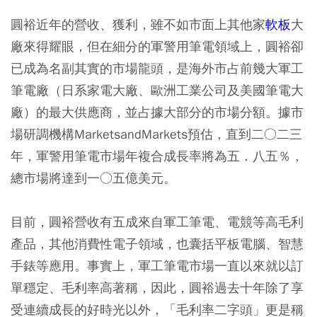
圓裕近年的營收、獲利，雖不如市面上其他家
軟板
大
廠來得耀眼，但在細分的軍警用筆電領域上，圓裕卻
已成為名副其實的市場龍頭，是海外市占前幾大軍工
筆電廠（日系家電大廠、歐洲工業公司及美國筆電大
廠）的最大供應商，並占據大部分的市場分額。據市
場研調機構MarketsandMarkets預估，直到二○二三
年，軍警用筆電市場年複合成長率將為五．八五％，
總市場將達到一○五億美元。
目前，圓裕營收有五成來自軍工筆電、電競等高毛利
產品，其他消費性電子領域，也囊括平板電腦、智慧
手錶等應用。事實上，軍工筆電市場一直以來就以訂
單穩定、毛利率高著稱，因此，圓裕過去十年除了享
受連續成長的好時光以外，「毛利率二字頭」更是稱