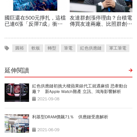
圓裕
軟板
轉型
筆電
紅色供應鏈
軍工筆電
延伸閱讀
紅色供應鏈初挑大樑蘋果錶代工就遇麻煩 恐牽動台
廠？ 新Apple Watch難產 立訊、鴻海影響解析
2021-09-08
利基型DRAM價飆71％ 供應鏈受惠解析
2021-06-09