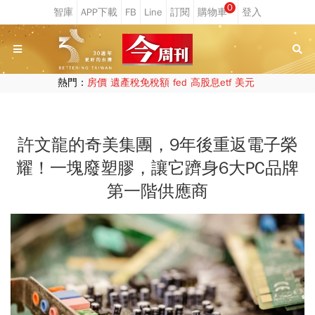
0
熱門：
房價
遺產稅免稅額
fed
高股息etf
美元
許文龍的奇美集團，9年後重返電子榮
耀！一塊廢塑膠，讓它躋身6大PC品牌
第一階供應商