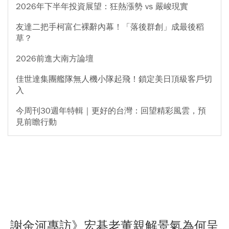
2026年下半年投資展望：狂熱漲勢 vs 嚴峻現實
友達二把手柯富仁裸辭內幕！「落後群創」成最後稻
草？
2026前進大南方論壇
佳世達集團艦隊無人機小隊起飛！鎖定美日頂級客戶切
入
今周刊30週年特輯｜更好的台灣：回望精彩風雲，預
見前瞻行動
謝金河專訪》宏碁老董親解景氣為何呈