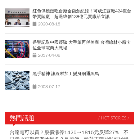
紅色供應鏈吃台廠金額創紀錄！可成江蘇廠424億台
幣賣陸廠 超過緯創138億元賣廠給立訊
2020-08-18
岳豐記取中國經驗 大手筆再併美商 台灣線材小廠卡
位全球電商大戰場
2017-04-06
黑手精神 讓線材加工變身網通黑馬
2008-07-17
熱門話題
/ HOT STORIES /
台達電可以買？股價漲停1425→1815元反彈27%！不