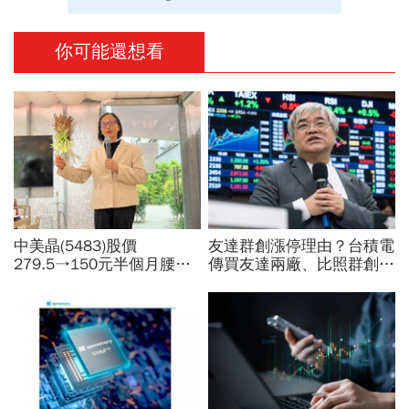
你可能還想看
中美晶(5483)股價
友達群創漲停理由？台積電
279.5→150元半個月腰
傳買友達兩廠、比照群創模
斬，徐秀蘭端出Q2好成
式合作！面板雙虎選誰買？
績、罕見抱屈自家股票：真
杜金龍：2檔都好但我選它
的被低估了