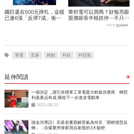
國巨還在500元掙扎，這檔
華邦電可以買嗎？財報亮眼
已連6漲「反彈7成」衝千
股價卻吞半根跌停…不只外
金股，法人喊到1430元，
資終結連3買改賣超1.8萬
Ads by
還有5成空間
張利空，要抱要殺全看2重
點
筆電
宏碁
緯創
科技
科技業
延伸閱讀
一個決定，讓它坐穩軍工筆電最大軟板供應商 轉型
利基產品有成 圓裕下一步進攻電動車
2021-09-22
謝金河專訪》宏碁老董親解景氣為何呈「開根號型反
轉」，自爆重押身家買自家股的3大秘密