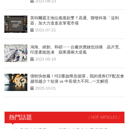
2021-08-23
英特爾霸主地位搖搖欲墜？高通、聯發科靠「這利
器」加大力道進攻筆電市場
2021-07-21
鴻海、緯創、和碩……台廠供應鏈也頭痛 晶片荒、
印度產能急凍 蘋果遇兩大逆風
2021-05-19
債蛙快收藏！FED重啟降息循環，我的債券ETF配息會
越領越少？短債 vs 中長債大不同...一文解惑
2025-10-01
熱門話題
/ HOT ARTICLES /