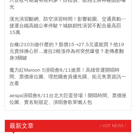
只營收可期還有啥利多？目標價、散熱王牌神秘面紗曝
光
漢光演習斷網、防空演習時間！影響範圍、交通異動…
捷運台鐵高鐵公車停駛？城鎮韌性演習不配合最高罰
15萬
台橡(2103)做什麼的？股價15➝27.5元還能買？他19
元賣掉捶心肝...連拉2根漲停為何突然爆發？老傳產翻
身3關鍵
魔力紅Maroon 5演唱會8/11搶票！高雄世運開唱時
間、票價座位圖、理想國會員優先購、拓元售票資訊一
次看
aespa演唱會8/11台北大巨蛋登場！開唱時間、票價座
位圖、實名制規定、演唱會歌單懶人包
最新文章
/ HOT NEWS /