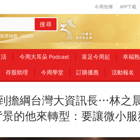
搜尋
股票抽籤
00929
生活
今周大耳朵 Podcast
富足今周起
幸福熟
存股助理
今周學堂
訂購優惠
活動報名
到擔綱台灣大資訊長…林之
背景的他來轉型：要讓微小服