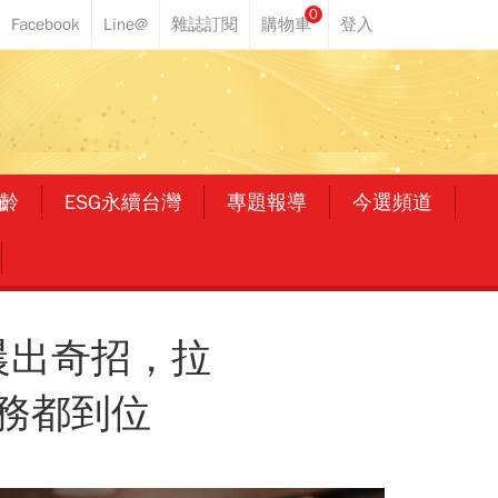
0
齡
ESG永續台灣
專題報導
今選頻道
晨出奇招，拉
務都到位