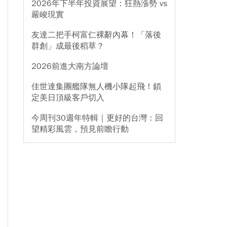
2026年下半年投資展望：狂熱漲勢 vs
嚴峻現實
友達二把手柯富仁裸辭內幕！「落後
群創」成最後稻草？
2026前進大南方論壇
佳世達集團艦隊無人機小隊起飛！鎖
定美日頂級客戶切入
今周刊30週年特輯｜更好的台灣：回
望精彩風雲，預見前瞻行動