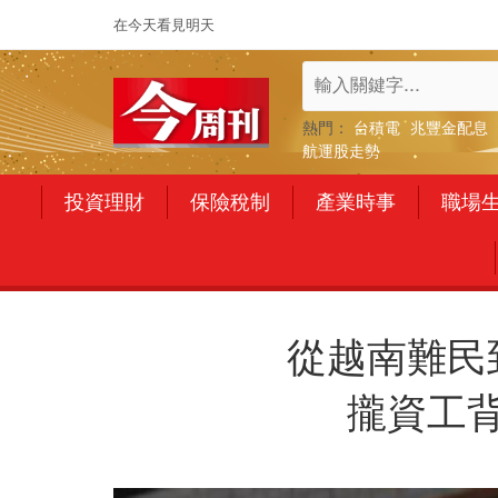
在今天看見明天
熱門：
台積電
兆豐金配息
航運股走勢
投資理財
保險稅制
產業時事
職場
從越南難民
攏資工