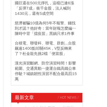
國巨還在500元掙扎，這檔已連6漲
「反彈7成」衝千金股，法人喊到
1430元，還有5成空間
慈濟被騙10億為何5年不報警、錢找
到才認？他好奇：當年財報怎麼編…
陳時中背「擋疫苗」黑鍋只求1件事
台積電、聯發科、聯電、群創...台股
飆逾1400點叩關45K，V型反轉來
了？杜金龍先挑2檔「便當股」
漢光演習斷網、防空演習時間！影響
範圍、交通異動…捷運台鐵高鐵公車
停駛？城鎮韌性演習不配合最高罰15
萬
最新文章
/ HOT NEWS /