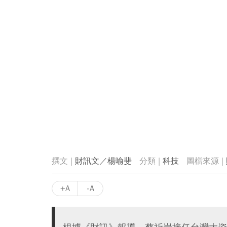
財訊文／楊喻斐
科技
+A
-A