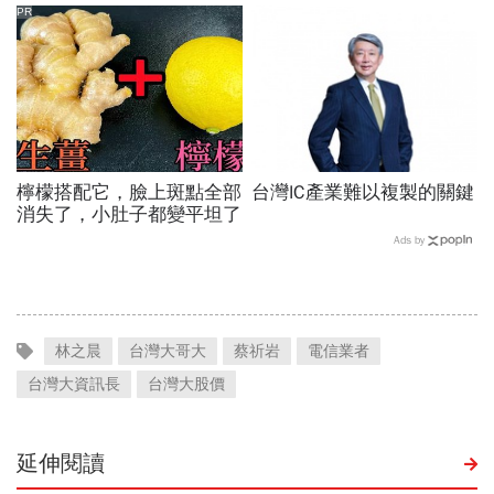
還有5成空間
PR
檸檬搭配它，臉上斑點全部
台灣IC產業難以複製的關鍵
消失了，小肚子都變平坦了
Ads by
林之晨
台灣大哥大
蔡祈岩
電信業者
台灣大資訊長
台灣大股價
延伸閱讀