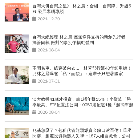
台灣大併台灣之星》 林之晨：合組「台灣隊」升級5
Ｇ 發展專網專頻
2021-12-30
台灣大總經理 林之晨 獲無條件支持的新創先行者
擇善固執 做對的事別怕撬動體制
2021-08-04
不開名車、總穿破內衣... 林芳郁行醫40年卸重擔！
兒林之晨曝爸「私下面貌」：這輩子只想著國家
2021-07-31
淡大教授41歲才投資，靠1招年賺15％！小資族「勝
率最高」ETF配置法公開：0050搭配這1種「越簡單越
好賺」
2026-08-04
兆基怎麼了？包租代管龍頭爆資金缺口逾百億！董座
閃辭、趙姬投資操盤人失聯…187人組自救會，公司