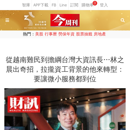
0
熱門：
美股
行事曆
勞保年資
股票抽籤
房地產
從越南難民到擔綱台灣大資訊長…林之
晨出奇招，拉攏資工背景的他來轉型：
要讓微小服務都到位