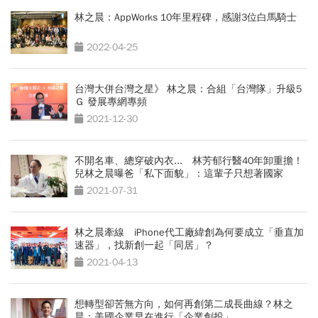
林之晨：AppWorks 10年里程碑，感謝3位白馬騎士
2022-04-25
台灣大併台灣之星》 林之晨：合組「台灣隊」升級5
Ｇ 發展專網專頻
2021-12-30
不開名車、總穿破內衣... 林芳郁行醫40年卸重擔！
兒林之晨曝爸「私下面貌」：這輩子只想著國家
2021-07-31
林之晨牽線 iPhone代工廠緯創為何要成立「垂直加
速器」，找新創一起「同居」？
2021-04-13
想轉型卻苦無方向，如何再創第二成長曲線？林之
晨：美國企業早在進行「企業創投」