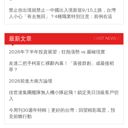
禁止你出境就禁止…中國出入境新規9/15上路，台灣
人小心「有去無回」？4種職業特別注意：前例在這
最新文章
/ HOT NEWS /
2026年下半年投資展望：狂熱漲勢 vs 嚴峻現實
友達二把手柯富仁裸辭內幕！「落後群創」成最後稻
草？
2026前進大南方論壇
佳世達集團艦隊無人機小隊起飛！鎖定美日頂級客戶切
入
今周刊30週年特輯｜更好的台灣：回望精彩風雲，預
見前瞻行動