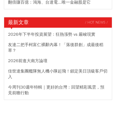
翻倍賺百億：鴻海、台達電...唯一金融股是它
最新文章
/ HOT NEWS /
2026年下半年投資展望：狂熱漲勢 vs 嚴峻現實
友達二把手柯富仁裸辭內幕！「落後群創」成最後稻
草？
2026前進大南方論壇
佳世達集團艦隊無人機小隊起飛！鎖定美日頂級客戶切
入
今周刊30週年特輯｜更好的台灣：回望精彩風雲，預
見前瞻行動