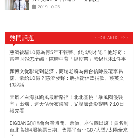
2019-10-25
熱門話題
/ HOT ARTICLES /
慈濟被騙10億為何5年不報警、錢找到才認？他好奇：
當年財報怎麼編…陳時中背「擋疫苗」黑鍋只求1件事
顏博文從聯電到慈濟，商場老將為何會信陳昱瑄李易
儒、豪給10億？慈濟發聲：將捍衛信眾捐款、蔡英文
也說話
天氣／白海豚颱風最新路徑！北北基桃「暴風圈侵襲
率」出爐，這天估發布海警，父親節會影響嗎？10日
報先看
BIGBANG演唱會台灣時間、票價、座位圖出爐！實名制
台北高雄4場搶票日期、售票平台…GD/大聲/太陽全來
了