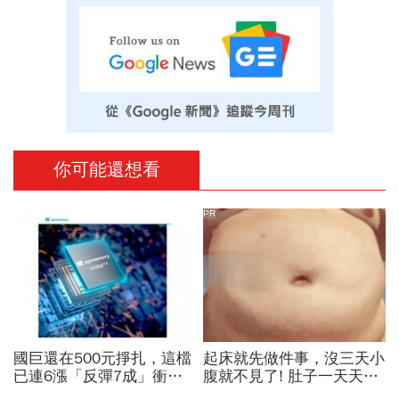
你可能還想看
PR
國巨還在500元掙扎，這檔
起床就先做件事，沒三天小
已連6漲「反彈7成」衝千
腹就不見了! 肚子一天天變
金股，法人喊到1430元，
小！