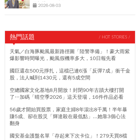
最新聲明
2026-08-03
熱門話題
/ HOT STORIES /
天氣／白海豚颱風最新路徑圖「陸警準備」！豪大雨紫
爆影響時間曝光，颱風假機率多大，10日報先看
國巨還在500元掙扎，這檔已連6漲「反彈7成」衝千金
股，法人喊到1430元，還有5成空間
空總國家文化基地8月開放！封閉90年古蹟大樓打開
了…加碼「晴空季2026」這天登場，16件作品必看
56歲才開始買股票，家庭主婦8年滾出8千萬！半年暴
賺5成、卻在股災「輝達殺在最低點」...她靠3個心法
翻身
國安基金護盤名單「存起來下次卡位」！279天買8檔