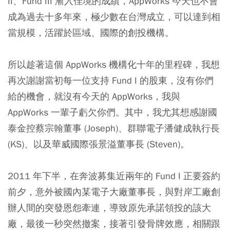
II、Fund III 漸入佳境的成績，AppWorks 今天也不會
成為過去十多年來，極少數在台灣成立，可以達到相
當規模，活躍於區域、國際的創投機構。
所以趁著這個 AppWorks 機構化十年的里程碑，我想
再次謝謝當初每一位支持 Fund I 的股東，沒有你們
給的機會，就沒有今天的 AppWorks，我與
AppWorks 一輩子虧欠你們。其中，我尤其想感謝國
泰金控蔡宗翰董事 (Joseph)、群聯電子潘健成執行長
(KS)、以及華威國際張景溢董事長 (Steven)。
2011 年下半，在奔波募集近兩年的 Fund I 正要簽約
前夕，意外被國內某電子大廠董事長，與對岸工廠創
辦人間的突發恩怨牽連，導致原先承諾領投的該大
廠，最後一秒突然撤案，接著引發骨牌效應，相關跟