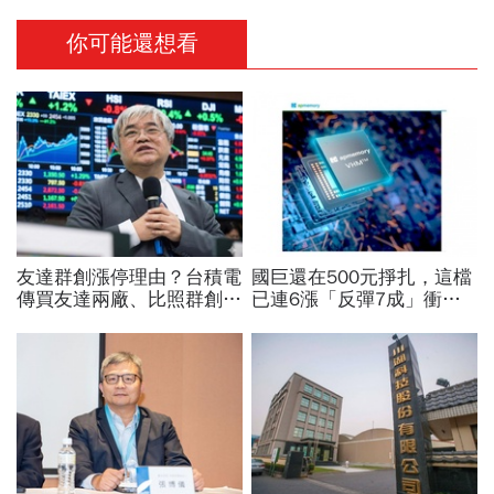
你可能還想看
友達群創漲停理由？台積電
國巨還在500元掙扎，這檔
傳買友達兩廠、比照群創模
已連6漲「反彈7成」衝千
式合作！面板雙虎選誰買？
金股，法人喊到1430元，
杜金龍：2檔都好但我選它
還有5成空間