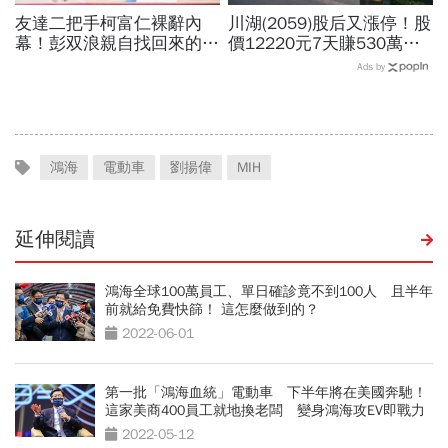
友達二把手柯富仁裸辭內
川湖(2059)股后又漲停！股
幕！彭双浪親自找回來的接
價12220元7天賺530萬…
班人，為何最後撕破臉？
平民只能流口水？阮慕驊一
Ads by
「落後群創」成最後稻草？
招教買高價股：照賺30%
鴻海
電動車
劉揚偉
MIH
延伸閱讀
鴻海全球100萬員工、單日確診竟不到100人 且半年
前就給免費快篩！ 這怎麼做到的？
2022-06-01
第一批「鴻海血統」電動車 下半年將在美國奔馳！
這家美商400員工就地換老闆 變身鴻海攻EV即戰力
2022-05-12