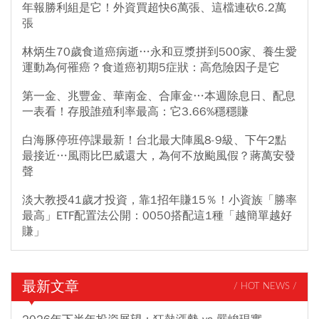
年報勝利組是它！外資買超快6萬張、這檔連砍6.2萬
張
林炳生70歲食道癌病逝…永和豆漿拼到500家、養生愛
運動為何罹癌？食道癌初期5症狀：高危險因子是它
第一金、兆豐金、華南金、合庫金…本週除息日、配息
一表看！存股誰殖利率最高：它3.66%穩穩賺
白海豚停班停課最新！台北最大陣風8-9級、下午2點
最接近…風雨比巴威還大，為何不放颱風假？蔣萬安發
聲
淡大教授41歲才投資，靠1招年賺15％！小資族「勝率
最高」ETF配置法公開：0050搭配這1種「越簡單越好
賺」
最新文章
/ HOT NEWS /