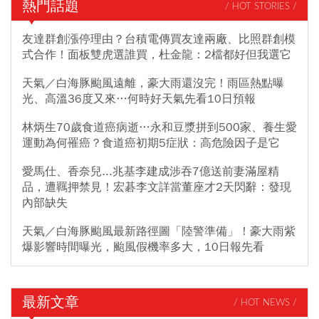
熱門話題
/ HOT STORIES /
友達群創漲停理由？台積電傳買友達兩廠、比照群創模
式合作！面板雙虎選誰買，杜金龍：2檔都好但我選它
天氣／白海豚颱風遠離，豪大雨還沒完！雨區熱點曝
光、高溫36度又來…何時好天氣先看10日預報
林炳生70歲食道癌病逝…永和豆漿拼到500家、養生愛
運動為何罹癌？食道癌初期5症狀：高危險因子是它
愛馬仕、香奈兒...兆基李建成涉吞7億送前妻滿屋精
品，遭羈押禁見！宏碁李文詳當董座才2天閃辭：發現
內部缺失
天氣／白海豚颱風最新路徑圖「陸警準備」！豪大雨紫
爆影響時間曝光，颱風假機率多大，10日報先看
最新文章
/ HOT NEWS /