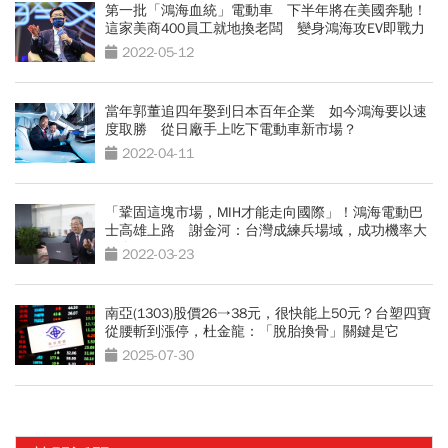
第一批「鴻海血統」電動車 下半年將在美國奔馳！
這家美商400員工就地換老闆 變身鴻海攻EV即戰力
2022-05-12
當年郭董追四年娶到日本百年企業 如今鴻海要以速
度取勝 從日廠手上吃下電動車新市場？
2022-04-11
「鞏固這塊市場，MIH才能走向國際」！鴻海電動巴
士高雄上路 謝金河：台灣成練兵場域，成功機率大
很多
2022-03-23
南亞(1303)股價26→38元，很快能上50元？台塑四寶
從腰斬到漲停，杜金龍：「脫胎換骨」關鍵是它
2025-07-30