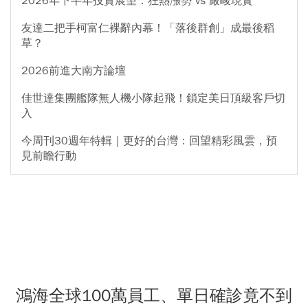
2026年下半年投資展望：狂熱漲勢 vs 嚴峻現實
友達二把手柯富仁裸辭內幕！「落後群創」成最後稻
草？
2026前進大南方論壇
佳世達集團艦隊無人機小隊起飛！鎖定美日頂級客戶切
入
今周刊30週年特輯｜更好的台灣：回望精彩風雲，預
見前瞻行動
鴻海全球100萬員工、單日確診竟不到