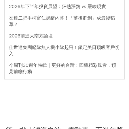
2026年下半年投資展望：狂熱漲勢 vs 嚴峻現實
友達二把手柯富仁裸辭內幕！「落後群創」成最後稻
草？
2026前進大南方論壇
佳世達集團艦隊無人機小隊起飛！鎖定美日頂級客戶切
入
今周刊30週年特輯｜更好的台灣：回望精彩風雲，預
見前瞻行動