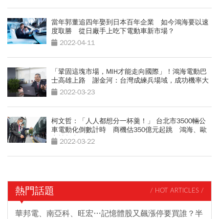
當年郭董追四年娶到日本百年企業 如今鴻海要以速
度取勝 從日廠手上吃下電動車新市場？
2022-04-11
「鞏固這塊市場，MIH才能走向國際」！鴻海電動巴
士高雄上路 謝金河：台灣成練兵場域，成功機率大
很多
2022-03-23
柯文哲：「人人都想分一杯羹！」 台北市3500輛公
車電動化倒數計時 商機估350億元起跳 鴻海、歐
商競相卡位
2022-03-22
熱門話題
/ HOT ARTICLES /
華邦電、南亞科、旺宏…記憶體股又飆漲停要買誰？半