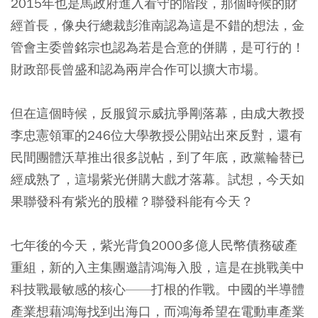
2015年也是馬政府進入看守的階段，那個時候的財
經首長，像央行總裁彭淮南認為這是不錯的想法，金
管會主委曾銘宗也認為若是合意的併購，是可行的！
財政部長曾盛和認為兩岸合作可以擴大市場。
但在這個時候，反服貿示威抗爭剛落幕，由成大教授
李忠憲領軍的246位大學教授公開站出來反對，還有
民間團體沃草推出很多説帖，到了年底，政黨輪替已
經成熟了，這場紫光併購大戲才落幕。試想，今天如
果聯發科有紫光的股權？聯發科能有今天？
七年後的今天，紫光背負2000多億人民幣債務破產
重組，新的入主集團邀請鴻海入股，這是在挑戰美中
科技戰最敏感的核心——打根的作戰。中國的半導體
產業想藉鴻海找到出海口，而鴻海希望在電動車產業