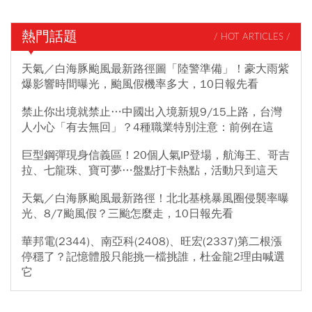
熱門話題
/ HOT ARTICLES /
天氣／白海豚颱風最新路徑圖「陸警準備」！豪大雨紫
爆影響時間曝光，颱風假機率多大，10日報先看
禁止你出境就禁止…中國出入境新規9/15上路，台灣
人小心「有去無回」？4種職業特別注意：前例在這
巨型鋼彈現身信義區！20個人氣IP登場，航海王、哥吉
拉、七龍珠、寶可夢…盤點打卡熱點，活動只到這天
天氣／白海豚颱風最新路徑！北北基桃暴風圈侵襲率曝
光、8/7颱風假？三颱怎麼走，10日報先看
華邦電(2344)、南亞科(2408)、旺宏(2337)第二根漲
停穩了？記憶體股只能挑一檔挑誰，杜金龍2理由喊選
它