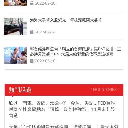
要選擇
2022-07-20
鴻海大手筆入股紫光，背後深藏兩大盤算
2022-07-14
郭台銘爆料這句「獨立的台灣政府」讓BNT被擋，王
必勝秀證據：BNT大股東給郭董的信不是這樣寫
2023-05-10
熱門話題
/ HOT STORIES /
欣興、南電、景碩、臻鼎-KY、金居、尖點...PCB買誰
最賺？杜金龍點名「這檔」爆炸性強漲，11月末升段
首選
天氣／白海豚颱風最新路徑圖「陸警準備」！豪大雨紫