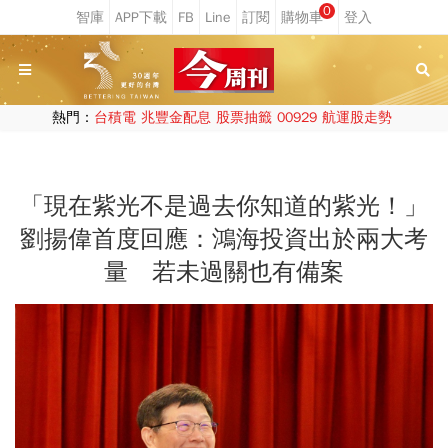
0
熱門：
台積電
兆豐金配息
股票抽籤
00929
航運股走勢
「現在紫光不是過去你知道的紫光！」
劉揚偉首度回應：鴻海投資出於兩大考
量 若未過關也有備案