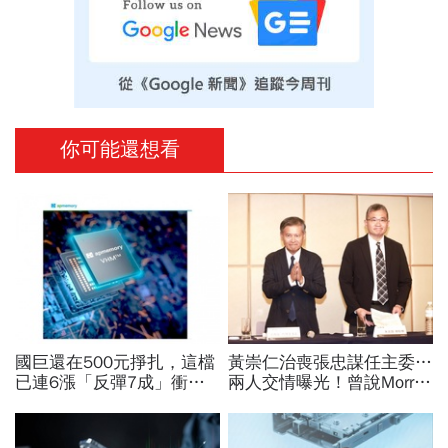
你可能還想看
國巨還在500元掙扎，這檔
黃崇仁治喪張忠謀任主委…
已連6漲「反彈7成」衝千
兩人交情曝光！曾說Morris
金股，法人喊到1430元，
是老大：力積電能活都他幫
還有5成空間
我！遺屬發聲「明年定要配
股」