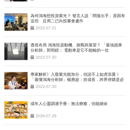
為何鴻海想投資紫光？ 發言人說「間接出手」原因有
這些 且周二已向投審會遞件
2022-07-21
透視布局 鴻海投資動機、挑戰與展望？ 「最強蘋果
分析師」郭明錤： 電動車是它不能輸的一仗
2022-07-20
專家解析》入股紫光能加分，但談不上如虎添翼！
「最懂鴻海分析師」楊應超：拚成長，跨界併購是必
要選擇
2022-07-20
成年人心靈調適手冊：無法療癒，但能續命
2026-07-29