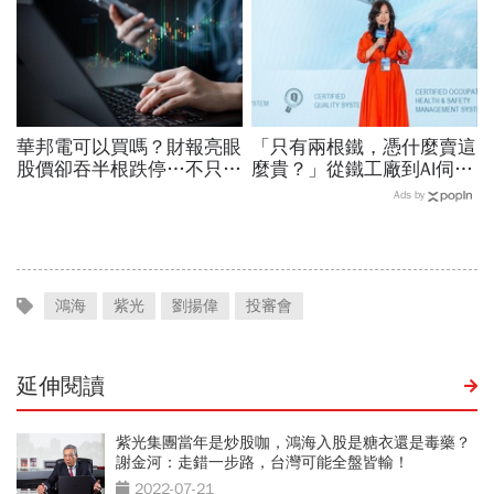
華邦電可以買嗎？財報亮眼
「只有兩根鐵，憑什麼賣這
股價卻吞半根跌停…不只外
麼貴？」從鐵工廠到AI伺服
資終結連3買改賣超1.8萬
器滑軌霸主，川湖靠四大護
Ads by
張利空，要抱要殺全看2重
城河創造超高毛利率
點
鴻海
紫光
劉揚偉
投審會
延伸閱讀
紫光集團當年是炒股咖，鴻海入股是糖衣還是毒藥？
謝金河：走錯一步路，台灣可能全盤皆輸！
2022-07-21