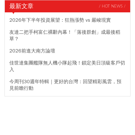
最新文章
/ HOT NEWS /
2026年下半年投資展望：狂熱漲勢 vs 嚴峻現實
友達二把手柯富仁裸辭內幕！「落後群創」成最後稻
草？
2026前進大南方論壇
佳世達集團艦隊無人機小隊起飛！鎖定美日頂級客戶切
入
今周刊30週年特輯｜更好的台灣：回望精彩風雲，預
見前瞻行動