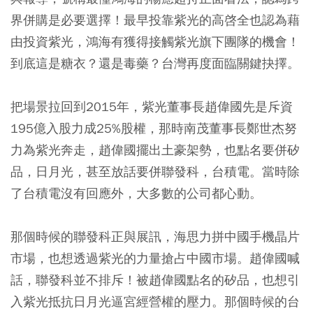
界併購是必要選擇！最早投靠紫光的高啓全也認為藉
由投資紫光，鴻海有獲得接觸紫光旗下團隊的機會！
到底這是糖衣？還是毒藥？台灣再度面臨關鍵抉擇。
把場景拉回到2015年，紫光董事長趙偉國先是斥資
195億入股力成25%股權，那時南茂董事長鄭世杰努
力為紫光奔走，趙偉國擺出土豪架勢，也點名要併矽
品，日月光，甚至放話要併聯發科，台積電。當時除
了台積電沒有回應外，大多數的公司都心動。
那個時候的聯發科正與展訊，海思力拼中國手機晶片
市場，也想透過紫光的力量搶占中國市場。趙偉國喊
話，聯發科並不排斥！被趙偉國點名的矽品，也想引
入紫光抵抗日月光逼宮經營權的壓力。那個時候的台