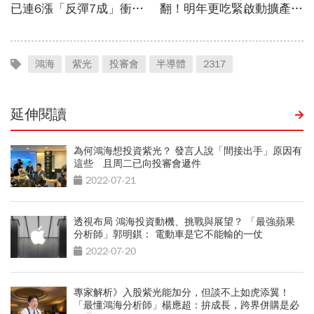
鴻海
紫光
投審會
半導體
2317
延伸閱讀
為何鴻海想投資紫光？ 發言人說「間接出手」原因有
這些 且周二已向投審會遞件
2022-07-21
透視布局 鴻海投資動機、挑戰與展望？ 「最強蘋果
分析師」郭明錤： 電動車是它不能輸的一仗
2022-07-20
專家解析》入股紫光能加分，但談不上如虎添翼！
「最懂鴻海分析師」楊應超：拚成長，跨界併購是必