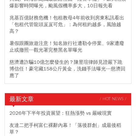
爆影響時間曝光，颱風假機率多大，10日報先看
兆基百億財務危機！包租教母4年前收到房東私訊看出
「包租代管龍頭岌岌可危」：為何租約越多，風險越
高？
暑假跟團旅遊注意！知名旅行社遭勒令停業、9家遭廢
止或撤照…觀光署完整黑名單曝光
慈濟遭詐騙10億怎麼發生的？陳昱瑄律師見證嚴下跪
博信任！豪宅藏158公斤黃金，洗錢手法曝光…慈濟回
應了
最新文章
/ HOT NEWS /
2026年下半年投資展望：狂熱漲勢 vs 嚴峻現實
友達二把手柯富仁裸辭內幕！「落後群創」成最後稻
草？