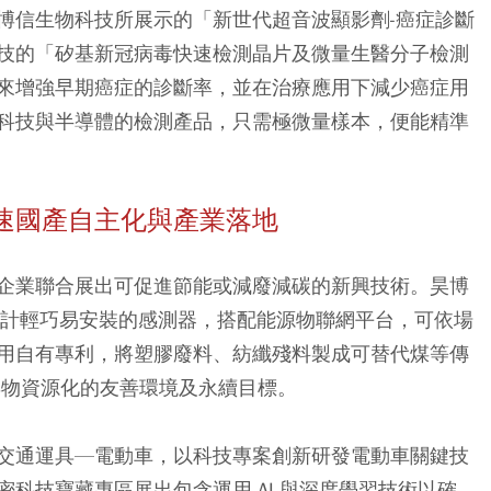
博信生物科技所展示的「新世代超音波顯影劑-癌症診斷
技的「矽基新冠病毒快速檢測晶片及微量生醫分子檢測
來增強早期癌症的診斷率，並在治療應用下減少癌症用
科技與半導體的檢測產品，只需極微量樣本，便能精準
速國產自主化與產業落地
企業聯合展出可促進節能或減廢減碳的新興技術。昊博
，設計輕巧易安裝的感測器，搭配能源物聯網平台，可依場
用自有專利，將塑膠廢料、紡纖殘料製成可替代煤等傳
廢棄物資源化的友善環境及永續目標。
交通運具—電動車，以科技專案創新研發電動車關鍵技
科技寶藏專區展出包含運用 AI 與深度學習技術以確