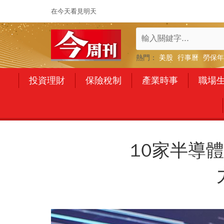
在今天看見明天
熱門：
美股
行事曆
勞保年
投資理財
保險稅制
產業時事
職場
10家半導體