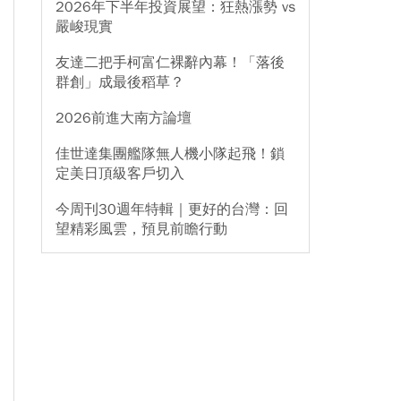
2026年下半年投資展望：狂熱漲勢 vs
嚴峻現實
友達二把手柯富仁裸辭內幕！「落後
群創」成最後稻草？
2026前進大南方論壇
佳世達集團艦隊無人機小隊起飛！鎖
定美日頂級客戶切入
今周刊30週年特輯｜更好的台灣：回
望精彩風雲，預見前瞻行動