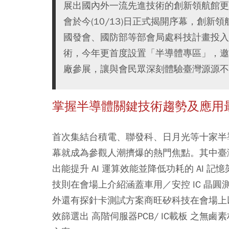
展出國內外一流先進技術的創新領航館更是
會於今(10/13)日正式揭開序幕，創
國發會、國防部等部會局處科技計畫投入
術，今年更首度設置「半導體專區」，邀
廠參展，讓與會民眾深刻體驗臺灣源源不
掌握半導體關鍵技術趨勢及應用
首次集結台積電、聯發科、日月光等十家半
幕就成為參觀人潮擠爆的熱門焦點。其中臺
出能提升 AI 運算效能並降低功耗的 AI 
技則在會場上介紹涵蓋車用／安控 IC 晶
外還有探針卡測試方案商旺矽科技在會場上
效篩選出 高階伺服器PCB/ IC載板 之無