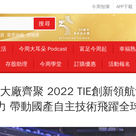
搜尋
資
股票抽籤
房地產
生活
今周大耳朵 Podcast
富足今周起
幸福熟
存股助理
今周學堂
訂購優惠
活動報名
大廠齊聚 2022 TIE創新領
力 帶動國產自主技術飛躍全