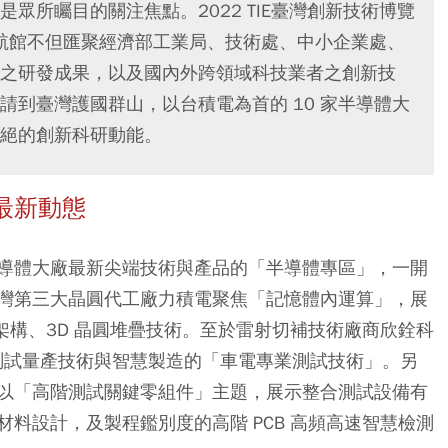
眾所矚目的關注焦點。2022 TIE臺灣創新技術博覽
新領航館不但匯聚經濟部工業局、技術處、中小企業處、
之研發成果，以及國內外跨領域科技業者之創新技
請到臺灣護國群山，以台積電為首的 10 家半導體大
絕的創新科研動能。
最新動態
導體大廠最新尖端技術與產品的「半導體專區」，一開
灣第三大晶圓代工廠力積電聚焦「記憶體內運算」，展
記憶架構、3D 晶圓堆疊技術。至於雷射切補技術廠商欣銓科
圓測試量產技術與智慧製造的「車電專業測試技術」。另
以「高階測試關鍵零組件」主題，展示整合測試設備有
鹵素材料設計，及製程鑑別度的高階 PCB 高頻高速智慧檢測