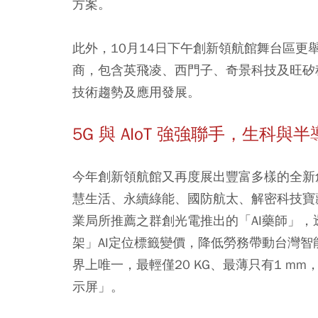
方案。
此外，10月14日下午創新領航館舞台區
商，包含英飛凌、西門子、奇景科技及旺矽
技術趨勢及應用發展。
5G 與 AIoT 強強聯手，生科與
今年創新領航館又再度展出豐富多樣的全新
慧生活、永續綠能、國防航太、解密科技寶
業局所推薦之群創光電推出的「AI藥師」
架」AI定位標籤變價，降低勞務帶動台灣
界上唯一，最輕僅20 KG、最薄只有1 mm，樂
示屏」。