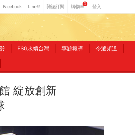
0
齡
ESG永續台灣
專題報導
今選頻道
航館 綻放創新
球