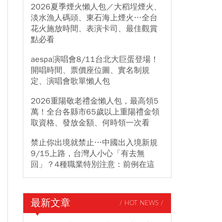
2026夏季煙火懶人包／大稻埕煙火、
淡水漁人碼頭、東石海上煙火…全台
花火施放時間、表演卡司、最佳觀賞
點必看
aespa演唱會8/11台北大巨蛋登場！
開唱時間、票價座位圖、實名制規
定、演唱會歌單懶人包
2026重陽敬老禮金懶人包，最高領5
萬！全台各縣市65歲以上重陽禮金領
取資格、發放金額、何時領一次看
禁止你出境就禁止…中國出入境新規
9/15上路，台灣人小心「有去無
回」？4種職業特別注意：前例在這
最新文章
/ HOT NEWS /