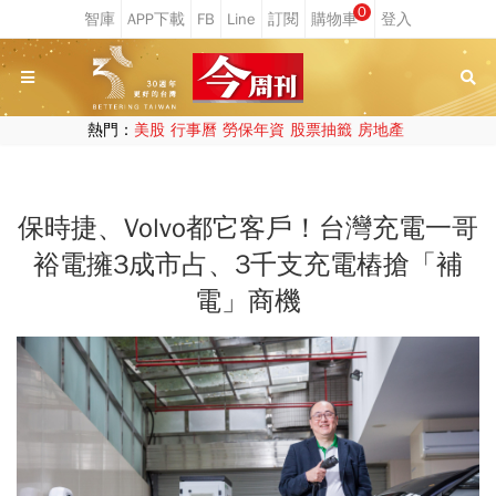
0
熱門：
美股
行事曆
勞保年資
股票抽籤
房地產
保時捷、Volvo都它客戶！台灣充電一哥
裕電擁3成市占、3千支充電樁搶「補
電」商機