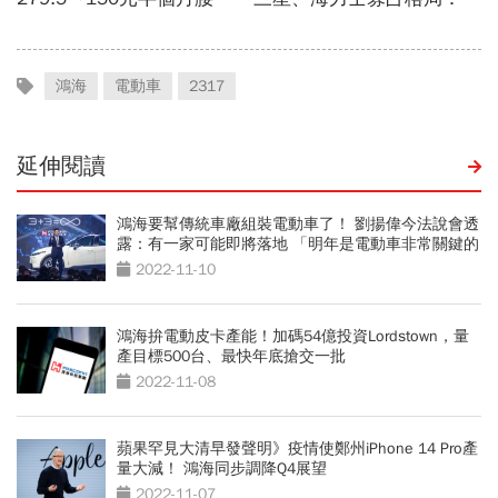
鴻海
電動車
2317
延伸閱讀
鴻海要幫傳統車廠組裝電動車了！ 劉揚偉今法說會透
露：有一家可能即將落地 「明年是電動車非常關鍵的
一年」
2022-11-10
鴻海拚電動皮卡產能！加碼54億投資Lordstown，量
產目標500台、最快年底搶交一批
2022-11-08
蘋果罕見大清早發聲明》疫情使鄭州iPhone 14 Pro產
量大減！ 鴻海同步調降Q4展望
2022-11-07