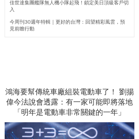
佳世達集團艦隊無人機小隊起飛！鎖定美日頂級客戶切
入
今周刊30週年特輯｜更好的台灣：回望精彩風雲，預
見前瞻行動
鴻海要幫傳統車廠組裝電動車了！ 劉揚
偉今法說會透露：有一家可能即將落地
「明年是電動車非常關鍵的一年」