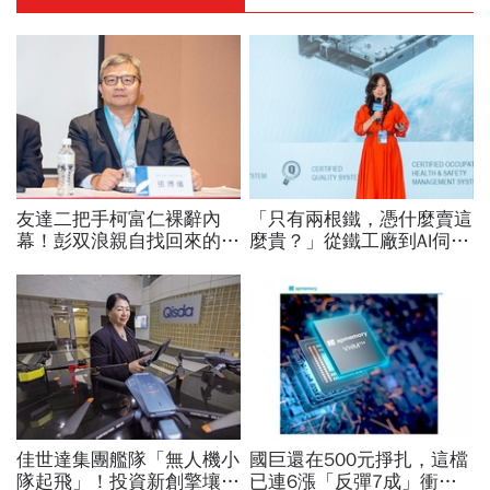
友達二把手柯富仁裸辭內
「只有兩根鐵，憑什麼賣這
幕！彭双浪親自找回來的接
麼貴？」從鐵工廠到AI伺服
班人，為何最後撕破臉？
器滑軌霸主，川湖靠四大護
「落後群創」成最後稻草？
城河創造超高毛利率
佳世達集團艦隊「無人機小
國巨還在500元掙扎，這檔
隊起飛」！投資新創擎壤、
已連6漲「反彈7成」衝千