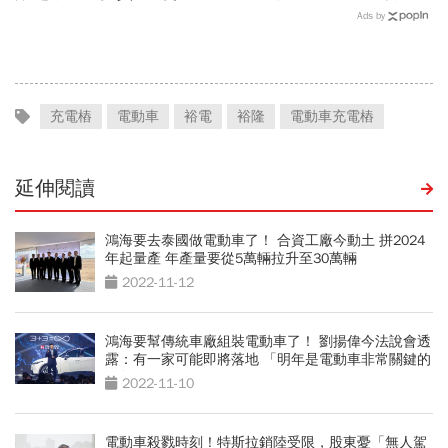
翔隆，總座親督軍養大精
金股，法人喊到1430元，
Ads by
兵：鎖定美日頂級客戶切入
還有5成空間
充電樁
電動車
裕電
裕隆
電動車充電樁
延伸閱讀
鴻海要去泰國做電動車了！ 合資工廠今動土 拼2024
年起量產 年產量要從5萬輛拉升至30萬輛
2022-11-12
鴻海要幫傳統車廠組裝電動車了！ 劉揚偉今法說會透
露：有一家可能即將落地 「明年是電動車非常關鍵的
一年」
2022-11-10
電動車殺戮時刻！特斯拉銷陸受限，股東憂「無人駕