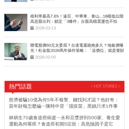
殖利率最高7.6%！遠百、中華車、泰山...18檔低位階
高息股出列：鎖定「3條件」台股高檔震盪也不怕
2026-03-13
聯電股價60元太委屈？台達電還能抱多久？地板價曝
光！杜金龍2026馬年操作策略：「這價位」就是發財
起點
2026-02-05
熱門話題
/ HOT STORIES /
慈濟被騙10億為何5年不報警、錢找到才認？他好奇：
當年財報怎麼編…陳時中背「擋疫苗」黑鍋只求1件事
林炳生70歲食道癌病逝…永和豆漿拼到500家、養生愛
運動為何罹癌？食道癌初期5症狀：高危險因子是它