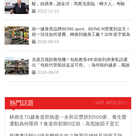
駛」紛跳車...謝金河：馬斯克面臨「轉大人」考驗
2022-11-10
統一健身房品牌BEING sport、BEING fit營業到這天！
統一佳佳如何退費、轉換到健身工廠？20年老字號為
何退出
2026-08-03
兆基百億財務危機！包租教母4年前收到房東私訊看
出「包租代管龍頭岌岌可危」：為何租約越多，風險
越高？
2026-08-05
熱門話題
/ HOT ARTICLES /
林炳生70歲食道癌病逝…永和豆漿拼到500家、養生愛
運動為何罹癌？食道癌初期5症狀：高危險因子是它
慈濟遭詐騙10億怎麼發生的？陳昱瑄律師見證嚴下跪