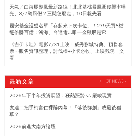
天氣／白海豚颱風最新路徑！北北基桃暴風圈侵襲率曝
光、8/7颱風假？三颱怎麼走，10日報先看
國安基金護盤名單「存起來下次卡位」！279天買8檔
翻倍賺百億：鴻海、台達電...唯一金融股是它
《吉伊卡哇》電影7/31上映！威秀影城特典、預售套
票…販售資訊整理，討伐棒+小卡必收、上映戲院一文
看
最新文章
/ HOT NEWS /
2026年下半年投資展望：狂熱漲勢 vs 嚴峻現實
友達二把手柯富仁裸辭內幕！「落後群創」成最後稻
草？
2026前進大南方論壇