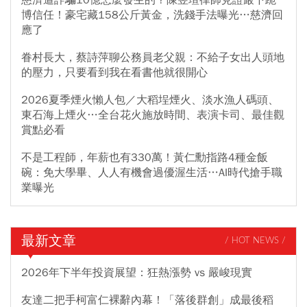
博信任！豪宅藏158公斤黃金，洗錢手法曝光…慈濟回
應了
眷村長大，蔡詩萍聊公務員老父親：不給子女出人頭地
的壓力，只要看到我在看書他就很開心
2026夏季煙火懶人包／大稻埕煙火、淡水漁人碼頭、
東石海上煙火…全台花火施放時間、表演卡司、最佳觀
賞點必看
不是工程師，年薪也有330萬！黃仁勳指路4種金飯
碗：免大學畢、人人有機會過優渥生活…AI時代搶手職
業曝光
最新文章
/ HOT NEWS /
2026年下半年投資展望：狂熱漲勢 vs 嚴峻現實
友達二把手柯富仁裸辭內幕！「落後群創」成最後稻