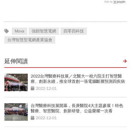
器滑軌霸主，川湖靠四大護
金股，法人喊到1430元，
Ads by
城河創造超高毛利率
還有5成空間
Moxa
強韌智慧電網
四零四科技
台灣智慧型電網產業協會
延伸閱讀
2022台灣醫療科技展／北醫大一校六院主打智慧醫
療、創新永續，推全球首創一張電腦斷層預測四疾病
2022-12-01
台灣醫療科技展開幕，長庚醫院4大主題參展！特色
醫療、智慧醫院、創新研發、公益榮耀一次看
2022-12-01