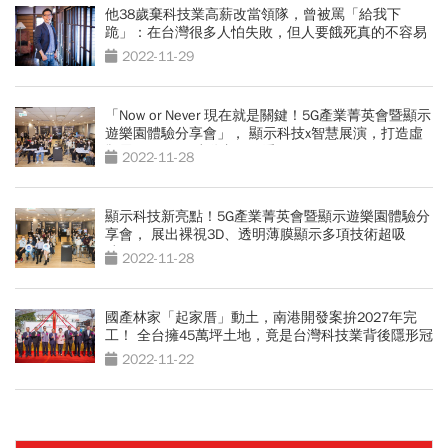
他38歲棄科技業高薪改當領隊，曾被罵「給我下
跪」：在台灣很多人怕失敗，但人要餓死真的不容易
2022-11-29
「Now or Never 現在就是關鍵！5G產業菁英會暨顯示
遊樂園體驗分享會」， 顯示科技x智慧展演，打造虛
擬展間、3D吸睛動畫，好看又好玩！
2022-11-28
顯示科技新亮點！5G產業菁英會暨顯示遊樂園體驗分
享會， 展出裸視3D、透明薄膜顯示多項技術超吸
睛！
2022-11-28
國產林家「起家厝」動土，南港開發案拚2027年完
工！ 全台擁45萬坪土地，竟是台灣科技業背後隱形冠
軍？
2022-11-22