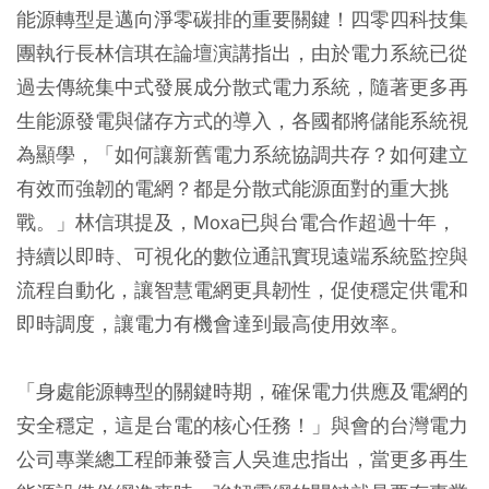
能源轉型是邁向淨零碳排的重要關鍵！四零四科技集
團執行長林信琪在論壇演講指出，由於電力系統已從
過去傳統集中式發展成分散式電力系統，隨著更多再
生能源發電與儲存方式的導入，各國都將儲能系統視
為顯學，「如何讓新舊電力系統協調共存？如何建立
有效而強韌的電網？都是分散式能源面對的重大挑
戰。」林信琪提及，Moxa已與台電合作超過十年，
持續以即時、可視化的數位通訊實現遠端系統監控與
流程自動化，讓智慧電網更具韌性，促使穩定供電和
即時調度，讓電力有機會達到最高使用效率。
「身處能源轉型的關鍵時期，確保電力供應及電網的
安全穩定，這是台電的核心任務！」與會的台灣電力
公司專業總工程師兼發言人吳進忠指出，當更多再生