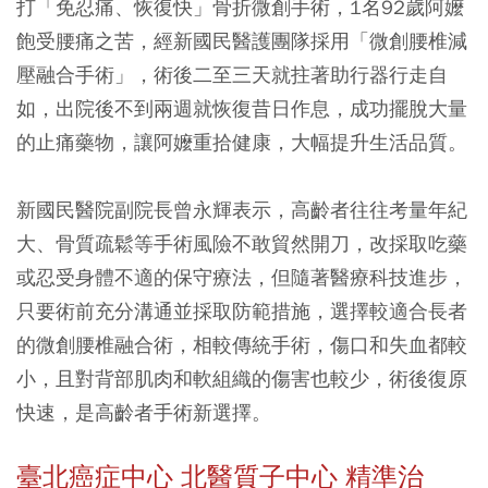
打「免忍痛、恢復快」骨折微創手術，1名92歲阿嬤
飽受腰痛之苦，經新國民醫護團隊採用「微創腰椎減
壓融合手術」，術後二至三天就拄著助行器行走自
如，出院後不到兩週就恢復昔日作息，成功擺脫大量
的止痛藥物，讓阿嬤重拾健康，大幅提升生活品質。
新國民醫院副院長曾永輝表示，高齡者往往考量年紀
大、骨質疏鬆等手術風險不敢貿然開刀，改採取吃藥
或忍受身體不適的保守療法，但隨著醫療科技進步，
只要術前充分溝通並採取防範措施，選擇較適合長者
的微創腰椎融合術，相較傳統手術，傷口和失血都較
小，且對背部肌肉和軟組織的傷害也較少，術後復原
快速，是高齡者手術新選擇。
臺北癌症中心 北醫質子中心 精準治