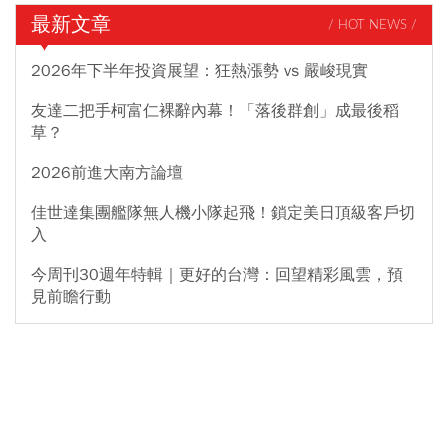
最新文章
/ HOT NEWS /
2026年下半年投資展望：狂熱漲勢 vs 嚴峻現實
友達二把手柯富仁裸辭內幕！「落後群創」成最後稻
草？
2026前進大南方論壇
佳世達集團艦隊無人機小隊起飛！鎖定美日頂級客戶切
入
今周刊30週年特輯｜更好的台灣：回望精彩風雲，預
見前瞻行動