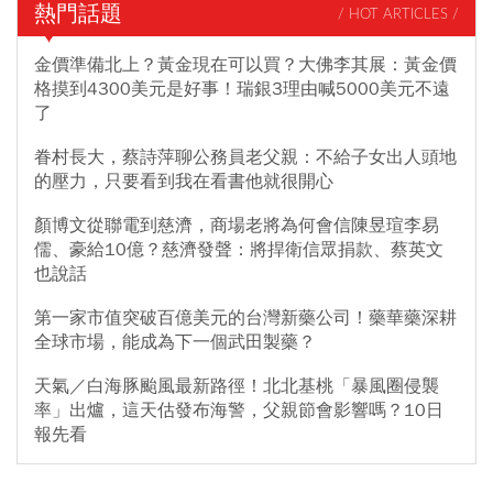
熱門話題
/ HOT ARTICLES /
金價準備北上？黃金現在可以買？大佛李其展：黃金價
格摸到4300美元是好事！瑞銀3理由喊5000美元不遠
了
眷村長大，蔡詩萍聊公務員老父親：不給子女出人頭地
的壓力，只要看到我在看書他就很開心
顏博文從聯電到慈濟，商場老將為何會信陳昱瑄李易
儒、豪給10億？慈濟發聲：將捍衛信眾捐款、蔡英文
也說話
第一家市值突破百億美元的台灣新藥公司！藥華藥深耕
全球市場，能成為下一個武田製藥？
天氣／白海豚颱風最新路徑！北北基桃「暴風圈侵襲
率」出爐，這天估發布海警，父親節會影響嗎？10日
報先看