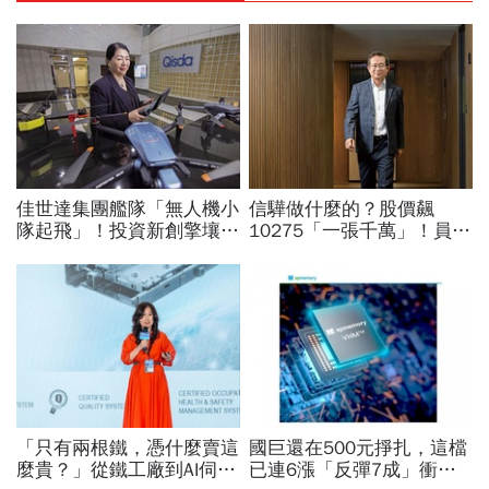
佳世達集團艦隊「無人機小
信驊做什麼的？股價飆
隊起飛」！投資新創擎壤、
10275「一張千萬」！員工
翔隆，總座親督軍養大精
年薪平均540萬…中年失業
兵：鎖定美日頂級客戶切入
工程師如何孵出「萬金股」
「只有兩根鐵，憑什麼賣這
國巨還在500元掙扎，這檔
麼貴？」從鐵工廠到AI伺服
已連6漲「反彈7成」衝千