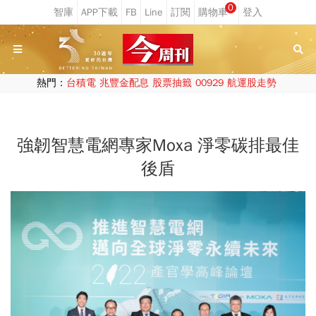
0
熱門：
台積電
兆豐金配息
股票抽籤
00929
航運股走勢
強韌智慧電網專家Moxa 淨零碳排最佳
後盾