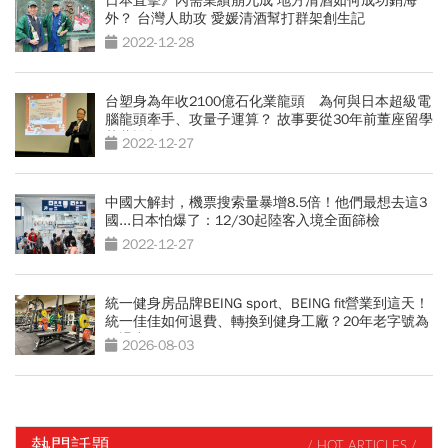
日本直擊》內需業績崩九成 地方清酒如何成功銷海
外？ 台灣人助攻 愛媛清酒幫打群架創生記
2022-12-28
台塑身為年收2100億石化業龍頭 為何與日本超級電
腦龍頭牽手、攻量子運算？ 故事要從30年前董座留學
荷蘭說起
2022-12-27
中國大解封，機票搜索量暴增8.5倍！他們最想去這3
國...日本怕爆了：12/30起陸客入境全面篩檢
2022-12-27
統一健身房品牌BEING sport、BEING fit營業到這天！
統一佳佳如何退費、轉換到健身工廠？20年老字號為
何退出
2026-08-03
熱門話題
/ HOT ARTICLES /