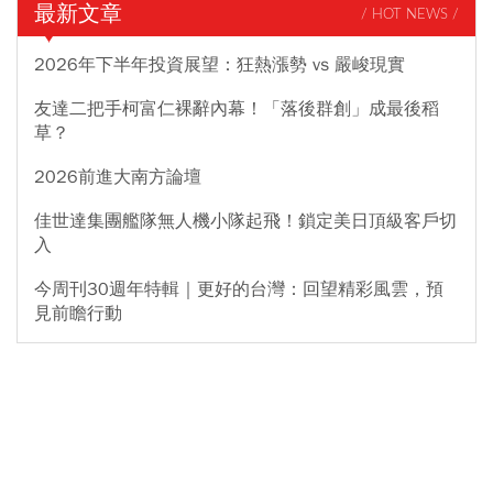
最新文章
/ HOT NEWS /
2026年下半年投資展望：狂熱漲勢 vs 嚴峻現實
友達二把手柯富仁裸辭內幕！「落後群創」成最後稻
草？
2026前進大南方論壇
佳世達集團艦隊無人機小隊起飛！鎖定美日頂級客戶切
入
今周刊30週年特輯｜更好的台灣：回望精彩風雲，預
見前瞻行動