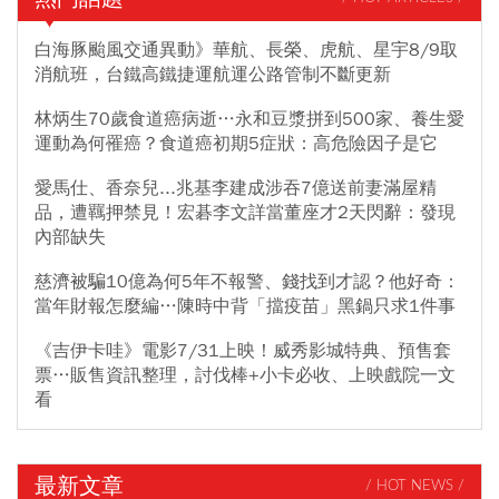
白海豚颱風交通異動》華航、長榮、虎航、星宇8/9取
消航班，台鐵高鐵捷運航運公路管制不斷更新
林炳生70歲食道癌病逝…永和豆漿拼到500家、養生愛
運動為何罹癌？食道癌初期5症狀：高危險因子是它
愛馬仕、香奈兒...兆基李建成涉吞7億送前妻滿屋精
品，遭羈押禁見！宏碁李文詳當董座才2天閃辭：發現
內部缺失
慈濟被騙10億為何5年不報警、錢找到才認？他好奇：
當年財報怎麼編…陳時中背「擋疫苗」黑鍋只求1件事
《吉伊卡哇》電影7/31上映！威秀影城特典、預售套
票…販售資訊整理，討伐棒+小卡必收、上映戲院一文
看
最新文章
/ HOT NEWS /