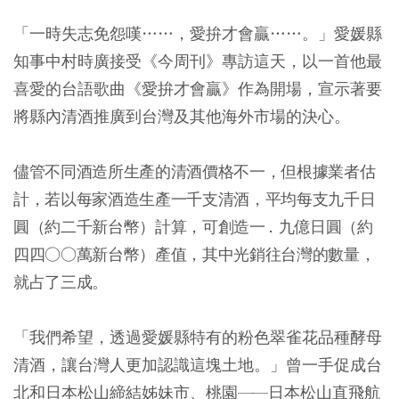
「一時失志免怨嘆……，愛拚才會贏……。」愛媛縣
知事中村時廣接受《今周刊》專訪這天，以一首他最
喜愛的台語歌曲《愛拚才會贏》作為開場，宣示著要
將縣內清酒推廣到台灣及其他海外市場的決心。
儘管不同酒造所生產的清酒價格不一，但根據業者估
計，若以每家酒造生產一千支清酒，平均每支九千日
圓（約二千新台幣）計算，可創造
一
．九億日圓（約
四四○○萬新台幣）產值，其中光銷往台灣的數量，
就占了三成。
「我們希望，透過愛媛縣特有的粉色翠雀花品種酵母
清酒，讓台灣人更加認識這塊土地。」曾一手促成台
北和日本松山締結姊妹市、桃園
—
—日本松山直飛航