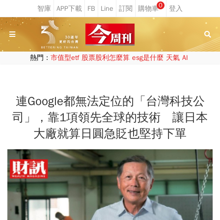
0
熱門：
市值型etf
股票股利怎麼算
esg是什麼
天氣
AI
連Google都無法定位的「台灣科技公
司」，靠1項領先全球的技術 讓日本
大廠就算日圓急貶也堅持下單