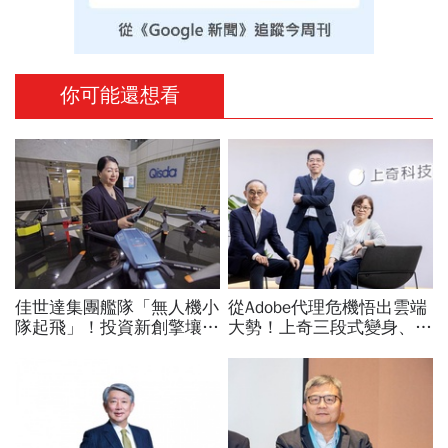
你可能還想看
佳世達集團艦隊「無人機小
從Adobe代理危機悟出雲端
隊起飛」！投資新創擎壤、
大勢！上奇三段式變身、季
翔隆，總座親督軍養大精
季獲利20年不敗：再來搶
兵：鎖定美日頂級客戶切入
無人機3D列印財