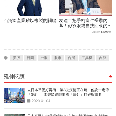
台灣IC產業難以複製的關鍵
友達二把手柯富仁裸辭內
幕！彭双浪親自找回來的接
班人，為何最後撕破臉？
Ads by
「落後群創」成最後稻草？
美股
日圓
台股
股市
台灣
工具機
吉徑
延伸閱讀
去日本準備好再衝！第8波疫情正在燒，他說一定帶
「3寶」！李秉穎籲想出國「這針」打好很重要
2023-01-04