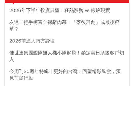
2026年下半年投資展望：狂熱漲勢 vs 嚴峻現實
友達二把手柯富仁裸辭內幕！「落後群創」成最後稻
草？
2026前進大南方論壇
佳世達集團艦隊無人機小隊起飛！鎖定美日頂級客戶切
入
今周刊30週年特輯｜更好的台灣：回望精彩風雲，預
見前瞻行動