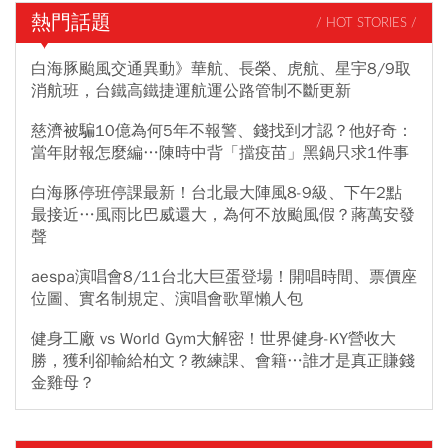
熱門話題
/ HOT STORIES /
白海豚颱風交通異動》華航、長榮、虎航、星宇8/9取
消航班，台鐵高鐵捷運航運公路管制不斷更新
慈濟被騙10億為何5年不報警、錢找到才認？他好奇：
當年財報怎麼編…陳時中背「擋疫苗」黑鍋只求1件事
白海豚停班停課最新！台北最大陣風8-9級、下午2點
最接近…風雨比巴威還大，為何不放颱風假？蔣萬安發
聲
aespa演唱會8/11台北大巨蛋登場！開唱時間、票價座
位圖、實名制規定、演唱會歌單懶人包
健身工廠 vs World Gym大解密！世界健身-KY營收大
勝，獲利卻輸給柏文？教練課、會籍…誰才是真正賺錢
金雞母？