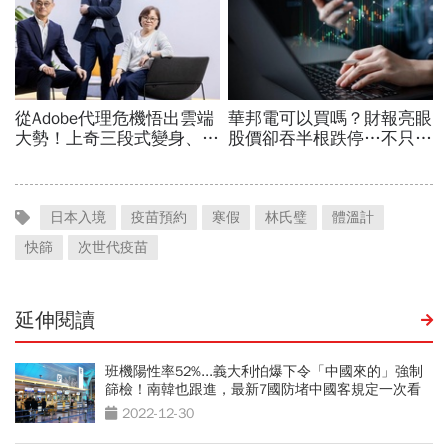
日本入境
疫苗預約
寒假
林氏璧
體溫計
快篩
次世代疫苗
延伸閱讀
班機陽性率52%...義大利怕爆下令「中國來的」強制
篩檢！南韓也跟進，最新7國防堵中國客規定一次看
2022-12-30