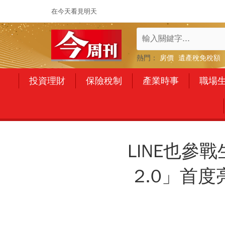
在今天看見明天
熱門：
房價
遺產稅免稅額
投資理財
保險稅制
產業時事
職場
LINE也參戰
2.0」首