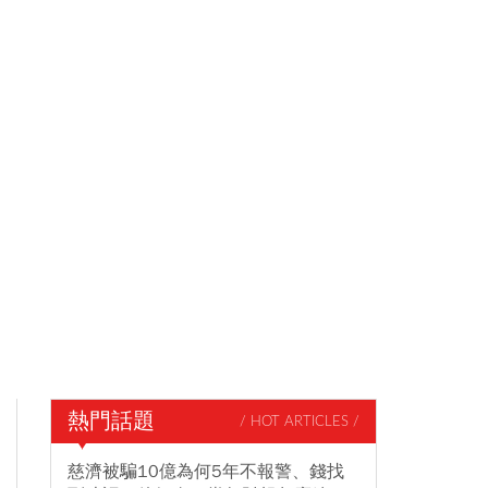
熱門話題
/ HOT ARTICLES /
慈濟被騙10億為何5年不報警、錢找