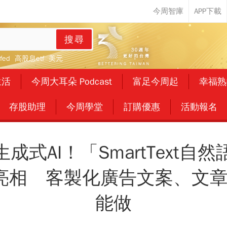
搜尋
fed
高股息etf
美元
生活
今周大耳朵 Podcast
富足今周起
幸福熟
存股助理
今周學堂
訂購優惠
活動報名
生成式AI！「SmartText
度亮相 客製化廣告文案、文
能做