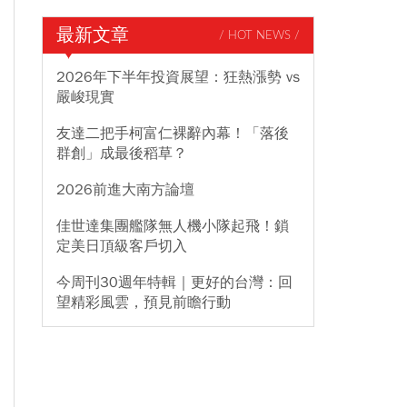
最新文章
/ HOT NEWS /
2026年下半年投資展望：狂熱漲勢 vs
嚴峻現實
友達二把手柯富仁裸辭內幕！「落後
群創」成最後稻草？
2026前進大南方論壇
佳世達集團艦隊無人機小隊起飛！鎖
定美日頂級客戶切入
今周刊30週年特輯｜更好的台灣：回
望精彩風雲，預見前瞻行動