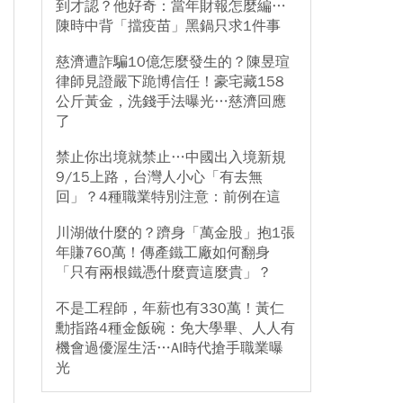
到才認？他好奇：當年財報怎麼編…
陳時中背「擋疫苗」黑鍋只求1件事
慈濟遭詐騙10億怎麼發生的？陳昱瑄
律師見證嚴下跪博信任！豪宅藏158
公斤黃金，洗錢手法曝光…慈濟回應
了
禁止你出境就禁止…中國出入境新規
9/15上路，台灣人小心「有去無
回」？4種職業特別注意：前例在這
川湖做什麼的？躋身「萬金股」抱1張
年賺760萬！傳產鐵工廠如何翻身
「只有兩根鐵憑什麼賣這麼貴」？
不是工程師，年薪也有330萬！黃仁
勳指路4種金飯碗：免大學畢、人人有
機會過優渥生活…AI時代搶手職業曝
光