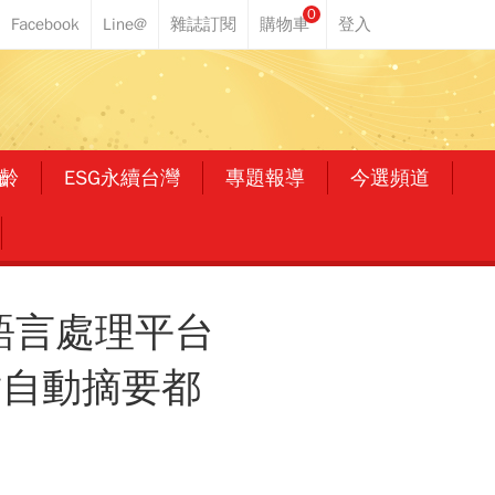
0
齡
ESG永續台灣
專題報導
今選頻道
自然語言處理平台
章自動摘要都