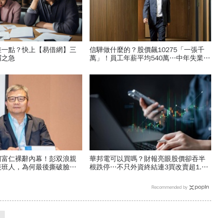
差一點？快上【易借網】三
信驊做什麼的？股價飆10275「一張千
眉之急
萬」！員工年薪平均540萬…中年失業工
程師如何孵出「萬金股」
柯富仁裸辭內幕！彭双浪親
華邦電可以買嗎？財報亮眼股價卻吞半
接班人，為何最後撕破臉？
根跌停…不只外資終結連3買改賣超1.8
」成最後稻草？
萬張利空，要抱要殺全看2重點
Recommended by