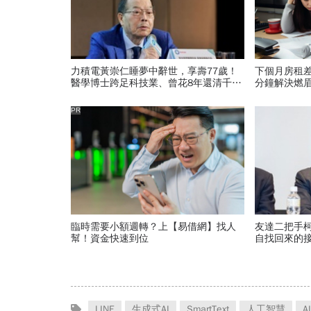
力積電黃崇仁睡夢中辭世，享壽77歲！
下個月房租
醫學博士跨足科技業、曾花8年還清千萬
分鐘解決燃
債務、搏「九命怪貓」稱號
PR
臨時需要小額週轉？上【易借網】找人
友達二把手
幫！資金快速到位
自找回來的
「落後群創
LINE
生成式AI
SmartText
人工智慧
AI