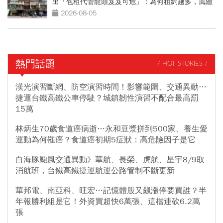
出「包租代管龍頭岌岌可危」：為何租約越多，風險
越高？
2026-08-05
熱門話題
/ HOT STORIES /
漢光演習斷網、防空演習時間！影響範圍、交通異動…
捷運台鐵高鐵公車停駛？城鎮韌性演習不配合最高罰
15萬
林炳生70歲食道癌病逝…永和豆漿拼到500家、養生愛
運動為何罹癌？食道癌初期5症狀：高危險因子是它
白海豚颱風交通異動》華航、長榮、虎航、星宇8/9取
消航班，台鐵高鐵捷運航運公路管制不斷更新
華邦電、南亞科、旺宏…記憶體股又飆漲停要買誰？半
年報勝利組是它！外資買超快6萬張、這檔連砍6.2萬
張