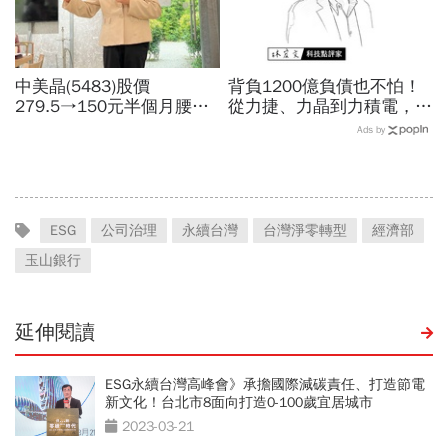
中美晶(5483)股價
背負1200億負債也不怕！
279.5→150元半個月腰
從力捷、力晶到力積電，黃
斬，徐秀蘭端出Q2好成
崇仁如何在「記憶體地獄」
Ads by
績、罕見抱屈自家股票：真
九死一生？
的被低估了
ESG
公司治理
永續台灣
台灣淨零轉型
經濟部
玉山銀行
延伸閱讀
ESG永續台灣高峰會》承擔國際減碳責任、打造節電
新文化！台北市8面向打造0-100歲宜居城市
2023-03-21