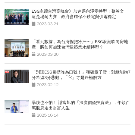
ESG永續台灣高峰會》加速邁向淨零轉型！蔡英文：
這是場耐力賽，政府會確保不缺電與供電穩定
2023-03-21
「看到數據，為台灣捏把冷汗…」ESG浪潮吹向房地
產，將如何加速台灣建築業永續轉型？
2023-03-20
「別讓ESG目標淪為口號！」和碩童子賢：對綠能抱7
分希望3分悲觀，「它」才是終極解方
2023-02-12
暴跌也不怕！ 謝富旭的「深度價值投資法」，年領百
萬股息走出財富人生
2025-10-14