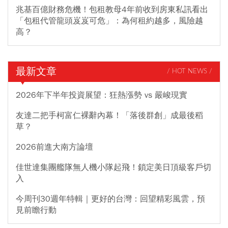
兆基百億財務危機！包租教母4年前收到房東私訊看出
「包租代管龍頭岌岌可危」：為何租約越多，風險越
高？
最新文章
/ HOT NEWS /
2026年下半年投資展望：狂熱漲勢 vs 嚴峻現實
友達二把手柯富仁裸辭內幕！「落後群創」成最後稻
草？
2026前進大南方論壇
佳世達集團艦隊無人機小隊起飛！鎖定美日頂級客戶切
入
今周刊30週年特輯｜更好的台灣：回望精彩風雲，預
見前瞻行動