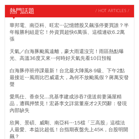
熱門話題
/ HOT ARTICLES /
華邦電、南亞科、旺宏…記憶體股又飆漲停要買誰？半
年報勝利組是它！外資買超快6萬張、這檔連砍6.2萬
張
天氣／白海豚颱風遠離，豪大雨還沒完！雨區熱點曝
光、高溫36度又來…何時好天氣先看10日預報
白海豚停班停課最新！台北最大陣風8-9級、下午2點
最接近…風雨比巴威還大，為何不放颱風假？蔣萬安發
聲
愛馬仕、香奈兒...兆基李建成涉吞7億送前妻滿屋精
品，遭羈押禁見！宏碁李文詳當董座才2天閃辭：發現
內部缺失
欣興、景碩、威剛、南亞科…15檔「三高股」這檔法
人最愛、本益比超低！台指期夜盤先上45K，台股明開
飆？