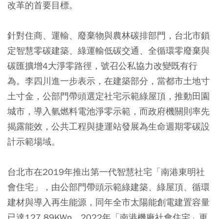
改革的首要目標。
針對住商、運輸、廢棄物與農林碳排部門，台北市鎖
定智慧零碳建築、綠運輸低碳交通、全循環零廢棄與
碳匯擴增4大淨零路徑，號召公私協力改變既有行
為。李四川進一步表示，在建築部分，當都市土地寸
土寸金，公部門帶頭選定社宅示範綠屋頂，推動田園
城市，導入氫燃料電池淨零示範，而政府機關則率先
揭露能效，公共工程與捷運站發展為生命週期零碳設
計示範場域。
台北市在2019年推出第一代智慧社宅「南港東明社
會住宅」，由公部門帶頭示範綠建築、綠屋頂、循環
建材與導入再生能源，同年全市太陽能創電建置容量
已達127.89KWp，2022年「南港機廠社會住宅」更