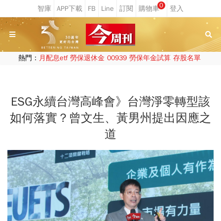
0
熱門：
月配息etf
勞保退休金
00939
勞保年金試算
存股名單
ESG永續台灣高峰會》台灣淨零轉型該
如何落實？曾文生、黃男州提出因應之
道