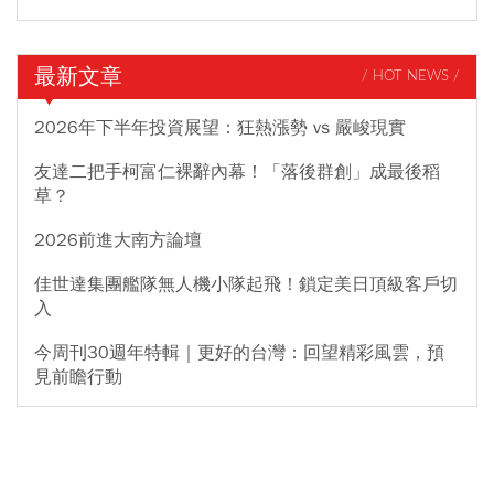
最新文章
/ HOT NEWS /
2026年下半年投資展望：狂熱漲勢 vs 嚴峻現實
友達二把手柯富仁裸辭內幕！「落後群創」成最後稻
草？
2026前進大南方論壇
佳世達集團艦隊無人機小隊起飛！鎖定美日頂級客戶切
入
今周刊30週年特輯｜更好的台灣：回望精彩風雲，預
見前瞻行動