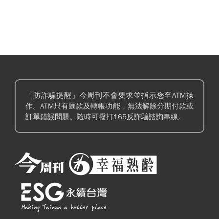
「防詐騙提醒」今周刊不會要求並指示您至ATM操
作。ATM只有匯款及轉帳功能，無法解除分期付款或
訂單錯誤問題。隨時可撥打165反詐騙諮詢專線。