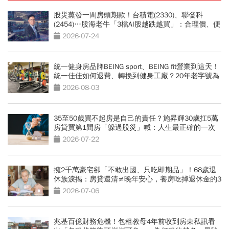
股災蒸發一間房頭期款！台積電(2330)、聯發科
(2454)…股海老牛「3檔AI股越跌越買」：合理價、便
宜價曝光
2026-07-24
統一健身房品牌BEING sport、BEING fit營業到這天！
統一佳佳如何退費、轉換到健身工廠？20年老字號為
何退出
2026-08-03
35至50歲買不起房是自己的責任？施昇輝30歲扛5萬
房貸買第1間房「躲過股災」喊：人生最正確的一次
決定
2026-07-22
擁2千萬豪宅卻「不敢出國、只吃即期品」！68歲退
休族淚揭：房貸還清≠晚年安心，養房吃掉退休金的3
大誤算
2026-07-06
兆基百億財務危機！包租教母4年前收到房東私訊看