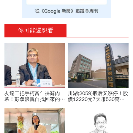
你可能還想看
友達二把手柯富仁裸辭內
川湖(2059)股后又漲停！股
幕！彭双浪親自找回來的接
價12220元7天賺530萬…
班人，為何最後撕破臉？
平民只能流口水？阮慕驊一
「落後群創」成最後稻草？
招教買高價股：照賺30%