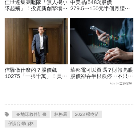
佳世達集團艦隊「無人機小
中美晶(5483)股價
隊起飛」！投資新創擎壤、
279.5→150元半個月腰
翔隆，總座親督軍養大精
斬，徐秀蘭端出Q2好成
兵：鎖定美日頂級客戶切入
績、罕見抱屈自家股票：真
的被低估了
信驊做什麼的？股價飆
華邦電可以買嗎？財報亮眼
10275「一張千萬」！員工
股價卻吞半根跌停…不只外
年薪平均540萬…中年失業
資終結連3買改賣超1.8萬
Ads by
工程師如何孵出「萬金股」
張利空，要抱要殺全看2重
點
HP地球夥伴計畫
林務局
2023 棵樹苗
守護台灣山林