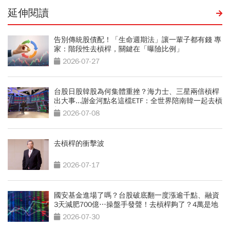
延伸閱讀
告別傳統股債配！「生命週期法」讓一輩子都有錢 專
家：階段性去槓桿，關鍵在「曝險比例」
2026-07-27
台股日股韓股為何集體重挫？海力士、三星兩倍槓桿
出大事...謝金河點名這檔ETF：全世界陪南韓一起去槓
桿
2026-07-08
去槓桿的衝擊波
2026-07-17
國安基金進場了嗎？台股破底翻一度漲逾千點、融資
3天減肥700億…操盤手發聲！去槓桿夠了？4萬是地
板？
2026-07-30