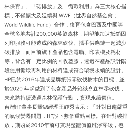
林保育」、「碳排放」及「循環利用」為三大核心指
標，不僅擴大及延續與 WWF（世界自然基金會；
World Wildlife Fund）合作，復育包含巴西及中國等
全球多地共計200,000英畝森林，期望能加速抵銷因
列印服務可能造成的森林砍伐、攜手供應鏈一起減少
碳排放，而目前旗下產品包含電腦、印表機及耗材
等，皆含有一定比例的回收塑膠，透過在產品設計階
段使用循環再利用的材料達成符合環境永續的設計。
HP已於2016年達成品牌紙張零砍伐樹木的目標，並
於2020 年起做到了包含產品外箱紙盒森林零砍伐，
未來將持續透過森林保護行動 ，實現永續價值。
台灣HP董事長暨總經理王靜秀表示：「針對日趨嚴重
的氣候變遷問題，HP設下數個重點目標。在針對碳排
放，期盼於2040年前可實現整體價值鏈淨零碳，包