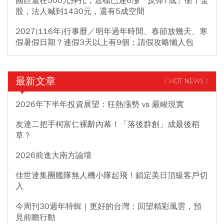
國巨還在500元掙扎，這檔已連6漲「反彈7成」衝千金
股，法人喊到1430元，還有5成空間
2027(116年)行事曆／明年過年時間、春節放幾天、寒
假暑假日期？連假3天以上有9個：請假攻略懶人包
最新文章
/ HOT NEWS /
2026年下半年投資展望：狂熱漲勢 vs 嚴峻現實
友達二把手柯富仁裸辭內幕！「落後群創」成最後稻
草？
2026前進大南方論壇
佳世達集團艦隊無人機小隊起飛！鎖定美日頂級客戶切
入
今周刊30週年特輯｜更好的台灣：回望精彩風雲，預
見前瞻行動