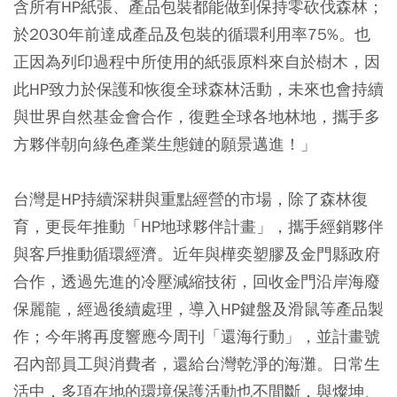
含所有HP紙張、產品包裝都能做到保持零砍伐森林；
於2030年前達成產品及包裝的循環利用率75%。也
正因為列印過程中所使用的紙張原料來自於樹木，因
此HP致力於保護和恢復全球森林活動，未來也會持續
與世界自然基金會合作，復甦全球各地林地，攜手多
方夥伴朝向綠色產業生態鏈的願景邁進！」
台灣是HP持續深耕與重點經營的市場，除了森林復
育，更長年推動「HP地球夥伴計畫」，攜手經銷夥伴
與客戶推動循環經濟。近年與樺奕塑膠及金門縣政府
合作，透過先進的冷壓減縮技術，回收金門沿岸海廢
保麗龍，經過後續處理，導入HP鍵盤及滑鼠等產品製
作；今年將再度響應今周刊「還海行動」，並計畫號
召內部員工與消費者，還給台灣乾淨的海灘。日常生
活中，多項在地的環境保護活動也不間斷，與燦坤、