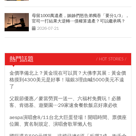
母留1000萬遺產，姊姊們怒告弟獨吞「要分1/3」，
官司一打結果大逆轉…債權算遺產？可以繼承嗎？
2026-07-21
熱門話題
/ HOT STORIES /
金價準備北上？黃金現在可以買？大佛李其展：黃金價
格摸到4300美元是好事！瑞銀3理由喊5000美元不遠
了
父親節優惠／麥當勞買一送一、六福村免費玩！必勝
客、肯德基、遊樂園…29家速食餐飲飯店好康必收
aespa演唱會8/11台北大巨蛋登場！開唱時間、票價座
位圖、實名制規定、演唱會歌單懶人包