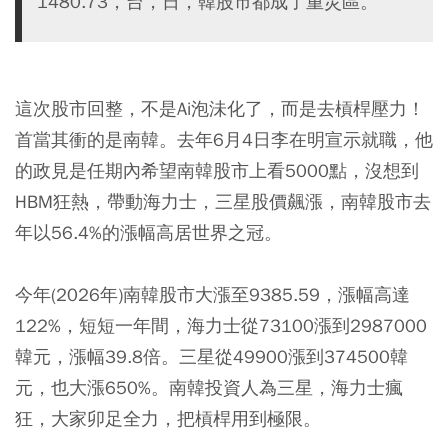
1480.73，台，日，韓股市都成了重災區。
這次股市回整，不是Ai泡沬化了，而是去槓桿壓力！
首當其衝的是南韓。去年6月4日李在明宣示就職，他
的政見是任期內希望南韓股市上看5000點，沒想到
HBM狂熱，帶動海力士，三星股價飆漲，南韓股市去
年以56.4%的漲幅高居世界之冠。
今年(2026年)南韓股市大漲至9385.59，漲幅高達
122%，短短一年間，海力士從73100漲到2987000
韓元，漲幅39.8倍。三星從49900漲到374500韓
元，也大漲650%。南韓投資人為三星，海力士瘋
狂，大家卯足全力，把槓桿用到極限。