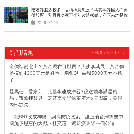
陪著韓股多殺多…去槓桿意思是？與其罵韓國人不會
做股票，別再押身家下半年改這樣做：守下來才是你
的錢
2026-07-24
熱門話題
/ HOT ARTICLES /
金價準備北上？黃金現在可以買？大佛李其展：黃金價
格摸到4300美元是好事！瑞銀3理由喊5000美元不遠
了
愛馬仕、香奈兒...兆基李建成涉吞7億送前妻滿屋精
品，遭羈押禁見！宏碁李文詳當董座才2天閃辭：發現
內部缺失
「把BNT吹成神藥、誤導防疫政策」誰上演台灣需要中
國施予恩惠的大戲？杜奕瑾：還防疫團隊一個公道