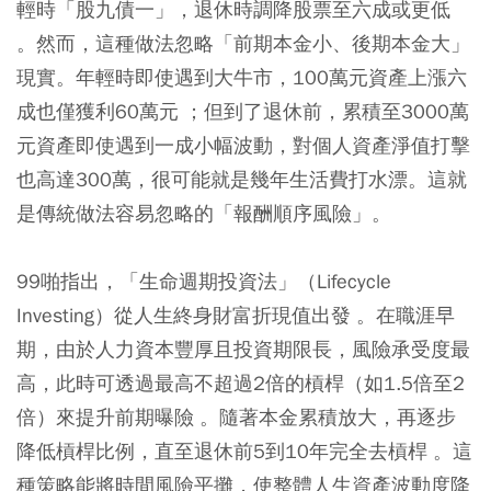
輕時「股九債一」，退休時調降股票至六成或更低
。然而，這種做法忽略「前期本金小、後期本金大」
現實。年輕時即使遇到大牛市，100萬元資產上漲六
成也僅獲利60萬元 ；但到了退休前，累積至3000萬
元資產即使遇到一成小幅波動，對個人資產淨值打擊
也高達300萬，很可能就是幾年生活費打水漂。這就
是傳統做法容易忽略的「報酬順序風險」。
99啪指出，「生命週期投資法」（Lifecycle
Investing）從人生終身財富折現值出發 。在職涯早
期，由於人力資本豐厚且投資期限長，風險承受度最
高，此時可透過最高不超過2倍的槓桿（如1.5倍至2
倍）來提升前期曝險 。隨著本金累積放大，再逐步
降低槓桿比例，直至退休前5到10年完全去槓桿 。這
種策略能將時間風險平攤，使整體人生資產波動度降