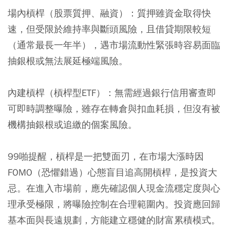
場內槓桿（股票質押、融資）
：質押雖資金取得快
速，但受限於維持率與斷頭風險，且借貸期限較短
（通常最長一年半），遇市場流動性緊張時容易面臨
抽銀根或無法展延極端風險。
內建槓桿（槓桿型ETF）
：無需經過銀行信用審查即
可即時調整曝險，雖存在轉倉與扣血耗損，但沒有被
機構抽銀根或追繳的個案風險。
99啪提醒，槓桿是一把雙面刃，在市場大漲時因
FOMO（恐懼錯過）心態盲目追高開槓桿，是投資大
忌。在進入市場前，應先確認個人現金流穩定度與心
理承受極限，將曝險控制在合理範圍內。投資應回歸
基本面與長遠規劃，方能建立穩健的財富累積模式。