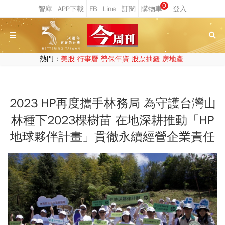
0
熱門：
美股
行事曆
勞保年資
股票抽籤
房地產
2023 HP再度攜手林務局 為守護台灣山
林種下2023棵樹苗 在地深耕推動「HP
地球夥伴計畫」貫徹永續經營企業責任