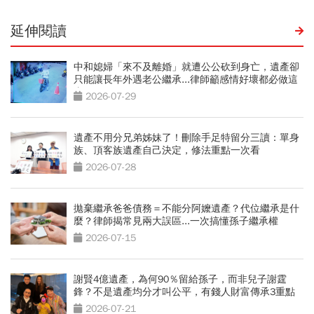
延伸閱讀
中和媳婦「來不及離婚」就遭公公砍到身亡，遺產卻
只能讓長年外遇老公繼承...律師籲感情好壞都必做這
事
2026-07-29
遺產不用分兄弟姊妹了！刪除手足特留分三讀：單身
族、頂客族遺產自己決定，修法重點一次看
2026-07-28
拋棄繼承爸爸債務＝不能分阿嬤遺產？代位繼承是什
麼？律師揭常見兩大誤區...一次搞懂孫子繼承權
2026-07-15
謝賢4億遺產，為何90％留給孫子，而非兒子謝霆
鋒？不是遺產均分才叫公平，有錢人財富傳承3重點
2026-07-21