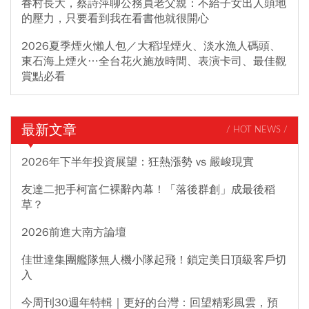
眷村長大，蔡詩萍聊公務員老父親：不給子女出人頭地
的壓力，只要看到我在看書他就很開心
2026夏季煙火懶人包／大稻埕煙火、淡水漁人碼頭、
東石海上煙火…全台花火施放時間、表演卡司、最佳觀
賞點必看
最新文章
/ HOT NEWS /
2026年下半年投資展望：狂熱漲勢 vs 嚴峻現實
友達二把手柯富仁裸辭內幕！「落後群創」成最後稻
草？
2026前進大南方論壇
佳世達集團艦隊無人機小隊起飛！鎖定美日頂級客戶切
入
今周刊30週年特輯｜更好的台灣：回望精彩風雲，預