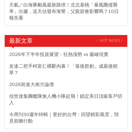
天氣／白海豚颱風最新路徑！北北基桃「暴風圈侵襲
率」出爐，這天估發布海警，父親節會影響嗎？10日
報先看
最新文章
/ HOT NEWS /
2026年下半年投資展望：狂熱漲勢 vs 嚴峻現實
友達二把手柯富仁裸辭內幕！「落後群創」成最後稻
草？
2026前進大南方論壇
佳世達集團艦隊無人機小隊起飛！鎖定美日頂級客戶切
入
今周刊30週年特輯｜更好的台灣：回望精彩風雲，預
見前瞻行動