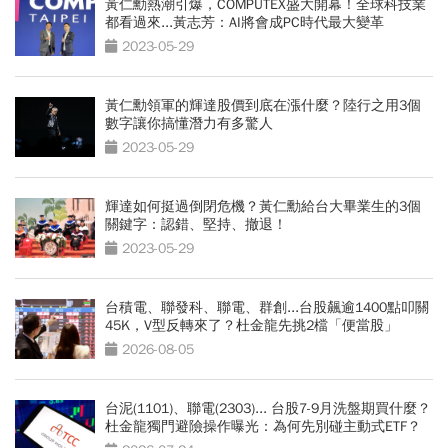
黃仁勳熱潮引爆，COMPUTEX盛大開幕！全球科技業
都看過來...黃志芳：AI將會成PC時代最大變革
2023-05-29
黃仁勳領軍的輝達股價到底在漲什麼？陸行之用3個
數字讓你搞懂潛力有多驚人
2023-05-29
輝達如何挺過倒閉危機？黃仁勳給台大畢業生的3個
關鍵字：認錯、堅持、撤退！
2023-05-29
台積電、聯發科、聯電、群創...台股飆逾1400點叩關
45K，V型反轉來了？杜金龍先挑2檔「便當股」
2026-08-05
台泥(1101)、聯電(2303)... 台股7-9月洗盤期買什麼？
杜金龍獨門避險操作曝光：為何先別碰主動式ETF？