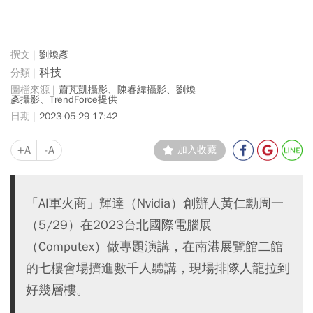
劉煥彥
科技
蕭芃凱攝影、陳睿緯攝影、劉煥
彥攝影、TrendForce提供
2023-05-29 17:42
+A
-A
加入收藏
「AI軍火商」輝達（Nvidia）創辦人黃仁勳周一
（5/29）在2023台北國際電腦展
（Computex）做專題演講，在南港展覽館二館
的七樓會場擠進數千人聽講，現場排隊人龍拉到
好幾層樓。