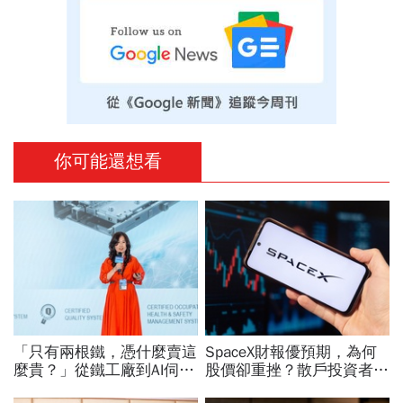
你可能還想看
「只有兩根鐵，憑什麼賣這
SpaceX財報優預期，為何
麼貴？」從鐵工廠到AI伺服
股價卻重挫？散戶投資者
器滑軌霸主，川湖靠四大護
「越跌越買」大舉抄底…限