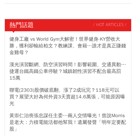
熱門話題
/ HOT ARTICLES /
健身工廠 vs World Gym大解密！世界健身-KY營收大
勝，獲利卻輸給柏文？教練課、會籍…誰才是真正賺錢
金雞母？
漢光演習斷網、防空演習時間！影響範圍、交通異動…
捷運台鐵高鐵公車停駛？城鎮韌性演習不配合最高罰
15萬
聯電(2303)股價破底翻、漲了2成玩完？118元可以
買？展望大好為何外資3天賣超14.6萬張，可能原因曝
光
黃崇仁治喪張忠謀任主委…兩人交情曝光！曾說Morris
是老大：力積電能活都他幫我！遺屬發聲「明年定要配
股」