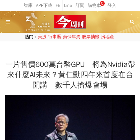
0
熱門：
美股
行事曆
勞保年資
股票抽籤
房地產
一片售價600萬台幣GPU 將為Nvidia帶
來什麼AI未來？黃仁勳四年來首度在台
開講 數千人擠爆會場