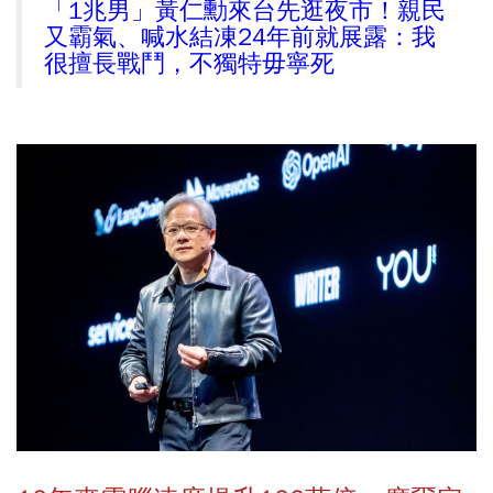
「1兆男」黃仁勳來台先逛夜市！親民
又霸氣、喊水結凍24年前就展露：我
很擅長戰鬥，不獨特毋寧死