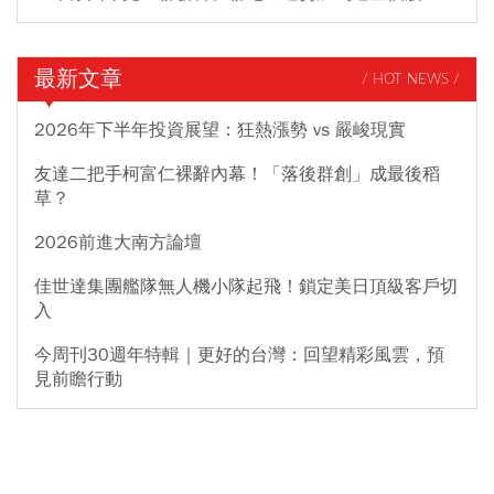
最新文章
/ HOT NEWS /
2026年下半年投資展望：狂熱漲勢 vs 嚴峻現實
友達二把手柯富仁裸辭內幕！「落後群創」成最後稻
草？
2026前進大南方論壇
佳世達集團艦隊無人機小隊起飛！鎖定美日頂級客戶切
入
今周刊30週年特輯｜更好的台灣：回望精彩風雲，預
見前瞻行動