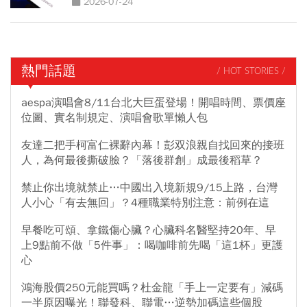
2026-07-24
熱門話題
/ HOT STORIES /
aespa演唱會8/11台北大巨蛋登場！開唱時間、票價座
位圖、實名制規定、演唱會歌單懶人包
友達二把手柯富仁裸辭內幕！彭双浪親自找回來的接班
人，為何最後撕破臉？「落後群創」成最後稻草？
禁止你出境就禁止…中國出入境新規9/15上路，台灣
人小心「有去無回」？4種職業特別注意：前例在這
早餐吃可頌、拿鐵傷心臟？心臟科名醫堅持20年、早
上9點前不做「5件事」：喝咖啡前先喝「這1杯」更護
心
鴻海股價250元能買嗎？杜金龍「手上一定要有」減碼
一半原因曝光！聯發科、聯電…逆勢加碼這些個股