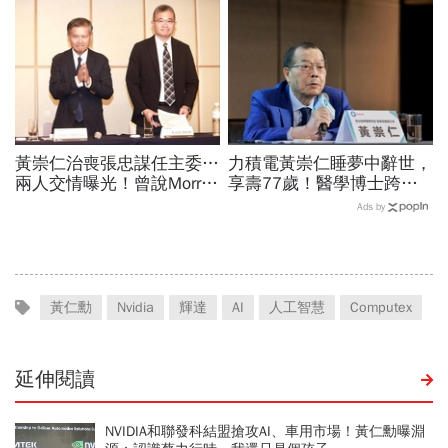
城河創造超高毛利率
售股將解禁，賣壓將湧現？
黃崇仁治喪張忠謀任主委…
力積電黃崇仁睡夢中辭世，
兩人交情曝光！曾說Morris
享壽77歲！醫學博士跨足
是老大：力積電能活都他幫
科技業、曾花8年還清千萬
Ads by
我！遺屬發聲「明年定要配
債務、搏「九命怪貓」稱號
股」
黃仁勳
Nvidia
輝達
AI
人工智慧
Computex
延伸閱讀
NVIDIA和聯發科結盟搶攻AI、車用市場！黃仁勳曝淵