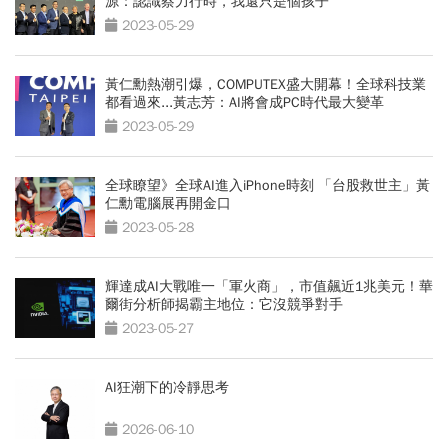
源：認識蔡力行時，我還只是個孩子
2023-05-29
黃仁勳熱潮引爆，COMPUTEX盛大開幕！全球科技業
都看過來...黃志芳：AI將會成PC時代最大變革
2023-05-29
全球瞭望》全球AI進入iPhone時刻 「台股救世主」黃
仁勳電腦展再開金口
2023-05-28
輝達成AI大戰唯一「軍火商」，市值飆近1兆美元！華
爾街分析師揭霸主地位：它沒競爭對手
2023-05-27
AI狂潮下的冷靜思考
2026-06-10