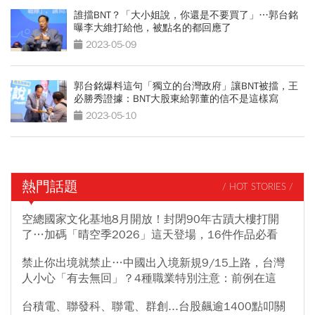
誰擋BNT？「大小姐說，你還是不要買了」…郭台銘
曝李大維打給他，被點名的都回應了
2023-05-09
郭台銘爆料這句「獨立的台灣政府」讓BNT被擋，王
必勝秀證據：BNT大股東給郭董的信不是這樣寫
2023-05-10
熱門話題
/ HOT STORIES /
空總國家文化基地8月開放！封閉90年古蹟大樓打開
了…加碼「晴空季2026」這天登場，16件作品必看
禁止你出境就禁止…中國出入境新規9/15上路，台灣
人小心「有去無回」？4種職業特別注意：前例在這
台積電、聯發科、聯電、群創...台股飆逾1400點叩關