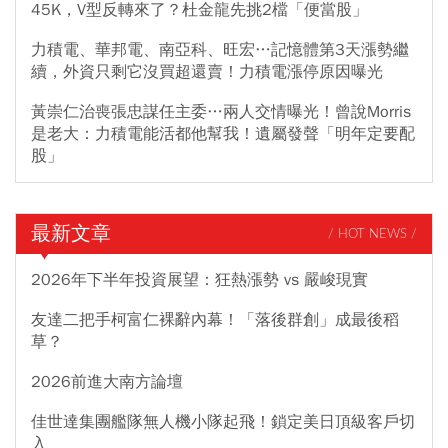
45K，V型反轉來了？杜金龍先挑2檔「便當股」
力積電、華邦電、南亞科、旺宏…記憶體第3天漲勢繼
續，外資只剩它沒買超還賣！力積電漲停原因曝光
黃崇仁治喪張忠謀任主委…兩人交情曝光！曾說Morris
是老大：力積電能活都他幫我！遺屬發聲「明年定要配
股」
最新文章
/ HOT NEWS /
2026年下半年投資展望：狂熱漲勢 vs 嚴峻現實
友達二把手柯富仁裸辭內幕！「落後群創」成最後稻
草？
2026前進大南方論壇
佳世達集團艦隊無人機小隊起飛！鎖定美日頂級客戶切
入