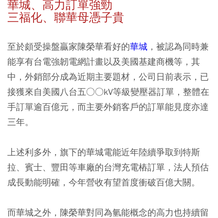
華城、高力訂單強勁
三福化、聯華母憑子貴
至於頗受操盤贏家陳榮華看好的
華城
，被認為同時兼
能享有台電強韌電網計畫以及美國基建商機等，其
中，外銷部分成為近期主要題材，公司日前表示，已
接獲來自美國八台五○○kV等級變壓器訂單，整體在
手訂單逾百億元，而主要外銷客戶的訂單能見度亦達
三年。
上述利多外，旗下的華城電能近年陸續爭取到特斯
拉、賓士、豐田等車廠的台灣充電樁訂單，法人預估
成長動能明確，今年營收有望首度衝破百億大關。
而華城之外，陳榮華對同為氫能概念的高力也持續留