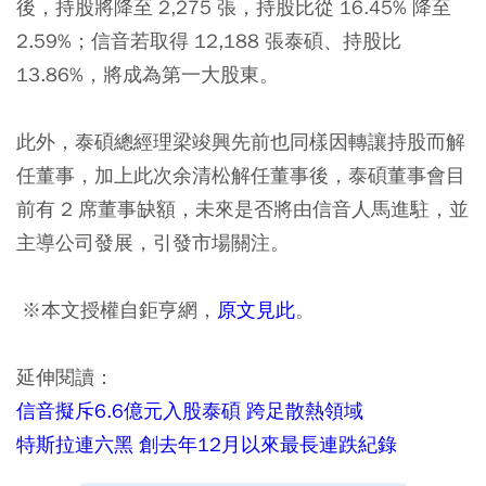
後，持股將降至 2,275 張，持股比從 16.45% 降至
2.59%；信音若取得 12,188 張泰碩、持股比
13.86%，將成為第一大股東。
此外，泰碩總經理梁竣興先前也同樣因轉讓持股而解
任董事，加上此次余清松解任董事後，泰碩董事會目
前有 2 席董事缺額，未來是否將由信音人馬進駐，並
主導公司發展，引發市場關注。
※本文授權自鉅亨網，
原文見此
。
延伸閱讀：
信音擬斥6.6億元入股泰碩 跨足散熱領域
特斯拉連六黑 創去年12月以來最長連跌紀錄