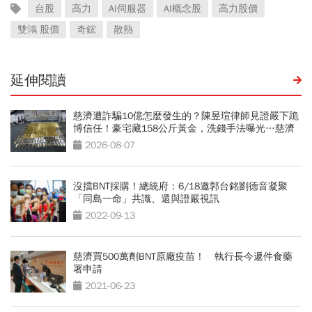
台股
高力
AI伺服器
AI概念股
高力股價
雙鴻 股價
奇鋐
散熱
延伸閱讀
慈濟遭詐騙10億怎麼發生的？陳昱瑄律師見證嚴下跪
博信任！豪宅藏158公斤黃金，洗錢手法曝光…慈濟
回應了
2026-08-07
沒擋BNT採購！總統府：6/18邀郭台銘劉德音凝聚
「同島一命」共識、還與證嚴視訊
2022-09-13
慈濟買500萬劑BNT原廠疫苗！ 執行長今遞件食藥
署申請
2021-06-23