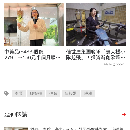
「落後群創」成最後稻草？
城河創造超高毛利率
中美晶(5483)股價
佳世達集團艦隊「無人機小
279.5→150元半個月腰
隊起飛」！投資新創擎壤、
斬，徐秀蘭端出Q2好成
翔隆，總座親督軍養大精
Ads by
績、罕見抱屈自家股票：真
兵：鎖定美日頂級客戶切入
的被低估了
泰碩
經營權
信音
連接器
股權
延伸閱讀
雙鴻、奇鋐、高力…AI伺服器帶動散熱題材，這檔飆