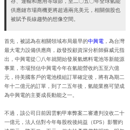
存、運輸和應用等環節，至二○五○年全球氫能
供應鏈市場商機更將超過兩兆美元，相關個股也
被賦予長線趨勢的想像空間。
首先，被認為在相關領域布局最早的
中興電
，為台灣
最大電力設備供應商，啟發投顧資深分析師蘇威元指
出，中興電從○八年就開始發展氫燃料電池等新能源
事業，市場預估中興電今年在氫能營收約五至六億
元，待美國客戶的電池模組訂單確定後，將有為期二
年十二億元的訂單，到了二五年後，氫能業務可望成
為中興電的主要成長動能之一。
不過，該公司日前因雲豹甲車弊案二審遭判沒收二十
一億元，法人估對今年每股稅後純益（EPS）影響約