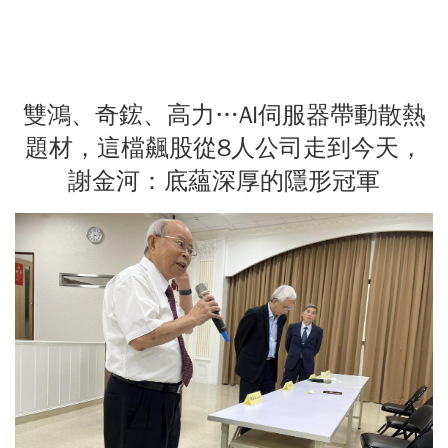
雙鴻、奇鋐、高力…AI伺服器帶動散熱
題材，這檔飆股從8人公司走到今天，
謝金河：底蘊深厚的隱形冠軍