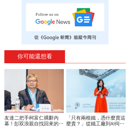
你可能還想看
友達二把手柯富仁裸辭內
「只有兩根鐵，憑什麼賣這
幕！彭双浪親自找回來的接
麼貴？」從鐵工廠到AI伺服
班人，為何最後撕破臉？
器滑軌霸主，川湖靠四大護