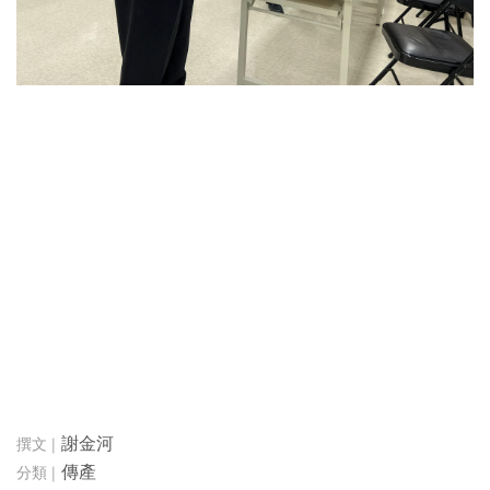
謝金河
傳產