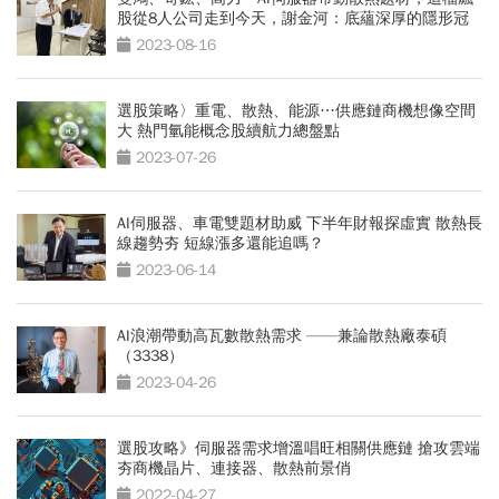
股從8人公司走到今天，謝金河：底蘊深厚的隱形冠
軍
2023-08-16
選股策略〉重電、散熱、能源…供應鏈商機想像空間
大 熱門氫能概念股續航力總盤點
2023-07-26
AI伺服器、車電雙題材助威 下半年財報探虛實 散熱長
線趨勢夯 短線漲多還能追嗎？
2023-06-14
AI浪潮帶動高瓦數散熱需求 ——兼論散熱廠泰碩
（3338）
2023-04-26
選股攻略》伺服器需求增溫唱旺相關供應鏈 搶攻雲端
夯商機晶片、連接器、散熱前景俏
2022-04-27