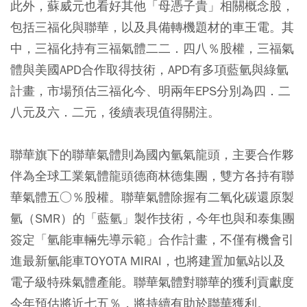
此外，蘇威元也看好其他「母憑子貴」相關概念股，
包括三福化與聯華，以及具備轉機題材的車王電。其
中，三福化持有三福氣體二二．四八％股權，三福氣
體與美國APD合作取得技術，APD有多項藍氫與綠氫
計畫，市場預估三福化今、明兩年EPS分別為四．二
八元及六．二元，後續表現值得關注。
聯華旗下的聯華氣體則為國內氫氣龍頭，主要合作夥
伴為全球工業氣體龍頭德商林德集團，雙方各持有聯
華氣體五○％股權。聯華氣體除握有二氧化碳還原製
氫（SMR）的「藍氫」製作技術，今年也與和泰集團
簽定「氫能車輛先導示範」合作計畫，不僅有機會引
進最新氫能車TOYOTA MIRAI，也將建置加氫站以及
電子級特殊氣體產能。聯華氣體對聯華的獲利貢獻度
今年預估將近七五％，將持續有助於聯華獲利。