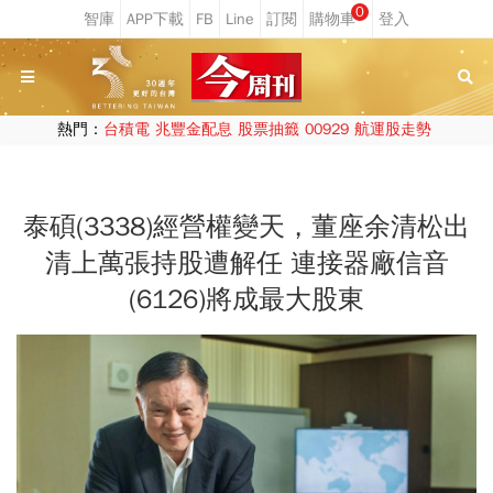
0
熱門：
台積電
兆豐金配息
股票抽籤
00929
航運股走勢
泰碩(3338)經營權變天，董座余清松出
清上萬張持股遭解任 連接器廠信音
(6126)將成最大股東