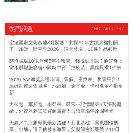
熱門話題
/ HOT ARTICLES /
空總國家文化基地8月開放！封閉90年古蹟大樓打開
了…加碼「晴空季2026」這天登場，16件作品必看
慈濟被騙10億為何5年不報警、錢找到才認？他好奇：
當年財報怎麼編…陳時中背「擋疫苗」黑鍋只求1件事
2026 AAA頒獎典禮時間、票價、座位表、售票平台！
高雄世運迎張員瑛、池昌旭、金宣虎…卡司名單不斷更
新
力積電、華邦電、南亞科、旺宏…記憶體第3天漲勢繼
續，外資只剩它沒買超還賣！力積電漲停原因曝光
天氣／白海豚颱風最新路徑！北北基桃「暴風圈侵襲
率」出爐，這天估發布海警，父親節會影響嗎？10日