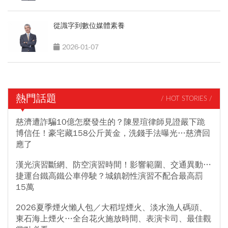
從識字到數位媒體素養
2026-01-07
熱門話題
/ HOT STORIES /
慈濟遭詐騙10億怎麼發生的？陳昱瑄律師見證嚴下跪
博信任！豪宅藏158公斤黃金，洗錢手法曝光…慈濟回
應了
漢光演習斷網、防空演習時間！影響範圍、交通異動…
捷運台鐵高鐵公車停駛？城鎮韌性演習不配合最高罰
15萬
2026夏季煙火懶人包／大稻埕煙火、淡水漁人碼頭、
東石海上煙火…全台花火施放時間、表演卡司、最佳觀