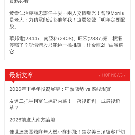
賞點必看
黃崇仁治喪張忠謀任主委…兩人交情曝光！曾說Morris
是老大：力積電能活都他幫我！遺屬發聲「明年定要配
股」
華邦電(2344)、南亞科(2408)、旺宏(2337)第二根漲
停穩了？記憶體股只能挑一檔挑誰，杜金龍2理由喊選
它
最新文章
/ HOT NEWS /
2026年下半年投資展望：狂熱漲勢 vs 嚴峻現實
友達二把手柯富仁裸辭內幕！「落後群創」成最後稻
草？
2026前進大南方論壇
佳世達集團艦隊無人機小隊起飛！鎖定美日頂級客戶切