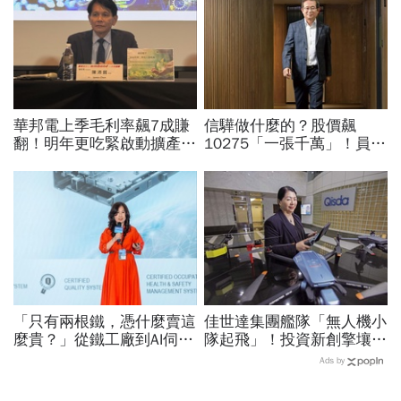
華邦電上季毛利率飆7成賺
信驊做什麼的？股價飆
翻！明年更吃緊啟動擴產、
10275「一張千萬」！員工
資本支出估衝千億：黃仁勳
年薪平均540萬…中年失業
若想到，早入主記憶體廠
工程師如何孵出「萬金股」
「只有兩根鐵，憑什麼賣這
佳世達集團艦隊「無人機小
麼貴？」從鐵工廠到AI伺服
隊起飛」！投資新創擎壤、
器滑軌霸主，川湖靠四大護
翔隆，總座親督軍養大精
Ads by
城河創造超高毛利率
兵：鎖定美日頂級客戶切入