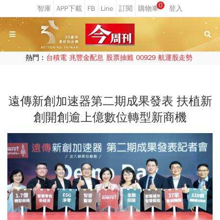
0
熱門：
台積電
兆豐金配息
股票抽籤
00929
航運股走勢
遠傳新創加速器第二期成果發表 扶植新
創開創逾上億數位轉型新商機