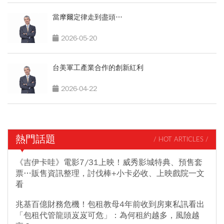
當摩爾定律走到盡頭…
2026-05-20
台美軍工產業合作的創新紅利
2026-04-22
熱門話題
/ HOT ARTICLES /
《吉伊卡哇》電影7/31上映！威秀影城特典、預售套
票…販售資訊整理，討伐棒+小卡必收、上映戲院一文
看
兆基百億財務危機！包租教母4年前收到房東私訊看出
「包租代管龍頭岌岌可危」：為何租約越多，風險越