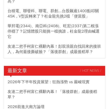
高？
台積電、聯發科、聯電、群創...台股飆逾1400點叩關
45K，V型反轉來了？杜金龍先挑2檔「便當股」
華邦電(2344)、南亞科(2408)、旺宏(2337)第二根漲
停穩了？記憶體股只能挑一檔挑誰，杜金龍2理由喊選
它
友達二把手柯富仁裸辭內幕！彭双浪親自找回來的接班
人，為何最後撕破臉？「落後群創」成最後稻草？
最新文章
/ HOT NEWS /
2026年下半年投資展望：狂熱漲勢 vs 嚴峻現實
友達二把手柯富仁裸辭內幕！「落後群創」成最後稻
草？
2026前進大南方論壇