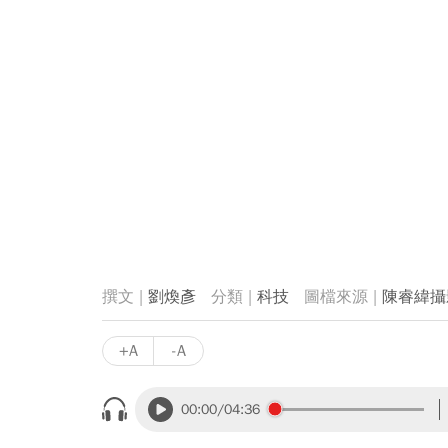
劉煥彥
科技
陳睿緯攝
+A
-A
00:00
/04:36