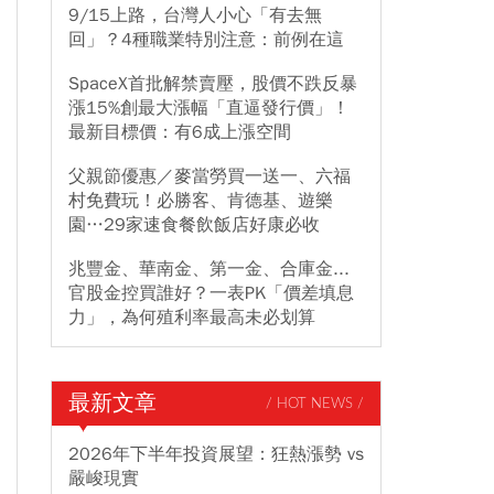
9/15上路，台灣人小心「有去無
回」？4種職業特別注意：前例在這
SpaceX首批解禁賣壓，股價不跌反暴
漲15%創最大漲幅「直逼發行價」！
最新目標價：有6成上漲空間
父親節優惠／麥當勞買一送一、六福
村免費玩！必勝客、肯德基、遊樂
園…29家速食餐飲飯店好康必收
兆豐金、華南金、第一金、合庫金...
官股金控買誰好？一表PK「價差填息
力」，為何殖利率最高未必划算
最新文章
/ HOT NEWS /
2026年下半年投資展望：狂熱漲勢 vs
嚴峻現實