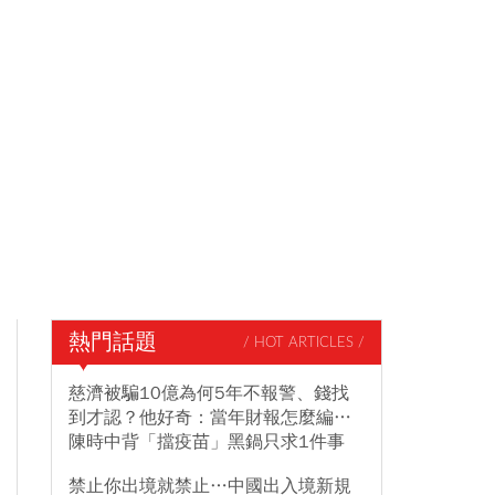
熱門話題
/ HOT ARTICLES /
慈濟被騙10億為何5年不報警、錢找
到才認？他好奇：當年財報怎麼編…
陳時中背「擋疫苗」黑鍋只求1件事
禁止你出境就禁止…中國出入境新規