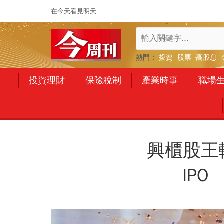
在今天看見明天
熱門：
投資
股票
高股息
投資理財
保險稅制
產業時事
職場
興櫃股王
IP