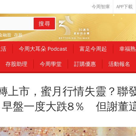
搜尋
金融股
存股
生活
今周大耳朵 Podcast
富足今周起
幸福熟
存股助理
今周學堂
訂購優惠
活動報名
轉上市，蜜月行情失靈？聯
O 早盤一度大跌8％ 但謝董