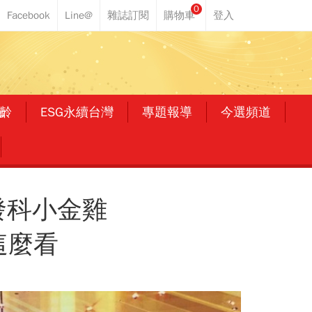
0
齡
ESG永續台灣
專題報導
今選頻道
發科小金雞
這麼看