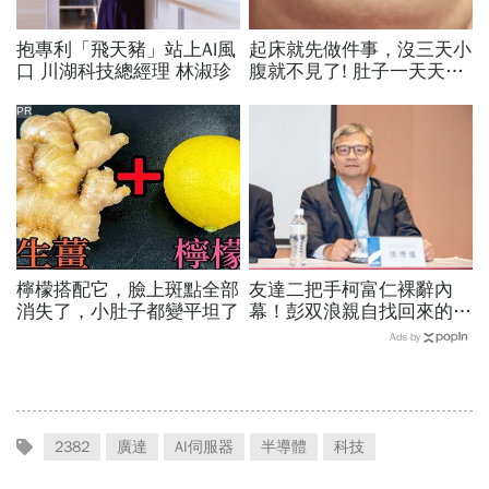
抱專利「飛天豬」站上AI風
起床就先做件事，沒三天小
口 川湖科技總經理 林淑珍
腹就不見了! 肚子一天天變
小！
PR
檸檬搭配它，臉上斑點全部
友達二把手柯富仁裸辭內
消失了，小肚子都變平坦了
幕！彭双浪親自找回來的接
班人，為何最後撕破臉？
Ads by
「落後群創」成最後稻草？
2382
廣達
AI伺服器
半導體
科技