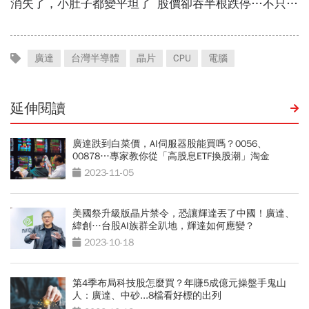
廣達
台灣半導體
晶片
CPU
電腦
延伸閱讀
廣達跌到白菜價，AI伺服器股能買嗎？0056、
00878…專家教你從「高股息ETF換股潮」淘金
2023-11-05
美國祭升級版晶片禁令，恐讓輝達丟了中國！廣達、
緯創…台股AI族群全趴地，輝達如何應變？
2023-10-18
第4季布局科技股怎麼買？年賺5成億元操盤手鬼山
人：廣達、中砂...8檔看好標的出列