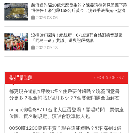
慈濟遭詐騙10億怎麼發生的？陳昱瑄律師見證嚴下跪
博信任！豪宅藏158公斤黃金，洗錢手法曝光…慈濟
回應了
2026-08-06
沒擋BNT採購！總統府：6/18邀郭台銘劉德音凝聚
「同島一命」共識、還與證嚴視訊
2022-09-13
熱門話題
/ HOT STORIES /
都更現在還能1坪換1坪？住戶要付錢嗎？晚簽同意書
分更多？租金補貼1個月多少？7個關鍵問題全面解答
aespa演唱會8/11台北大巨蛋登場！開唱時間、票價座
位圖、實名制規定、演唱會歌單懶人包
0050賺1200萬還不賣？現在還能買嗎？郭哲榮砸1億