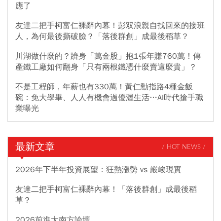
應了
友達二把手柯富仁裸辭內幕！彭双浪親自找回來的接班
人，為何最後撕破臉？「落後群創」成最後稻草？
川湖做什麼的？躋身「萬金股」抱1張年賺760萬！傳
產鐵工廠如何翻身「只有兩根鐵憑什麼賣這麼貴」？
不是工程師，年薪也有330萬！黃仁勳指路4種金飯
碗：免大學畢、人人有機會過優渥生活…AI時代搶手職
業曝光
最新文章
/ HOT NEWS /
2026年下半年投資展望：狂熱漲勢 vs 嚴峻現實
友達二把手柯富仁裸辭內幕！「落後群創」成最後稻
草？
2026前進大南方論壇