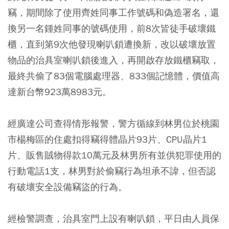
竊，期間除了使用齊姓同事工作號碼和偽造署名，還
換另一名鍾姓同事的號碼使用，前8次皆徒手破壞鐵
櫃，直到第9次他發現喇叭鎖遭換新，改以破壞放置
物品的治具室喇叭鎖後進入，再開啟存放鐵櫃竊取，
最終共偷了83個電腦處理器、833個記憶體，價值高
達新台幣923萬8983元。
經廣達公司查得情形報警，警方循線到林男位於桃園
市楊梅區的住處扣得竊得體晶片93片、CPU晶片1
片、販售賊物得款10萬元及林男所有並供犯罪使用的
行動電話1支，林男對於偷竊行為坦承不諱，但否認
有破壞安全設備竊盜的行為。
經檢警調查，治具室門上設有喇叭鎖，平日由人員保