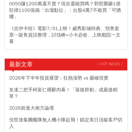
0050賺1200萬還不賣？現在還能買嗎？郭哲榮砸1億
狂掃1100張揭「出場點位」：台股4萬7不敢買「可憐
哪」
《吉伊卡哇》電影7/31上映！威秀影城特典、預售套
票…販售資訊整理，討伐棒+小卡必收、上映戲院一文
看
最新文章
/ HOT NEWS /
2026年下半年投資展望：狂熱漲勢 vs 嚴峻現實
友達二把手柯富仁裸辭內幕！「落後群創」成最後稻
草？
2026前進大南方論壇
佳世達集團艦隊無人機小隊起飛！鎖定美日頂級客戶切
入