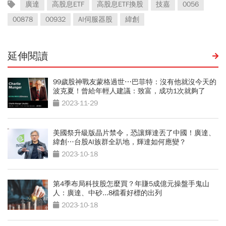
廣達
高股息ETF
高股息ETF換股
技嘉
0056
00878
00932
AI伺服器股
緯創
延伸閱讀
99歲股神戰友蒙格過世⋯巴菲特：沒有他就沒今天的
波克夏！曾給年輕人建議：致富，成功1次就夠了
2023-11-29
美國祭升級版晶片禁令，恐讓輝達丟了中國！廣達、
緯創…台股AI族群全趴地，輝達如何應變？
2023-10-18
第4季布局科技股怎麼買？年賺5成億元操盤手鬼山
人：廣達、中砂...8檔看好標的出列
2023-10-18