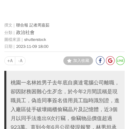
聯合報 記者周嘉茹
政治社會
shutterstock
2023-11-09 18:00
+A
-A
加入收藏
桃園一名林姓男子去年底自廣達電腦公司離職，
卻因財務困難心生歹念，於今年2月間謊稱是現
職員工，偽造同事簽名借用員工臨時識別證，進
入廠區徒手破壞鐵櫃偷竊晶片及記憶體，近3個
月以同手法進出9次行竊，偷竊物品價值超過
923萬。直到今年6月公司發現報警，林男坦承