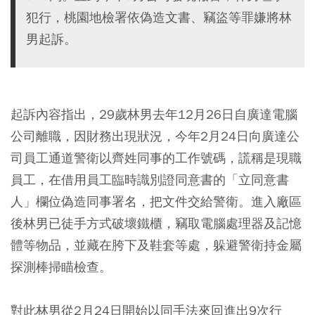
犯行，桃園地檢署依偽造文書、竊盜等罪嫌將林
男起訴。
起訴內容指出，29歲林男去年12月26日自廣達電腦
公司離職，因財務出現狀況，今年2月24日向廣達公
司員工通道警衛以齊姓同事的工作號碼，謊稱是現職
員工，在借用員工臨時識別證同意書的「立同意書
人」欄位偽造同事署名，把文件交給警衛。進入廠區
後林男已徒手方式破壞鐵櫃，竊取電腦處理器及記憶
體等物品，並藏在胯下及鞋套等處，躲避警衛持金屬
探測棒掃瞄檢查。
對此林男從2月24日開始以同手法來回進出9次行