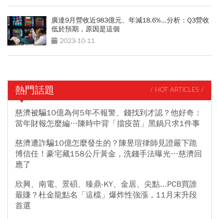
廣達9月營收近983億元、年減18.6%...分析：Q3營收
低於預期，原因是這個
2023-10-11
熱門話題
/ HOT ARTICLES /
慈濟被騙10億為何5年不報警、錢找到才認？他好奇：
當年財報怎麼編…陳時中背「擋疫苗」黑鍋只求1件事
慈濟遭詐騙10億怎麼發生的？陳昱瑄律師見證嚴下跪
博信任！豪宅藏158公斤黃金，洗錢手法曝光…慈濟回
應了
欣興、南電、景碩、臻鼎-KY、金居、尖點...PCB買誰
最賺？杜金龍點名「這檔」爆炸性強漲，11月末升段
首選