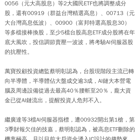
0056（元大高股息）等2大國民ETF也將調整成分
股，還有00919（群益台灣精選高息）、00713（元
大台灣高息低波）、00900（富邦特選高股息30）
等多檔接棒換股，至少5檔台股高息ETF成分股將在年
底大風吹，投信調節賣壓一波波，將考驗AI伺服器股
的抗壓性。
萬寶投顧投資總監蔡明彰認為，
台股現階段主流已轉
向半導體，半導體佔大盤成交逾3成，AI鏈大本營電
腦及周邊設備從過去最高40％腰斬至20％，龐大資
金已從AI鏈流出
，提醒投資人危邦不入。
繼廣達等3檔AI伺服器指標，遭00932開出第1槍，第
3季財報欠佳的技嘉，蔡明彰認為，被高息ETF刪除的
機率極高，
且以目前大戶資金湧入IC設計的趨勢來