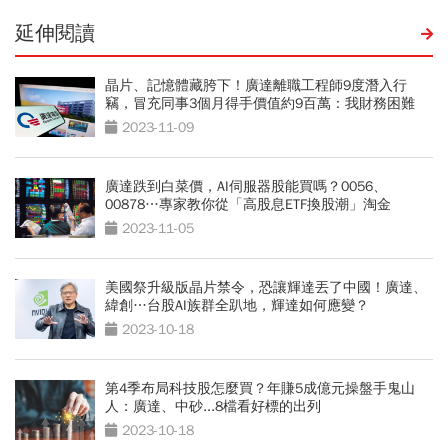
延伸閱讀
晶片、記憶體藏胯下！廣達離職工程師9度潛入行
竊，冒充同事3個月得手價值約9百萬：我財務困難
2023-11-09
廣達跌到白菜價，AI伺服器股能買嗎？0056、
00878…專家教你從「高股息ETF換股潮」淘金
2023-11-05
美國祭升級版晶片禁令，恐讓輝達丟了中國！廣達、
緯創…台股AI族群全趴地，輝達如何應變？
2023-10-18
第4季布局科技股怎麼買？年賺5成億元操盤手鬼山
人：廣達、中砂...8檔看好標的出列
2023-10-18