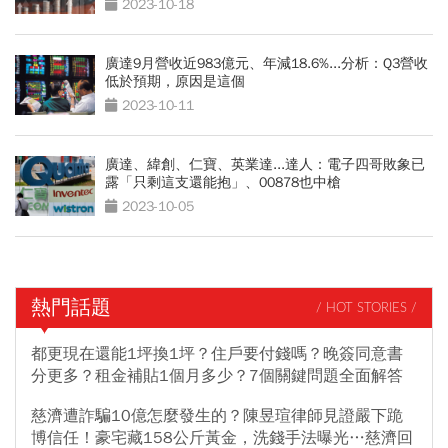
2023-10-18
廣達9月營收近983億元、年減18.6%...分析：Q3營收
低於預期，原因是這個
2023-10-11
廣達、緯創、仁寶、英業達...達人：電子四哥敗象已
露「只剩這支還能抱」、00878也中槍
2023-10-05
熱門話題
/ HOT STORIES /
都更現在還能1坪換1坪？住戶要付錢嗎？晚簽同意書
分更多？租金補貼1個月多少？7個關鍵問題全面解答
慈濟遭詐騙10億怎麼發生的？陳昱瑄律師見證嚴下跪
博信任！豪宅藏158公斤黃金，洗錢手法曝光…慈濟回