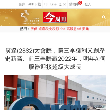
0
熱門：
房價
遺產稅免稅額
fed
高股息etf
美元
廣達(2382)太會賺，第三季獲利又創歷
史新高、前三季賺贏2022年，明年AI伺
服器迎接超級大成長