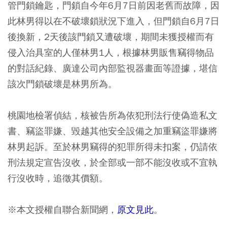
管門鎖鑰匙，門鎖自今年6月7日前因老舊而故障，因
此林男得以在不破壞鎖狀況下進入，但門鎖自6月7日
後換新，2天後該門鎖又遭破壞，期間未獲授權而有
侵入治具室的人僅林男1人，根據林男販售竊得物品
的對話紀錄、廣達公司內部監視器畫面等證據，堪信
該次門鎖破壞是林男所為。
桃園地檢署偵結，核被告所為依犯刑法行使偽造私文
書、竊盜罪嫌、毀越其他安全設備之加重竊盜罪嫌將
林男起訴。至於林男竊得的犯罪所得未扣案，仍請依
刑法規定宣告沒收，於全部或一部不能沒收或不宜執
行沒收時，追徵其價額。
※本文授權自聯合新聞網，
原文見此
。