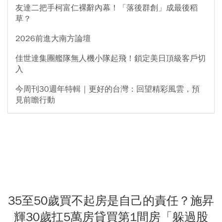
友達二把手柯富仁裸辭內幕！「落後群創」成最後稻
草？
2026前進大南方論壇
佳世達集團艦隊無人機小隊起飛！鎖定美日頂級客戶切
入
今周刊30週年特輯｜更好的台灣：回望精彩風雲，預
見前瞻行動
35至50歲買不起房是自己的責任？施昇
輝30歲扛5萬房貸買第1間房「躲過股