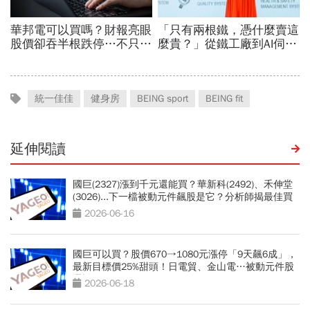
統一佳佳
健身房
BEING sport
BEING fit
延伸閱讀
國巨(2327)漲到千元還能買？華新科(2492)、禾伸堂
(3026)...下一檔被動元件飆股是它？分析師揭最佳買
點
2026-06-16
國巨可以買？股價670→1080元漲停「9天飆6成」，
最新目標價25%甜頭！日電貿、金山電…被動元件股
選誰好
2026-06-18