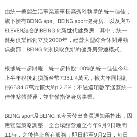
由統一美麗生活事業董事長高秀玲執掌的統一佳佳，
旗下擁有BEING spa、BEING sport健身房、以及與7-
ELEVEN結合的BEING fit新世代健身房；其中，統一
健身俱樂部創立於2000年，經營大型綜合休閒運動
俱樂部；BEING fit則採取免綁約健身房營運模式。
根據統一超財報，統一超持股100%的統一佳佳今年
上半年稅後虧損新台幣7351.4萬元，較去年同期虧
損6534.5萬元擴大約12.5%；不過這項數字涵蓋統一
佳佳整體營運，並非僅指健身房事業。
BEING sport及BEING fit今天發出會員通知函指出，因
應營運策略調整，全台場館營運至今年9月2日晚間
11時，之後停止所有服務；即日起至9月2日，每日