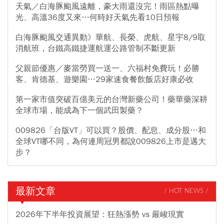
天氣／白海豚颱風遠離，豪大雨還沒完！雨區熱點曝
光、高溫36度又來…何時好天氣先看10日預報
白海豚颱風交通異動》華航、長榮、虎航、星宇8/9取
消航班，台鐵高鐵捷運航運公路管制不斷更新
父親節優惠／麥當勞買一送一、六福村免費玩！必勝
客、肯德基、遊樂園…29家速食餐飲飯店好康必收
第一家市值突破百億美元的台灣新藥公司！藥華藥深耕
全球市場，能成為下一個武田製藥？
009826「台版VT」可以買？股價、配息、成分股…和
全球VT哪不同，為何連周冠男都說009826上市是邁大
步？
最新文章
/ HOT NEWS /
2026年下半年投資展望：狂熱漲勢 vs 嚴峻現實