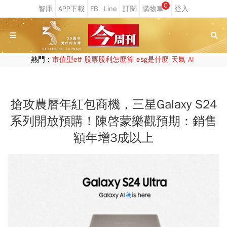
0
熱門：
市值型etf
股票股利怎麼算
esg是什麼
天氣
AI
搶攻農曆年紅包商機，三星Galaxy S24
系列開放預購！陳啓蒙樂觀預期：銷售
額年增3成以上