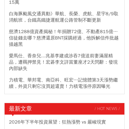
15萬
白海豚颱風交通異動》華航、長榮、虎航、星宇8/9取
消航班，台鐵高鐵捷運航運公路管制不斷更新
慈濟1288億資產揭秘！年捐贈72億、不動產815億…
信徒錢去哪？慈濟還原BNT採購經過，他拆解信件批越
描越黑
愛馬仕、香奈兒...兆基李建成涉吞7億送前妻滿屋精
品，遭羈押禁見！宏碁李文詳當董座才2天閃辭：發現
內部缺失
力積電、華邦電、南亞科、旺宏…記憶體第3天漲勢繼
續，外資只剩它沒買超還賣！力積電漲停原因曝光
最新文章
/ HOT NEWS /
2026年下半年投資展望：狂熱漲勢 vs 嚴峻現實