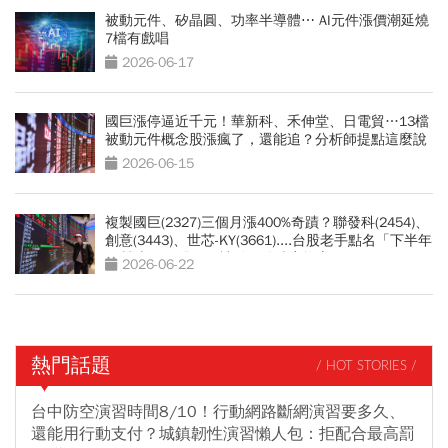
被動元件、矽晶圓、功率半導體⋯ AI元件漲價潮延燒
7檔有戲唱
2026-06-17
國巨漲停逼近千元！華新科、禾伸堂、日電貿…13檔
被動元件概念股漲瘋了，還能追？分析師提點這麼說
2026-06-15
複製國巨(2327)三個月漲400%奇蹟？聯發科(2454)、
創意(3443)、世芯-KY(3661)....台股老手點名「下半年
17檔大黑馬股」：被動元件噴完換它
2026-06-22
熱門話題
/ HOT STORIES /
台中防空演習時間8/10！行動網路斷網演習要多久、
還能用行動支付？城鎮韌性演習懶人包：拒配合最高罰