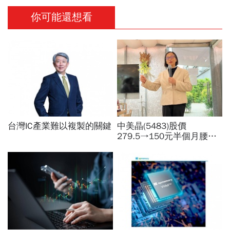
你可能還想看
台灣IC產業難以複製的關鍵
中美晶(5483)股價
279.5→150元半個月腰
斬，徐秀蘭端出Q2好成
績、罕見抱屈自家股票：真
的被低估了