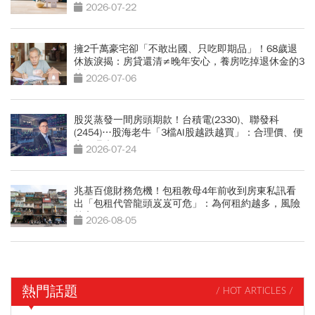
決定
2026-07-22
擁2千萬豪宅卻「不敢出國、只吃即期品」！68歲退
休族淚揭：房貸還清≠晚年安心，養房吃掉退休金的3
大誤算
2026-07-06
股災蒸發一間房頭期款！台積電(2330)、聯發科
(2454)…股海老牛「3檔AI股越跌越買」：合理價、便
宜價曝光
2026-07-24
兆基百億財務危機！包租教母4年前收到房東私訊看
出「包租代管龍頭岌岌可危」：為何租約越多，風險
越高？
2026-08-05
熱門話題
/ HOT ARTICLES /