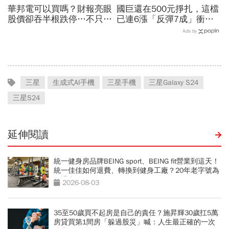
華邦電可以買嗎？財報亮眼
國巨還在500元掙扎，這檔
股價卻吞半根跌停…不只外
已連6漲「反彈7成」衝千
資終結連3買改賣超1.8萬
金股，法人喊到1430元，
Ads by
張利空，要抱要殺全看2重
還有5成空間
點
三星
生成式AI手機
三星手機
三星Galaxy S24
三星S24
延伸閱讀
統一健身房品牌BEING sport、BEING fit營業到這天！
統一佳佳如何退費、轉換到健身工廠？20年老字號為
何退出
2026-08-03
35至50歲買不起房是自己的責任？施昇輝30歲扛5萬
房貸買第1間房「躲過股災」喊：人生最正確的一次