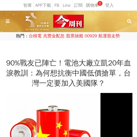
0
熱門：
台積電
兆豐金配息
股票抽籤
00929
航運股走勢
90%戰友已陣亡！電池大廠立凱20年血
淚教訓：為何想抗衡中國低價搶單，台
灣一定要加入美國隊？