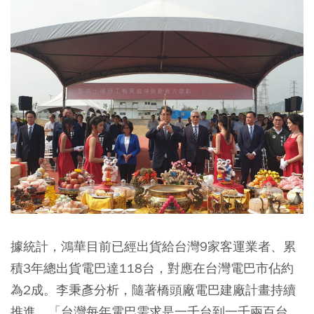
據統計，鴻華目前已經出貨給台灣9家客運業者、累
積3年總出貨電巴達118台，對應在台灣電巴市佔約
為2成。李秉彥分析，隨著橋頭廠電巴建廠計畫持續
推進，「台灣每年電巴需求是一千台到一千兩百台，