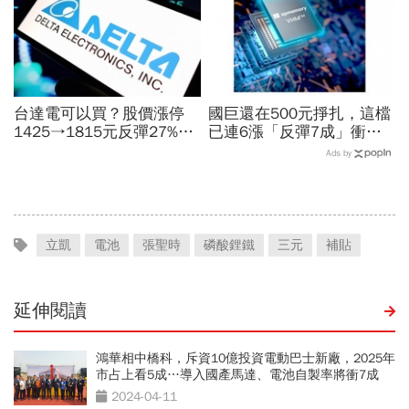
台達電可以買？股價漲停
國巨還在500元掙扎，這檔
1425→1815元反彈27%！
已連6漲「反彈7成」衝千
不只營收可期還有啥利多？
金股，法人喊到1430元，
Ads by
目標價、散熱王牌神秘面紗
還有5成空間
曝光
立凱
電池
張聖時
磷酸鋰鐵
三元
補貼
延伸閱讀
鴻華相中橋科，斥資10億投資電動巴士新廠，2025年
市占上看5成…導入國產馬達、電池自製率將衝7成
2024-04-11