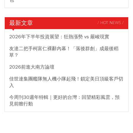
最新文章
/ HOT NEWS /
2026年下半年投資展望：狂熱漲勢 vs 嚴峻現實
友達二把手柯富仁裸辭內幕！「落後群創」成最後稻
草？
2026前進大南方論壇
佳世達集團艦隊無人機小隊起飛！鎖定美日頂級客戶切
入
今周刊30週年特輯｜更好的台灣：回望精彩風雲，預
見前瞻行動