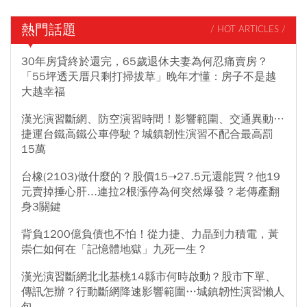
熱門話題
/ HOT ARTICLES /
30年房貸終於還完，65歲退休夫妻為何忍痛賣房？
「55坪透天厝只剩打掃拔草」晚年才懂：房子不是越
大越幸福
漢光演習斷網、防空演習時間！影響範圍、交通異動…
捷運台鐵高鐵公車停駛？城鎮韌性演習不配合最高罰
15萬
台橡(2103)做什麼的？股價15➝27.5元還能買？他19
元賣掉捶心肝...連拉2根漲停為何突然爆發？老傳產翻
身3關鍵
背負1200億負債也不怕！從力捷、力晶到力積電，黃
崇仁如何在「記憶體地獄」九死一生？
漢光演習斷網北北基桃14縣市何時啟動？股市下單、
傳訊怎辦？行動斷網降速影響範圍…城鎮韌性演習懶人
包