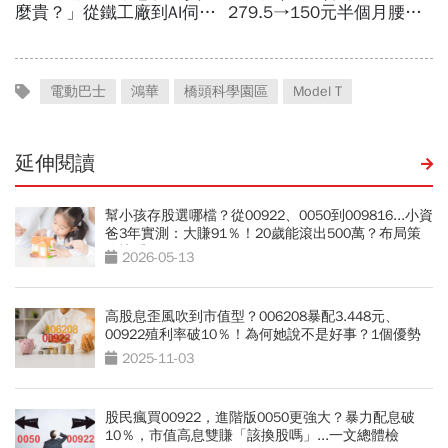
電動巴士
鴻華
橋頭科學園區
Model T
延伸閱讀
幫小孩存股選哪檔？從00922、0050到009816...小資
爸3年實測：大賺91％！20歲能滾出500萬？布局策
略快看
2026-05-13
高股息歪風吹到市值型？006208暴配3.448元、
00922殖利率破10％！為何她說不是好事？1個優勢
沒了
2025-11-03
股民瘋買00922，進階版0050更強大？暴力配息破
10％，市值高息雙賺「該換股嗎」...一文總體檢