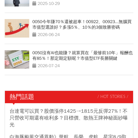
2025-10-29
0050今年賺70％還被超車！00922、00923...無腦買
市值型選誰好？多漲5％、10％的3個致勝密碼
2026-06-24
0050沒有AI也能賺？就算買在「最慘前10年」報酬也
有85％！那定期定額呢？市值型ETF長勝關鍵
2026-07-24
熱門話題
/ HOT STORIES /
台達電可以買？股價漲停1425→1815元反彈27%！不
只營收可期還有啥利多？目標價、散熱王牌神秘面紗曝
光
白海豚颱風交通異動》華航、長榮、虎航、星宇8/9取