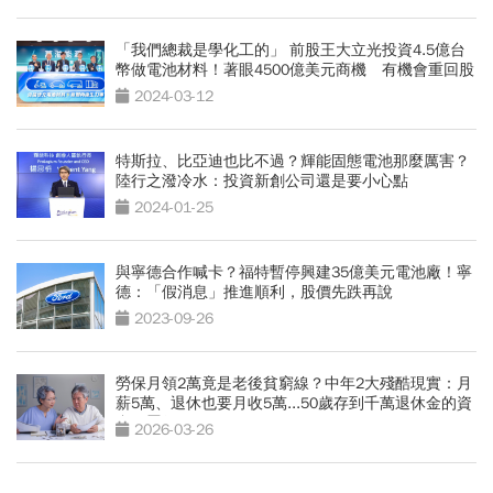
「我們總裁是學化工的」 前股王大立光投資4.5億台
幣做電池材料！著眼4500億美元商機 有機會重回股
王？
2024-03-12
特斯拉、比亞迪也比不過？輝能固態電池那麼厲害？
陸行之潑冷水：投資新創公司還是要小心點
2024-01-25
與寧德合作喊卡？福特暫停興建35億美元電池廠！寧
德：「假消息」推進順利，股價先跌再說
2023-09-26
勞保月領2萬竟是老後貧窮線？中年2大殘酷現實：月
薪5萬、退休也要月收5萬...50歲存到千萬退休金的資
產配置術
2026-03-26