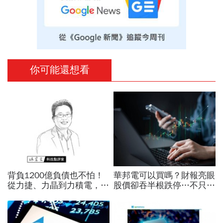
你可能還想看
背負1200億負債也不怕！
華邦電可以買嗎？財報亮眼
從力捷、力晶到力積電，黃
股價卻吞半根跌停…不只外
崇仁如何在「記憶體地獄」
資終結連3買改賣超1.8萬
九死一生？
張利空，要抱要殺全看2重
點