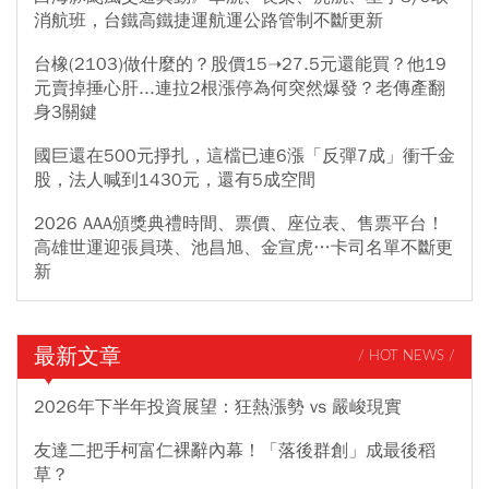
消航班，台鐵高鐵捷運航運公路管制不斷更新
台橡(2103)做什麼的？股價15➝27.5元還能買？他19
元賣掉捶心肝...連拉2根漲停為何突然爆發？老傳產翻
身3關鍵
國巨還在500元掙扎，這檔已連6漲「反彈7成」衝千金
股，法人喊到1430元，還有5成空間
2026 AAA頒獎典禮時間、票價、座位表、售票平台！
高雄世運迎張員瑛、池昌旭、金宣虎…卡司名單不斷更
新
最新文章
/ HOT NEWS /
2026年下半年投資展望：狂熱漲勢 vs 嚴峻現實
友達二把手柯富仁裸辭內幕！「落後群創」成最後稻
草？