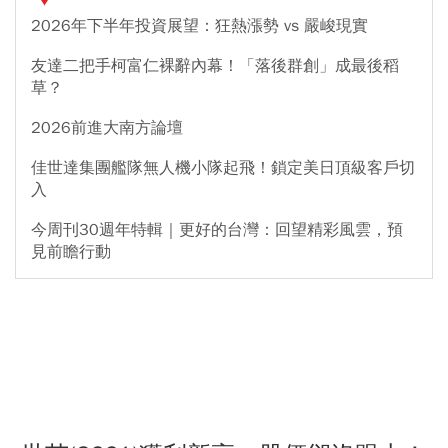
2026年下半年投資展望：狂熱漲勢 vs 嚴峻現實
友達二把手柯富仁裸辭內幕！「落後群創」成最後稻
草？
2026前進大南方論壇
佳世達集團艦隊無人機小隊起飛！鎖定美日頂級客戶切
入
今周刊30週年特輯｜更好的台灣：回望精彩風雲，預
見前瞻行動