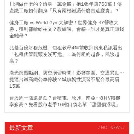
川湖做什麼的？躋身「萬金股」抱1張年賺760萬！傳
產鐵工廠如何翻身「只有兩根鐵憑什麼賣這麼貴」？
健身工廠 vs World Gym大解密！世界健身-KY營收大
勝，獲利卻輸給柏文？教練課、會籍…誰才是真正賺錢
金雞母？
兆基百億財務危機！包租教母4年前收到房東私訊看出
「包租代管龍頭岌岌可危」：為何租約越多，風險越
高？
漢光演習斷網、防空演習時間！影響範圍、交通異動…
捷運台鐵高鐵公車停駛？城鎮韌性演習不配合最高罰
15萬
台股周一漲還是跌？台積電、欣興、南亞…8月V轉機
率多高？先看股市老手16檔口袋名單「甜甜價浮現」
最新文章
/ HOT NEWS /