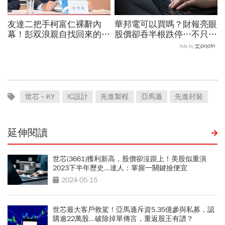
友達二把手柯富仁裸辭內
華邦電可以買嗎？財報亮眼
幕！彭双浪親自找回來的接
股價卻吞半根跌停…不只外
班人，為何最後撕破臉？
資終結連3買改賣超1.8萬
Ads by
「落後群創」成最後稻草？
張利空，要抱要殺全看2重
點
世芯－KY
IC設計
先進製程
亞馬遜
先進封裝
延伸閱讀
世芯(3661)獲利新高，股價卻沒跟上！美股似重演
2023下半年歷史...達人：掌握一關鍵撿便宜
2024-05-15
世芯最大客戶救駕！亞馬遜斥資5.35億參與私募，認
購逾22萬股...破除掉單傳言，重返股王有譜？