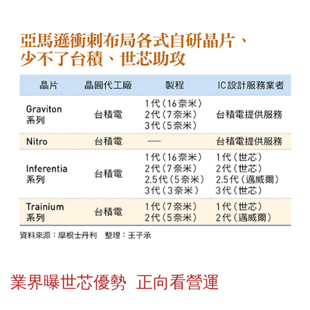
業界曝世芯優勢 正向看營運