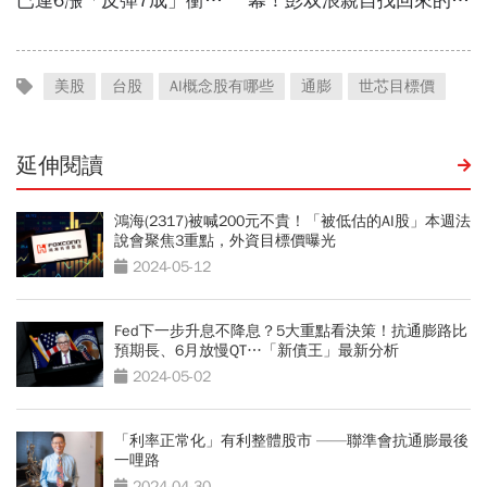
美股
台股
AI概念股有哪些
通膨
世芯目標價
延伸閱讀
鴻海(2317)被喊200元不貴！「被低估的AI股」本週法
說會聚焦3重點，外資目標價曝光
2024-05-12
Fed下一步升息不降息？5大重點看決策！抗通膨路比
預期長、6月放慢QT…「新債王」最新分析
2024-05-02
「利率正常化」有利整體股市 ——聯準會抗通膨最後
一哩路
2024-04-30