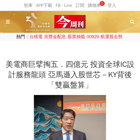
0
熱門：
台積電
兆豐金配息
股票抽籤
00929
航運股走勢
美電商巨擘掏五．四億元 投資全球IC設
計服務龍頭 亞馬遜入股世芯－KY背後
「雙贏盤算」