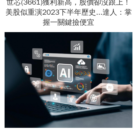
世芯(3661)獲利新高，股價卻沒跟上！
美股似重演2023下半年歷史...達人：掌
握一關鍵撿便宜