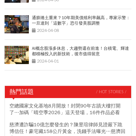
通膨捲土重來？10年期美債殖利率飆高，專家示警：
一旦達到「這數字」恐引發美股調整
2024-04-08
AI概念股漲多休息，大趨勢還在前進！台積電、輝達
都積極投入的新技術，後市值得留意
2024-04-01
熱門話題
/ HOT STORIES /
空總國家文化基地8月開放！封閉90年古蹟大樓打開
了…加碼「晴空季2026」這天登場，16件作品必看
慈濟遭詐騙10億怎麼發生的？陳昱瑄律師見證嚴下跪
博信任！豪宅藏158公斤黃金，洗錢手法曝光…慈濟回