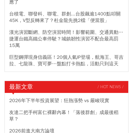
應了
台積電、聯發科、聯電、群創...台股飆逾1400點叩關
45K，V型反轉來了？杜金龍先挑2檔「便當股」
漢光演習斷網、防空演習時間！影響範圍、交通異動…
捷運台鐵高鐵公車停駛？城鎮韌性演習不配合最高罰
15萬
巨型鋼彈現身信義區！20個人氣IP登場，航海王、哥吉
拉、七龍珠、寶可夢…盤點打卡熱點，活動只到這天
最新文章
/ HOT NEWS /
2026年下半年投資展望：狂熱漲勢 vs 嚴峻現實
友達二把手柯富仁裸辭內幕！「落後群創」成最後稻
草？
2026前進大南方論壇