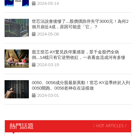
2024-05-14
世芯法說會後慘了...股價摜跌停失守3000元！為何2
個月崩近4成，原因可能是「它」？
2024-05-06
股王世芯-KY驚見跌停重感冒，眾千金股們全病
倒...14檔只有它逆勢收紅，一表看血流成河有多慘
2024-03-19
0050、0056成分股最新異動！世芯-KY這季終於入列
0050開跑、0056老神在在這樣做
2024-03-01
熱門話題
/ HOT ARTICLES /