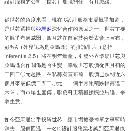
設計服務的公司（世芯）加強關係，有其脈絡。
從世芯的角度來看，現在IC設計服務市場競爭加劇，
是世芯選擇與
亞馬遜
深化合作的原因之一。世芯主要
的競爭者邁威爾，四月就在自家技術發表會上宣布，
顧客A（外界認為是亞馬遜）的推論晶片（意指
Inferentia 2.5）將在明年量產，引發外界懷疑世芯與
亞馬遜合作關係是否生變，導致世芯股價從四月初的
三四二○元起跌，在私募案宣布前，股價已跌到近六
個月來最低價二五二○元，一個半月累積跌幅高達二
六％，而市場也盛傳，聯發科正積極接觸亞馬遜、爭
取生意。
如今亞馬遜出手投資世芯，讓市場擔憂掉單之事暫時
消失、股價回溫。一名IC設計服務業者談到亞馬遜也