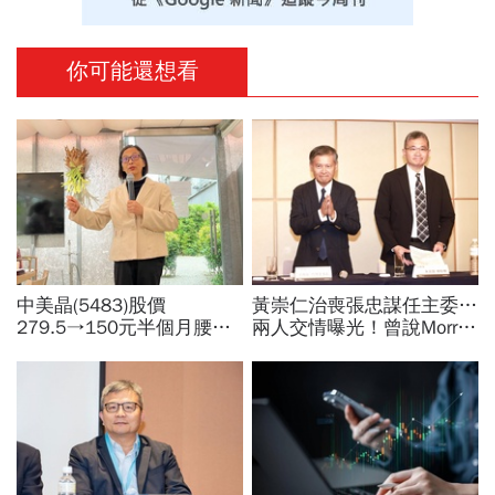
你可能還想看
中美晶(5483)股價
黃崇仁治喪張忠謀任主委…
279.5→150元半個月腰
兩人交情曝光！曾說Morris
斬，徐秀蘭端出Q2好成
是老大：力積電能活都他幫
績、罕見抱屈自家股票：真
我！遺屬發聲「明年定要配
的被低估了
股」