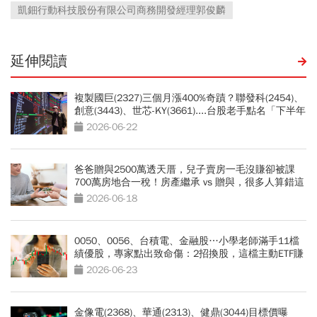
凱鈿行動科技股份有限公司商務開發經理郭俊麟
延伸閱讀
複製國巨(2327)三個月漲400%奇蹟？聯發科(2454)、
創意(3443)、世芯-KY(3661)....台股老手點名「下半年
17檔大黑馬股」：被動元件噴完換它
2026-06-22
爸爸贈與2500萬透天厝，兒子賣房一毛沒賺卻被課
700萬房地合一稅！房產繼承 vs 贈與，很多人算錯這
件事
2026-06-18
0050、0056、台積電、金融股…小學老師滿手11檔
績優股，專家點出致命傷：2招換股，這檔主動ETF賺
暴漲240%噴發股
2026-06-23
金像電(2368)、華通(2313)、健鼎(3044)目標價曝