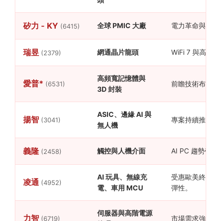
矽力 - KY
全球 PMIC 大廠
電力革命與新能
(6415)
瑞昱
網通晶片龍頭
WiFi 7 與高
(2379)
高頻寬記憶體與
愛普*
前瞻技術布局深
(6531)
3D 封裝
ASIC、邊緣 AI 與
揚智
專案持續推進，
(3041)
無人機
義隆
觸控與人機介面
AI PC 趨勢
(2458)
AI 玩具、無線充
受惠歐美終端消
凌通
(4952)
電、車用 MCU
彈性。
伺服器與高階電源
力智
市場需求強勁，
(6719)