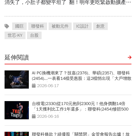
國巨
聯發科
被動元件
IC設計
創意
世芯-KY
台股
延伸閱讀
AI PC換機潮來了？技嘉(2376)、華碩(2357)、聯發科
(2454)...一表看14檔受惠股：這2檔悄出現「大戶增散
戶減」跡象
2026-06-17
台積電(2330)從170元抱到2300元！他身價翻14倍
「1天獲利比工作1年還多」：聯發科(2454)慘賠500
萬後，我學會這件事
2026-06-16
聯發科條款？績優股「關禁閉」金管會報告出爐！放