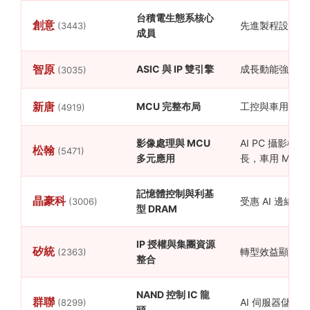
台積電生態系核心
創意
先進製程設計服
(3443)
成員
智原
ASIC 與 IP 雙引擎
成長動能強勁，受
(3035)
新唐
MCU 完整布局
工控與車用市場
(4919)
影像處理與 MCU
AI PC 攝影機
松翰
(5471)
多元應用
長，車用 MCU
記憶體控制與利基
晶豪科
受惠 AI 邊緣
(3006)
型 DRAM
IP 授權與集團資源
矽統
轉型效益顯現，
(2363)
整合
NAND 控制 IC 龍
群聯
AI 伺服器儲存
(8299)
頭