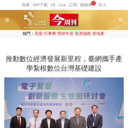
0
熱門：
美股
行事曆
勞保年資
股票抽籤
房地產
推動數位經濟發展新里程，臺網攜手產
學紮根數位台灣基礎建設