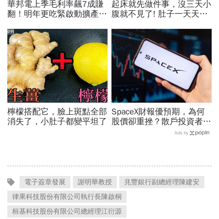
華邦電上季毛利率飆7成賺
起床就先做件事，沒三天小
翻！明年更吃緊啟動擴產、
腹就不見了! 肚子一天天變
資本支出估衝千億：黃仁勳
小！
若想到，早入主記憶體廠
PR
檸檬搭配它，臉上斑點全部
SpaceX財報優預期，為何
消失了，小肚子都變平坦了
股價卻重挫？散戶投資者
「越跌越買」大舉抄底…限
Ads by
售股將解禁，賣壓將湧現？
電子簽章發展
謝明華教授
兆豐銀行副總經理陳建安
律果科技股份有限公司執行長陳啟桐
桓基科技股份有限公司總經理江衍源