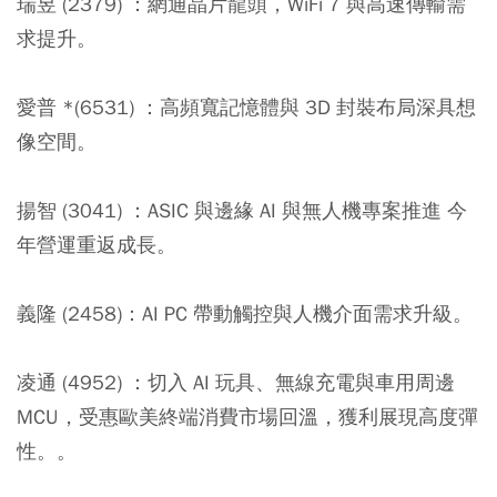
瑞昱 (2379) ：
網通晶片龍頭，WiFi 7 與高速傳輸需
求提升。
愛普 *(6531) ：
高頻寬記憶體與 3D 封裝布局深具想
像空間。
揚智 (3041) ：
ASIC 與邊緣 AI 與無人機專案推進 今
年營運重返成長。
義隆 (2458)：
AI PC 帶動觸控與人機介面需求升級。
凌通 (4952) ：
切入 AI 玩具、無線充電與車用周邊
MCU，受惠歐美終端消費市場回溫，獲利展現高度彈
性。。