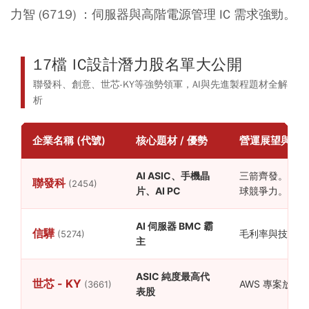
力智 (6719) ：
伺服器與高階電源管理 IC 需求強勁。
17檔 IC設計潛力股名單大公開
聯發科、創意、世芯-KY等強勢領軍，AI與先進製程題材全解
析
企業名稱 (代號)
核心題材 / 優勢
營運展望與市
AI ASIC、手機晶
三箭齊發。已打入
聯發科
(2454)
片、AI PC
球競爭力。
AI 伺服器 BMC 霸
信驊
毛利率與技術門
(5274)
主
ASIC 純度最高代
世芯 - KY
AWS 專案放量
(3661)
表股