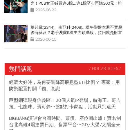
光！PCB女王喊買這6檔...這1檔至少再賺300元，唯
一示警「這件事」
2026-06-22
華邦電(2344)、南亞科(2408)...端午變盤本週不賣股
後悔莫及？老手洩露9檔主力鎖碼股，拉回就是財富
重分配機會
2026-06-15
熱門話題
/ HOT ARTICLES /
經濟大好時，為何要調降高股息型ETF比例？ 專家：用
防禦配置打開「錢」意識
巨型鋼彈現身信義區！20個人氣IP登場，航海王、哥吉
拉、七龍珠、寶可夢…盤點打卡熱點，活動只到這天
BIGBANG演唱會台灣時間、票價、座位圖出爐！實名制
台北高雄4場搶票日期、售票平台…GD/大聲/太陽全來