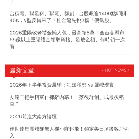
了
台積電、聯發科、聯電、群創...台股飆逾1400點叩關
45K，V型反轉來了？杜金龍先挑2檔「便當股」
2026重陽敬老禮金懶人包，最高領5萬！全台各縣市
65歲以上重陽禮金領取資格、發放金額、何時領一次
看
最新文章
/ HOT NEWS /
2026年下半年投資展望：狂熱漲勢 vs 嚴峻現實
友達二把手柯富仁裸辭內幕！「落後群創」成最後稻
草？
2026前進大南方論壇
佳世達集團艦隊無人機小隊起飛！鎖定美日頂級客戶切
入