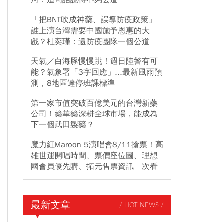
河：這句話說得不夠公道
「把BNT吹成神藥、誤導防疫政策」
誰上演台灣需要中國施予恩惠的大
戲？杜奕瑾：還防疫團隊一個公道
天氣／白海豚慢慢跳！週日陸警有可
能？氣象署「3字回應」...最新風雨預
測，8地區達停班課標準
第一家市值突破百億美元的台灣新藥
公司！藥華藥深耕全球市場，能成為
下一個武田製藥？
魔力紅Maroon 5演唱會8/11搶票！高
雄世運開唱時間、票價座位圖、理想
國會員優先購、拓元售票資訊一次看
最新文章
/ HOT NEWS /