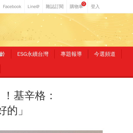
0
齡
ESG永續台灣
專題報導
今選頻道
」！基辛格：
好的」