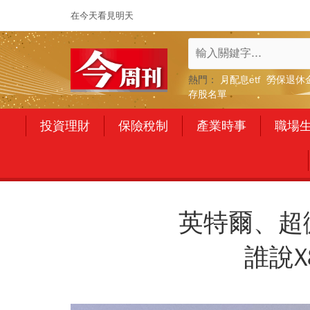
在今天看見明天
熱門：
月配息etf
勞保退休
存股名單
投資理財
保險稅制
產業時事
職場
英特爾、超
誰說