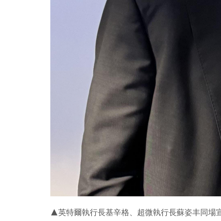
▲英特爾執行長基辛格、超微執行長蘇姿丰同場