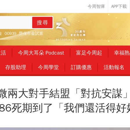
搜尋
金
00939
勞保年金試算
生活
今周大耳朵 Podcast
富足今周起
幸福熟
存股助理
今周學堂
訂購優惠
活動報名
微兩大對手結盟「對抗安謀
X86死期到了「我們還活得好