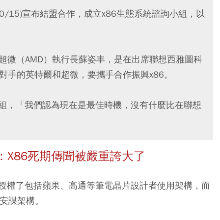
(10/15)宣布結盟合作，成立x86生態系統諮詢小組，以
er）和超微（AMD）執行長蘇姿丰，是在出席聯想西雅圖科
競爭對手的英特爾和超微，要攜手合作振興x86。
小組，「我們認為現在是最佳時機，沒有什麼比在聯想
：X86死期傳聞被嚴重誇大了
授權了包括蘋果、高通等筆電晶片設計者使用架構，而
用安謀架構。