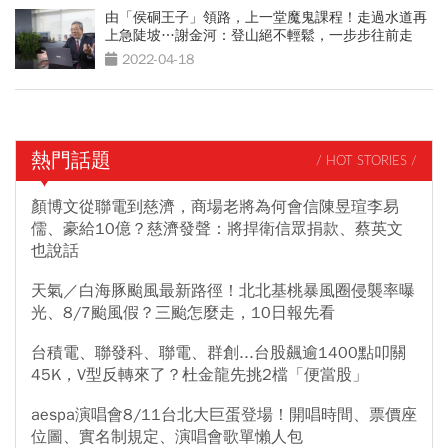
由「侯硐王子」領路，上一堂魔鬼課程！走過水道再
上急陡坡…謝金河：登山絕不輕鬆，一步步往前走
2022-04-18
熱門話題
/ HOT STORIES /
顏博文從聯電到慈濟，商場老將為何會信陳昱瑄李易
儒、豪給10億？慈濟發聲：將捍衛信眾捐款、蔡英文
也說話
天氣／白海豚颱風最新路徑！北北基桃暴風圈侵襲率曝
光、8/7颱風假？三颱怎麼走，10日報先看
台積電、聯發科、聯電、群創...台股飆逾1400點叩關
45K，V型反轉來了？杜金龍先挑2檔「便當股」
aespa演唱會8/11台北大巨蛋登場！開唱時間、票價座
位圖、實名制規定、演唱會歌單懶人包