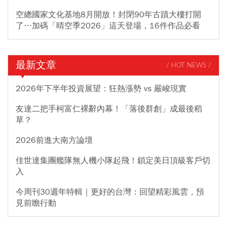
空總國家文化基地8月開放！封閉90年古蹟大樓打開
了…加碼「晴空季2026」這天登場，16件作品必看
最新文章
/ HOT NEWS /
2026年下半年投資展望：狂熱漲勢 vs 嚴峻現實
友達二把手柯富仁裸辭內幕！「落後群創」成最後稻
草？
2026前進大南方論壇
佳世達集團艦隊無人機小隊起飛！鎖定美日頂級客戶切
入
今周刊30週年特輯｜更好的台灣：回望精彩風雲，預
見前瞻行動