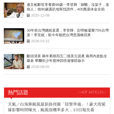
連文彬辭世享耆壽99歲…李登輝「御醫」沒架子，老
病人：他90歲還趴地幫找證件，400萬退休金全捐
2025-12-08
30年前台灣總統直選，李登輝、彭明敏凝聚75%台灣
派！李安妮：盼今年能把台灣意識喚回來
2026-03-22
斷頭清算 兩年累積四五○億美元資產 兩周內差點全
爆倉 華爾街少年股神四倍速慘賠啟示
2026-08-05
熱門話題
/ HOT ARTICLES /
天氣／白海豚颱風最新路徑圖「陸警準備」！豪大雨紫
爆影響時間曝光，颱風假機率多大，10日報先看