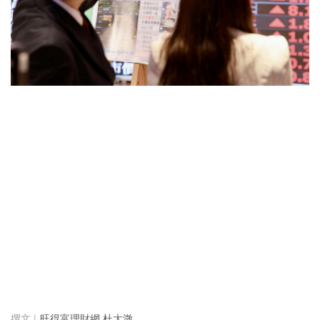
旺得富理財網 杜大澂