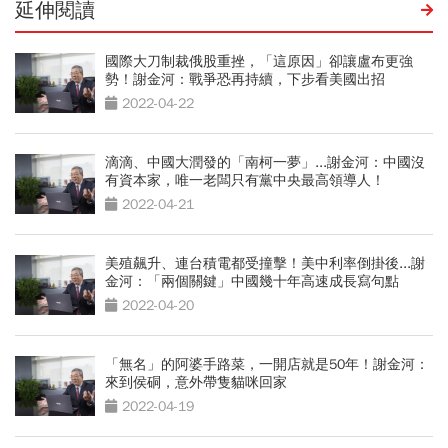
延伸閱讀
國際大刀制裁俄股重挫，「這原因」卻讓盧布更強
勢！謝金河：戰爭恐再持續，下步看美國出招
2022-04-22
滴滴、中國大潤發的「南柯一夢」...謝金河：中國沒
有資本家，唯一老闆只有黨中央最高領導人！
2022-04-21
美殖飆升、連台積電都受撞擊！美中利率倒掛後...謝
金河：「兩個關鍵」中國幾十年高速成長寫句點
2022-04-20
「無名」的阿婆手路菜，一開店就是50年！謝金河：
來到侯硐，意外帶隻貓咪回家
2022-04-19