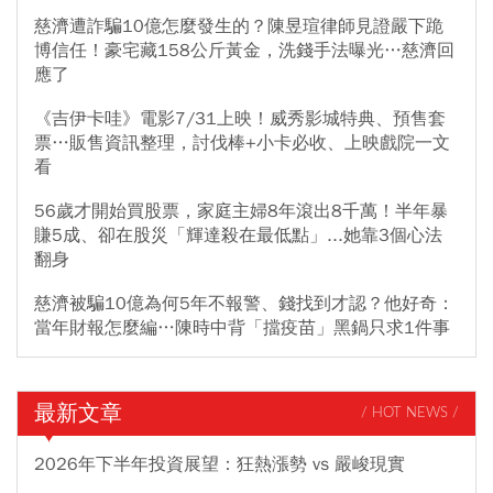
慈濟遭詐騙10億怎麼發生的？陳昱瑄律師見證嚴下跪
博信任！豪宅藏158公斤黃金，洗錢手法曝光…慈濟回
應了
《吉伊卡哇》電影7/31上映！威秀影城特典、預售套
票…販售資訊整理，討伐棒+小卡必收、上映戲院一文
看
56歲才開始買股票，家庭主婦8年滾出8千萬！半年暴
賺5成、卻在股災「輝達殺在最低點」...她靠3個心法
翻身
慈濟被騙10億為何5年不報警、錢找到才認？他好奇：
當年財報怎麼編…陳時中背「擋疫苗」黑鍋只求1件事
最新文章
/ HOT NEWS /
2026年下半年投資展望：狂熱漲勢 vs 嚴峻現實