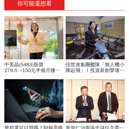
你可能還想看
中美晶(5483)股價
佳世達集團艦隊「無人機小
279.5→150元半個月腰
隊起飛」！投資新創擎壤、
斬，徐秀蘭端出Q2好成
翔隆，總座親督軍養大精
績、罕見抱屈自家股票：真
兵：鎖定美日頂級客戶切入
的被低估了
華邦電可以買嗎？財報亮眼
黃崇仁治喪張忠謀任主委…