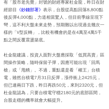
有「股市老先覺」封號的財經專家杜金龍，昨日在財
經節目
《鈔錢部署》
表示，台股從高點回落8,800點
後反彈4,000點，力道相當驚人，但目前季線呈現下
彎，這不利大盤未來走勢，預期難以出現過去幾次一
樣的「V型反轉」，比較有機會的是在4萬至4萬5千
點之間反覆震盪築底。
杜金龍建議，投資人面對大盤應採取「低買高賣」區
間操作策略，隨時保留子彈，因應可能出現「回馬
槍」或「甩轎」。不過，重點還是看「權王」台積
電，雖然台積電7月31日反彈，漲停衝上2425元，
但已連兩日下跌，昨日再跌50元，來到2320元，但
杜金龍認為，只要台積電守穩2180元的底部區間，
台股走穩的機率就會大幅提升。