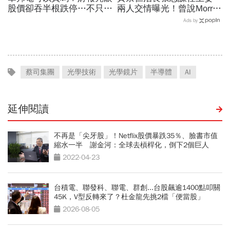
股價卻吞半根跌停…不只外
兩人交情曝光！曾說Morris
資終結連3買改賣超1.8萬
是老大：力積電能活都他幫
Ads by
張利空，要抱要殺全看2重
我！遺屬發聲「明年定要配
點
股」
蔡司集團
光學技術
光學鏡片
半導體
AI
延伸閱讀
不再是「尖牙股」！Netflix股價暴跌35％、臉書市值
縮水一半 謝金河：全球去槓桿化，倒下2個巨人
2022-04-23
台積電、聯發科、聯電、群創...台股飆逾1400點叩關
45K，V型反轉來了？杜金龍先挑2檔「便當股」
2026-08-05