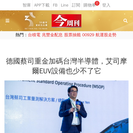
0
熱門：
台積電
兆豐金配息
股票抽籤
00929
航運股走勢
德國蔡司重金加碼台灣半導體，艾司摩
爾EUV設備也少不了它