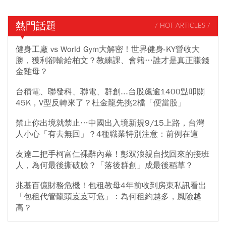
熱門話題
/ HOT ARTICLES /
健身工廠 vs World Gym大解密！世界健身-KY營收大
勝，獲利卻輸給柏文？教練課、會籍…誰才是真正賺錢
金雞母？
台積電、聯發科、聯電、群創...台股飆逾1400點叩關
45K，V型反轉來了？杜金龍先挑2檔「便當股」
禁止你出境就禁止…中國出入境新規9/15上路，台灣
人小心「有去無回」？4種職業特別注意：前例在這
友達二把手柯富仁裸辭內幕！彭双浪親自找回來的接班
人，為何最後撕破臉？「落後群創」成最後稻草？
兆基百億財務危機！包租教母4年前收到房東私訊看出
「包租代管龍頭岌岌可危」：為何租約越多，風險越
高？