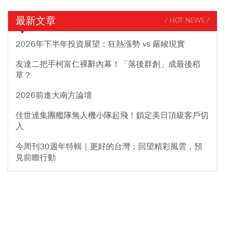
最新文章
/ HOT NEWS /
2026年下半年投資展望：狂熱漲勢 vs 嚴峻現實
友達二把手柯富仁裸辭內幕！「落後群創」成最後稻
草？
2026前進大南方論壇
佳世達集團艦隊無人機小隊起飛！鎖定美日頂級客戶切
入
今周刊30週年特輯｜更好的台灣：回望精彩風雲，預
見前瞻行動