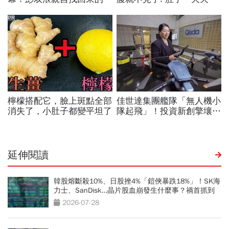
延伸閱讀
韓股熔斷殺10%、日股挫4%「鎧俠暴跌18%」！SK海
力士、SanDisk...晶片股血崩發生什麼事？禍首抓到
了
2026-07-28