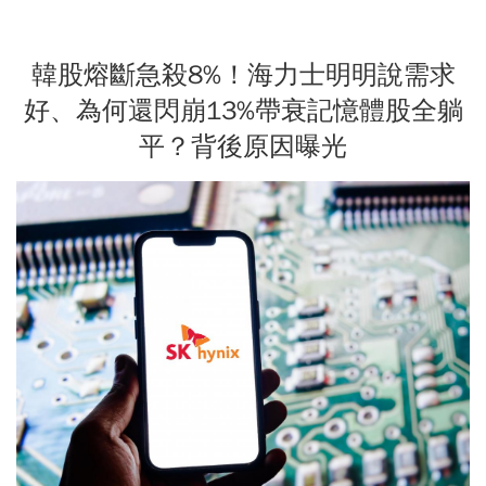
韓股熔斷急殺8%！海力士明明說需求
好、為何還閃崩13%帶衰記憶體股全躺
平？背後原因曝光