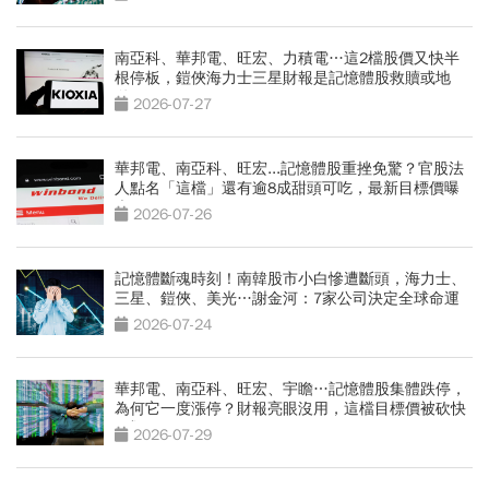
南亞科、華邦電、旺宏、力積電…這2檔股價又快半
根停板，鎧俠海力士三星財報是記憶體股救贖或地
獄？
2026-07-27
華邦電、南亞科、旺宏...記憶體股重挫免驚？官股法
人點名「這檔」還有逾8成甜頭可吃，最新目標價曝
光
2026-07-26
記憶體斷魂時刻！南韓股市小白慘遭斷頭，海力士、
三星、鎧俠、美光…謝金河：7家公司決定全球命運
2026-07-24
華邦電、南亞科、旺宏、宇瞻…記憶體股集體跌停，
為何它一度漲停？財報亮眼沒用，這檔目標價被砍快
3成
2026-07-29