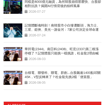
同樣是8000億元融資，為何韓股崩得那麼快、台股卻
相對抗跌？揭開AI行情背後的槓桿風暴
2026-07-27
記憶體斷魂時刻！南韓股市小白慘遭斷頭，海力士、
三星、鎧俠、美光…謝金河：7家公司決定全球命運
2026-07-24
華邦電(2344)、南亞科(2408)、旺宏(2337)第二根漲
停穩了？記憶體股只能挑一檔挑誰，杜金龍2理由喊
選它
2026-08-03
台積電、聯發科、聯電、群創...台股飆逾1400點叩關
45K，V型反轉來了？杜金龍先挑2檔「便當股」
2026-08-05