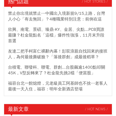
熱門話題
/ HOT STORIES /
禁止你出境就禁止…中國出入境新規9/15上路，台灣
人小心「有去無回」？4種職業特別注意：前例在這
欣興、南電、景碩、臻鼎-KY、金居、尖點...PCB買誰
最賺？杜金龍點名「這檔」爆炸性強漲，11月末升段
首選
友達二把手柯富仁裸辭內幕！彭双浪親自找回來的接班
人，為何最後撕破臉？「落後群創」成最後稻草？
台積電、聯發科、聯電、群創...台股飆逾1400點叩關
45K，V型反轉來了？杜金龍先挑2檔「便當股」
福容台北一館熄燈，元老級員工阿基師也不捨…老客人
最後一天入住，福容：明年全新酒店登場
最新文章
/ HOT NEWS /