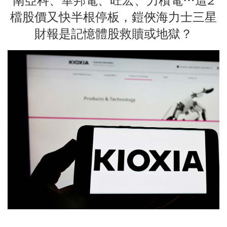
南亞科、華邦電、旺宏、力積電…這2
檔股價又快半根停板，鎧俠海力士三星
財報是記憶體股救贖或地獄？