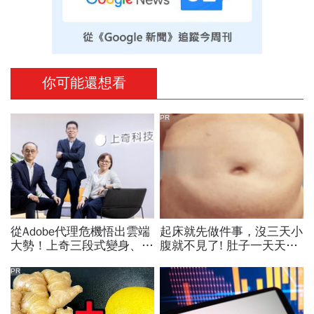
你可能還想看
PR
從Adobe代理危機悟出雲端
起床就先做件事，沒三天小
大勢！上奇三段式變身、季
腹就不見了! 肚子一天天變
季獲利20年不敗：再來搶
小！
無人機3D列印財
PR