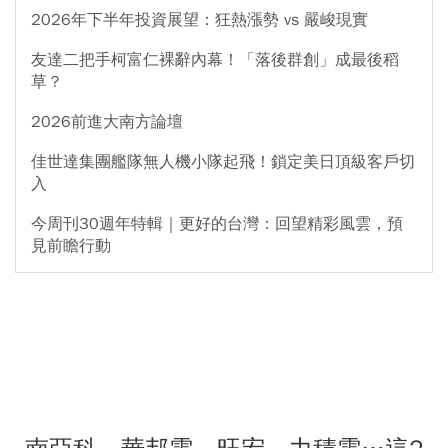
2026年下半年投資展望：狂熱漲勢 vs 嚴峻現實
友達二把手柯富仁裸辭內幕！「落後群創」成最後稻
草？
2026前進大南方論壇
佳世達集團艦隊無人機小隊起飛！鎖定美日頂級客戶切
入
今周刊30週年特輯｜更好的台灣：回望精彩風雲，預
見前瞻行動