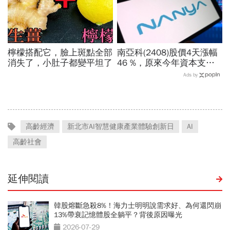
檸檬搭配它，臉上斑點全部
南亞科(2408)股價4天漲幅
消失了，小肚子都變平坦了
46 %，原來今年資本支出
拉高、7月營收增7倍破
Ads by
表！蓋廠買設備最新營運目
標曝光
高齡經濟
新北市AI智慧健康產業體驗創新日
AI
高齡社會
延伸閱讀
韓股熔斷急殺8%！海力士明明說需求好、為何還閃崩
13%帶衰記憶體股全躺平？背後原因曝光
2026-07-29