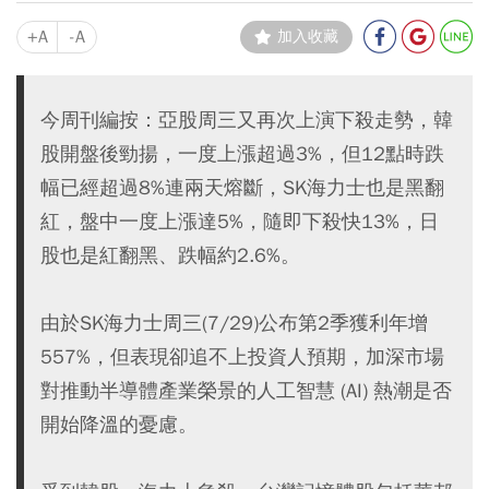
+A
-A
加入收藏
今周刊編按：亞股周三又再次上演下殺走勢，韓
股開盤後勁揚，一度上漲超過3%，但12點時跌
幅已經超過8%連兩天熔斷，SK海力士也是黑翻
紅，盤中一度上漲達5%，隨即下殺快13%，日
股也是紅翻黑、跌幅約2.6%。
由於SK海力士周三(7/29)公布第2季獲利年增
557%，但表現卻追不上投資人預期，加深市場
對推動半導體產業榮景的人工智慧 (AI) 熱潮是否
開始降溫的憂慮。