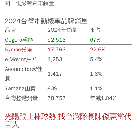
聞，也影響電車銷量。
2024台灣電動機車品牌銷量
品牌
2024年銷量
市占
Gogoro睿能
52,513
67%
Kymco光陽
17,763
22.6%
e-Moving中華
4,253
5.4%
Aeonmotor宏佳
1,417
1.8%
騰
Yamaha山葉
839
1.1%
台灣整體銷量
78,757
年減1.04%
光陽跟上棒球熱 找台灣隊長陳傑憲當代
言人