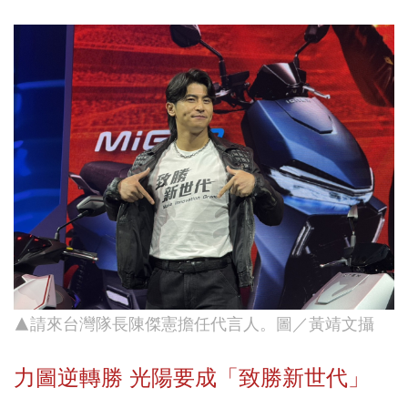
▲請來台灣隊長陳傑憲擔任代言人。圖／黃靖文攝
力圖逆轉勝 光陽要成「致勝新世代」