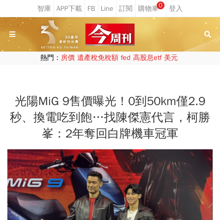
0
熱門：
房價
遺產稅免稅額
fed
高股息etf
美元
光陽MiG 9售價曝光！0到50km僅2.9
秒、換電吃到飽…找陳傑憲代言，柯勝
峯：2年奪回白牌機車冠軍