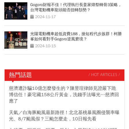
Gogoro財報不佳！代理執行長姜家煒祭轉骨3策略，
台灣電動機車龍頭能否扭轉頹勢？
2024-11-17
光陽電動機車超低資費188，搶短程代步族群！柯勝
峯如何看對手Gogoro逆風窘境？
2024-10-15
熱門話題
/ HOT ARTICLES /
慈濟遭詐騙10億怎麼發生的？陳昱瑄律師見證嚴下跪
博信任！豪宅藏158公斤黃金，洗錢手法曝光…慈濟回
應了
天氣／白海豚颱風最新路徑！北北基桃暴風圈侵襲率曝
光、8/7颱風假？三颱怎麼走，10日報先看