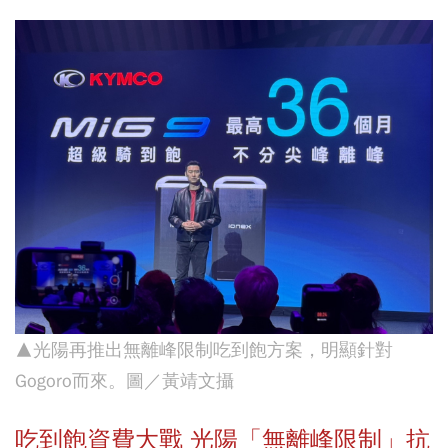
▲光陽再推出無離峰限制吃到飽方案，明顯針對
Gogoro而來。圖／黃靖文攝
吃到飽資費大戰 光陽「無離峰限制」抗