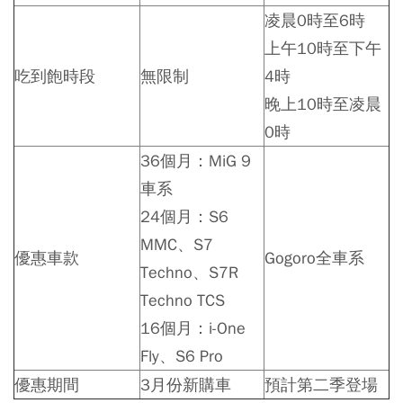
凌晨0時至6時
上午10時至下午
吃到飽時段
無限制
4時
晚上10時至凌晨
0時
36個月：MiG 9
車系
24個月：S6
MMC、S7
優惠車款
Gogoro全車系
Techno、S7R
Techno TCS
16個月：i-One
Fly、S6 Pro
優惠期間
3月份新購車
預計第二季登場