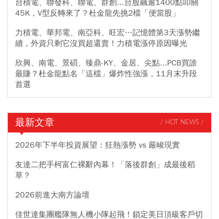
台積電、聯發科、聯電、群創...台股飆逾1400點叩關
45K，V型反轉來了？杜金龍先挑2檔「便當股」
力積電、華邦電、南亞科、旺宏…記憶體第3天漲勢繼
續，外資只剩它沒買超還賣！力積電漲停原因曝光
欣興、南電、景碩、臻鼎-KY、金居、尖點...PCB買誰
最賺？杜金龍點名「這檔」爆炸性強漲，11月末升段
首選
最新文章
/ HOT NEWS /
2026年下半年投資展望：狂熱漲勢 vs 嚴峻現實
友達二把手柯富仁裸辭內幕！「落後群創」成最後稻
草？
2026前進大南方論壇
佳世達集團艦隊無人機小隊起飛！鎖定美日頂級客戶切