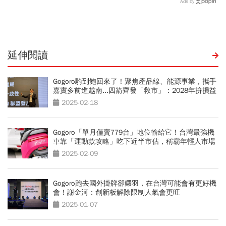
Ads by
城河創造超高毛利率
延伸閱讀
Gogoro騎到飽回來了！聚焦產品線、能源事業，攜手
嘉實多前進越南...四箭齊發「救市」：2028年拚損益
兩平
2025-02-18
Gogoro「單月僅賣779台」地位輸給它！台灣最強機
車靠「運動款攻略」吃下近半市佔，稱霸年輕人市場
2025-02-09
Gogoro跑去國外掛牌卻鎩羽，在台灣可能會有更好機
會！謝金河：創新板解除限制人氣會更旺
2025-01-07