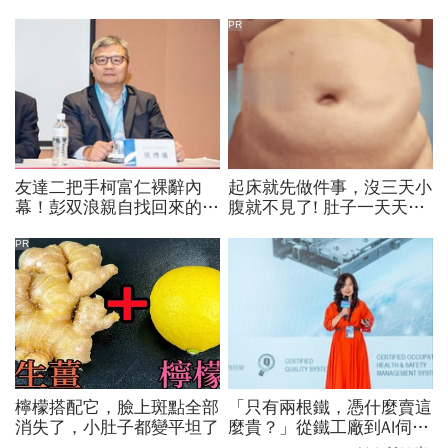
PR
友達二把手柯富仁裸辭內
起床就先做件事，沒三天小
幕！彭双浪親自找回來的接
腹就不見了! 肚子一天天變
班人，為何最後撕破臉？
小！
「落後群創」成最後稻草？
PR
檸檬搭配它，臉上斑點全部
「只有兩根鐵，憑什麼賣這
消失了，小肚子都變平坦了
麼貴？」從鐵工廠到AI伺服
器滑軌霸主，川湖靠四大護