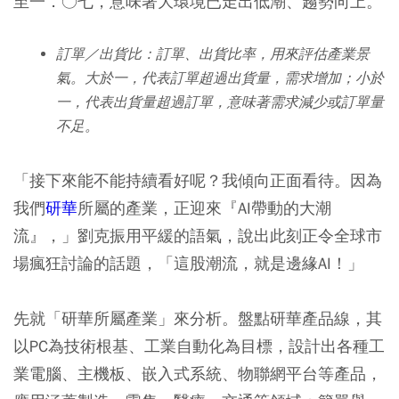
至一．○七，意味著大環境已走出低潮、趨勢向上。
訂單／出貨比：訂單、出貨比率，用來評估產業景
氣。大於一，代表訂單超過出貨量，需求增加；小於
一，代表出貨量超過訂單，意味著需求減少或訂單量
不足。
「接下來能不能持續看好呢？我傾向正面看待。因為
我們
研華
所屬的產業，正迎來『AI帶動的大潮
流』，」劉克振用平緩的語氣，說出此刻正令全球市
場瘋狂討論的話題，「這股潮流，就是邊緣AI！」
先就「研華所屬產業」來分析。盤點研華產品線，其
以PC為技術根基、工業自動化為目標，設計出各種工
業電腦、主機板、嵌入式系統、物聯網平台等產品，