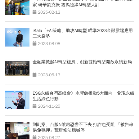
家 研華劉克振 親揭邊緣AI轉型大計
2025-02-12
iKala「+AI策略」助攻AI轉型 瞄準2023金融雲端應用
三大趨勢
2023-08-08
金融業掀起AI轉型旋風，創新雙軸轉型開啟永續新局
2023-06-13
ESG永續台灣高峰會》永豐餘推動5大面向 兌現永續
生活綠色行動
2024-11-25
剴剴案、台版N號房恐辦不下去 打詐也受阻 「被告串
供免羈押」荒唐修法應喊停
2025-08-27