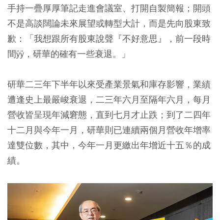
手持一疊厚厚筆記走進會議室、打開自製簡報；開頭
不是高談闊論未來展望或轉型大計，而是先向股東致
歉：「我想跟所有股東說聲『不好意思』，前一段時
間ÿÿ，研華的確有一些衰退。」
研華二三年下半年以來受產業景氣和庫存影響，業績
遭逢史上最嚴峻衰退，二三年六月至隔年六月，每月
營收皆呈現年減窘態，直到七月才止跌；到了二四年
十二月與今年一月，研華則已連續兩個月營收年增率
達雙位數，其中，今年一月更繳出年增近十五％的成
績。