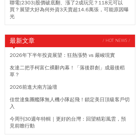
聯電(2303)股價破底翻、漲了2成玩完？118元可以
買？展望大好為何外資3天賣超14.6萬張，可能原因曝
光
最新文章
/ HOT NEWS /
2026年下半年投資展望：狂熱漲勢 vs 嚴峻現實
友達二把手柯富仁裸辭內幕！「落後群創」成最後稻
草？
2026前進大南方論壇
佳世達集團艦隊無人機小隊起飛！鎖定美日頂級客戶切
入
今周刊30週年特輯｜更好的台灣：回望精彩風雲，預
見前瞻行動