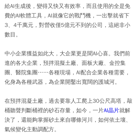
給AI生成後，變得又快又有效率，而且使用的全是免
費的AI軟體工具，AI就像它的戰鬥機，一出擊就省下
3、4千萬元，對營收僅5億元不到的公司，這絕非小
數目。
中小企業獲益如此大，大企業更是聞AI心喜。我們前
進的各大企業，預拌混擬土廠、面板大廠、金控集
團、醫院集團……各種現場，AI配合企業各種需要，
化身為各種武器，為企業開鑿出寬闊的護城河。
在預拌混凝土廠，過去要靠人工爬上30公尺高塔，敲
桶聽聲判斷桶裡的砂石存量，如今，一片
AI晶片
就解
決了，還能夠掌握砂土來自哪條河川，如何依土壤、
氣候變化主動調配方。