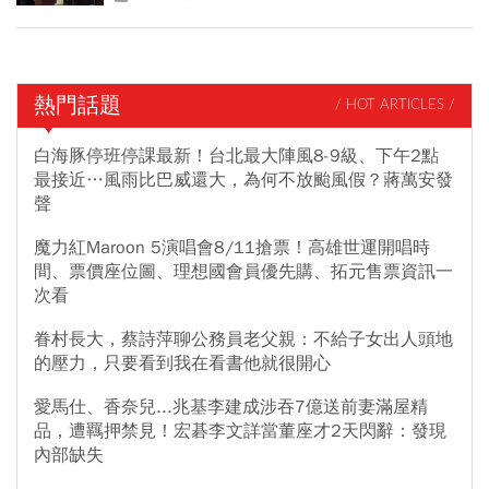
熱門話題
/ HOT ARTICLES /
白海豚停班停課最新！台北最大陣風8-9級、下午2點
最接近…風雨比巴威還大，為何不放颱風假？蔣萬安發
聲
魔力紅Maroon 5演唱會8/11搶票！高雄世運開唱時
間、票價座位圖、理想國會員優先購、拓元售票資訊一
次看
眷村長大，蔡詩萍聊公務員老父親：不給子女出人頭地
的壓力，只要看到我在看書他就很開心
愛馬仕、香奈兒...兆基李建成涉吞7億送前妻滿屋精
品，遭羈押禁見！宏碁李文詳當董座才2天閃辭：發現
內部缺失