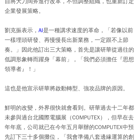
自將大刀闊斧進行改革，不但調整組織，也重新訂定
企業發展策略。
劉克振表示，
AI
是一種講求速度的革命，「若像以前
一樣埋頭研發、再慢慢長出新業務，一定跟不上節
奏。」因此他訂出三大策略，首先是讓研華從過往的
低調形象轉而躍身「幕前」，「我們必須擔任『思想
領導者』！」
這也是他宣示研華將啟動轉型、強攻品牌的原因。
鮮明的改變，外界很快就會看到。研華過去十二年都
未參與過台北國際電腦展（COMPUTEX），但早在去
年年底，公司就已在今年五月舉辦的COMPUTEX中預
先訂下三十多個攤位，「我會準備八套邊緣運算的創