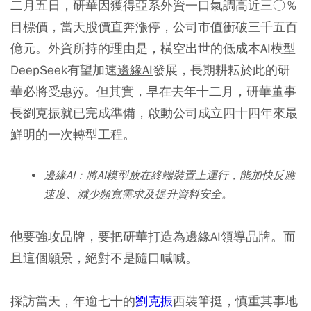
二月五日，研華因獲得亞系外資一口氣調高近三○％
目標價，當天股價直奔漲停，公司市值衝破三千五百
億元。外資所持的理由是，橫空出世的低成本AI模型
DeepSeek有望加速
邊緣AI
發展，長期耕耘於此的研
華必將受惠ÿÿ。但其實，早在去年十二月，研華董事
長劉克振就已完成準備，啟動公司成立四十四年來最
鮮明的一次轉型工程。
邊緣AI：將AI模型放在終端裝置上運行，能加快反應
速度、減少頻寬需求及提升資料安全。
他要強攻品牌，要把研華打造為邊緣AI領導品牌。而
且這個願景，絕對不是隨口喊喊。
採訪當天，年逾七十的
劉克振
西裝筆挺，慎重其事地