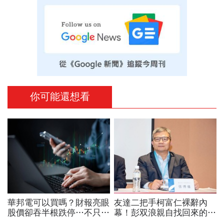
你可能還想看
華邦電可以買嗎？財報亮眼
友達二把手柯富仁裸辭內
股價卻吞半根跌停…不只外
幕！彭双浪親自找回來的接
資終結連3買改賣超1.8萬
班人，為何最後撕破臉？