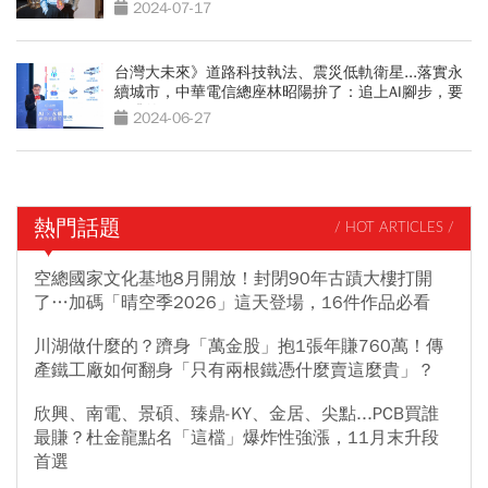
2024-07-17
台灣大未來》道路科技執法、震災低軌衛星...落實永
續城市，中華電信總座林昭陽拚了：追上AI腳步，要
用跳的
2024-06-27
熱門話題
/ HOT ARTICLES /
空總國家文化基地8月開放！封閉90年古蹟大樓打開
了…加碼「晴空季2026」這天登場，16件作品必看
川湖做什麼的？躋身「萬金股」抱1張年賺760萬！傳
產鐵工廠如何翻身「只有兩根鐵憑什麼賣這麼貴」？
欣興、南電、景碩、臻鼎-KY、金居、尖點...PCB買誰
最賺？杜金龍點名「這檔」爆炸性強漲，11月末升段
首選