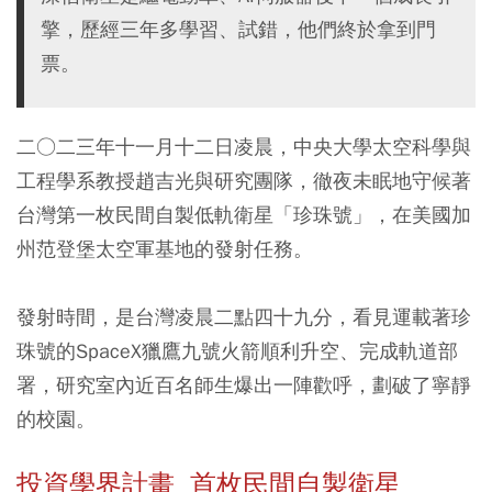
擎，歷經三年多學習、試錯，他們終於拿到門
票。
二○二三年十一月十二日凌晨，中央大學太空科學與
工程學系教授趙吉光與研究團隊，徹夜未眠地守候著
台灣第一枚民間自製低軌衛星「珍珠號」，在美國加
州范登堡太空軍基地的發射任務。
發射時間，是台灣凌晨二點四十九分，看見運載著珍
珠號的SpaceX獵鷹九號火箭順利升空、完成軌道部
署，研究室內近百名師生爆出一陣歡呼，劃破了寧靜
的校園。
投資學界計畫 首枚民間自製衛星