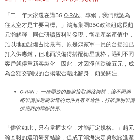
「二一年大家還在講5G
O-RAN
、專網，我們就認為
往太空才是主要目標。」鴻海集團B5G政策組處長趙
元瀚解釋，同仁研讀資料時發現，衛星產業產值中，
雖以地面設備占比最高、原是鴻家軍一員的台揚雖已
打入供應鏈，但地面設備得搭配衛星規格，遇到不同
客戶就得重新客製化。因此，才因淨值跌破五元，成
為全額交割股的台揚能否藉此翻身，頗受關注。
O-RAN： 一種開放的無線接取網路架構，讓不同網
路設備供應商製造的元件具有互通性，打破個別設備
供應商的壟斷情形。
「儘管如此，只有掌握太空，才能訂定規格。」趙元
瀚回報的這項研究結論，促成了鴻海決定勇敢踏進產