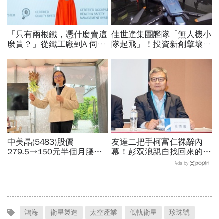
「只有兩根鐵，憑什麼賣這
佳世達集團艦隊「無人機小
麼貴？」從鐵工廠到AI伺服
隊起飛」！投資新創擎壤、
器滑軌霸主，川湖靠四大護
翔隆，總座親督軍養大精
城河創造超高毛利率
兵：鎖定美日頂級客戶切入
中美晶(5483)股價
友達二把手柯富仁裸辭內
279.5→150元半個月腰
幕！彭双浪親自找回來的接
斬，徐秀蘭端出Q2好成
班人，為何最後撕破臉？
Ads by
績、罕見抱屈自家股票：真
「落後群創」成最後稻草？
的被低估了
鴻海
衛星製造
太空產業
低軌衛星
珍珠號