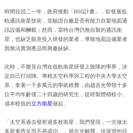
時間拉回二一年，政府推動「B5G計畫」，欲發展低
軌通訊衛星技術，並驗證台廠是否有能力自製地面通
訊設備和酬載；然而，當時台灣仍無自製的通訊衛
星，也缺乏願意投入研發的業者，導致地面設備業者
因無法實測產品而興趣缺缺。
此時，不樂見台灣在低軌衛星研發上脫隊的學界，決
定自己打頭陣。專精太空科學與工程的中央大學太空
系，拿著一千多萬元的學術經費，由趙吉光帶領十多
位平均年齡僅二十四歲的研究生，從研製體積較小、
成本較低的
立方衛星
做起。
「太空系過去發射過多枚衛星，我們發現，一次做太
多新東西反而不易成功。」趙吉光解釋，珍珠號的目