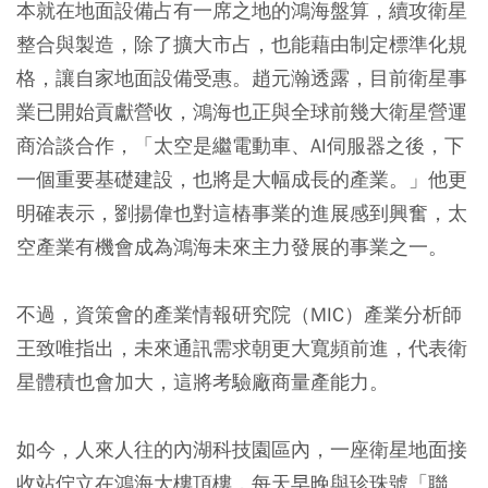
本就在地面設備占有一席之地的鴻海盤算，續攻衛星
整合與製造，除了擴大市占，也能藉由制定標準化規
格，讓自家地面設備受惠。趙元瀚透露，目前衛星事
業已開始貢獻營收，鴻海也正與全球前幾大衛星營運
商洽談合作，「太空是繼電動車、AI伺服器之後，下
一個重要基礎建設，也將是大幅成長的產業。」他更
明確表示，劉揚偉也對這樁事業的進展感到興奮，太
空產業有機會成為鴻海未來主力發展的事業之一。
不過，資策會的產業情報研究院（MIC）產業分析師
王致唯指出，未來通訊需求朝更大寬頻前進，代表衛
星體積也會加大，這將考驗廠商量產能力。
如今，人來人往的內湖科技園區內，一座衛星地面接
收站佇立在鴻海大樓頂樓，每天早晚與珍珠號「聯