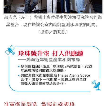
趙吉光（左一）帶領十多位學生與鴻海研究院合作衛
星整合，現在於辦公室內就能監測珍珠號的動向。
（攝影／蕭芃凱）
進軍衛星製造 掌握前端規格