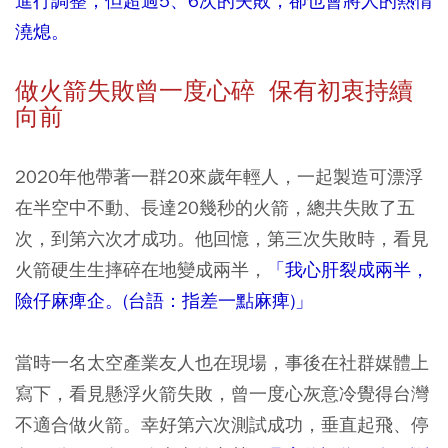
進行調整；但超過5、6次的失敗，卻也會將人的熱情
澆熄。
做火箭失敗曾一度心碎 保有初衷持續
向前
2020年他帶著一群20來歲年輕人，一起製造可漂浮
在半空中不動、長達20幾秒的火箭，總共失敗了五
次，到第六次才成功。他回憶，第三次失敗時，看見
火箭硬生生摔碎在地變成兩半，
「我心肝裂成兩半，
險仔麻痺企。(台語：指差一點麻痺)」
當時一名太空產業友人也在現場，事後在社群媒體上
寫下，看見懸浮火箭失敗，曾一度心灰意冷覺得台灣
不適合做火箭。幸好第六次測試成功，垂直起飛、停