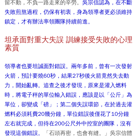
留不動，不負一路走來的辛勞。
吳宗信認為，在不斷
失敗煎熬過程，仍保有初衷，身為領導者更必須維持
鎮定，才有辦法率領團隊持續前進。
坦承面對重大失誤 訓練接受失敗的心理
素質
領導者也要坦誠面對錯誤。兩年多前，曾有一次發射
火箭，預計要燒60秒，結果27秒後火箭竟然失去動
力，開始亂轉。追查之後才發現，原來是灌入燃料
時，將電子秤的單位輸入錯誤，應該是以「公斤」為
單位，卻變成「磅」；第二個失誤環節，在於過去灌
燃料必須耗費20幾分鐘，單位錯誤後僅花了10分鐘
左右就完成，但待在200公尺外中控室的團隊，沒有
發現這個錯誤。
「石頭再密，也會有縫。」吳宗信體