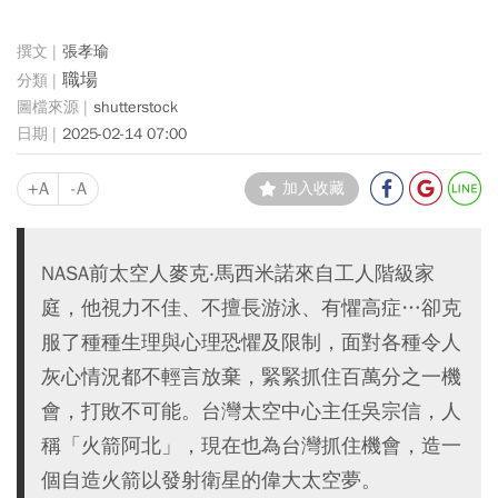
張孝瑜
職場
shutterstock
2025-02-14 07:00
+A
-A
加入收藏
NASA前太空人麥克‧馬西米諾來自工人階級家
庭，他視力不佳、不擅長游泳、有懼高症…卻克
服了種種生理與心理恐懼及限制，面對各種令人
灰心情況都不輕言放棄，緊緊抓住百萬分之一機
會，打敗不可能。台灣太空中心主任吳宗信，人
稱「火箭阿北」，現在也為台灣抓住機會，造一
個自造火箭以發射衛星的偉大太空夢。