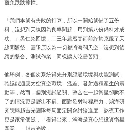
難免跌跌撞撞。
「我們本就有失敗的打算，所以一開始就備了五份
料，沒想到天線因為良率問題，用到第八份備料才成
功。」吳仁銘回憶，二三年農曆春節前終於克服了天
線問題後，團隊原以為一切都將海闊天空，沒想到後
續的整合、測試作業，同樣讓人吃盡苦頭。
他舉例，各個次系統得先分別經過環境與功能測試，
確認能適應太空真空環境、溫差、發射過程產生的震
動等，然而，個別測試過關、整合在一起衛星卻動不
了的情況更是層出不窮。面對發射時程壓力，鴻海研
究院與趙吉光團隊每周固定開會討論進度，熬夜工作
更是家常便飯，「看得出來，鴻海是真心想投資衛星
產業。」趙吉光說。