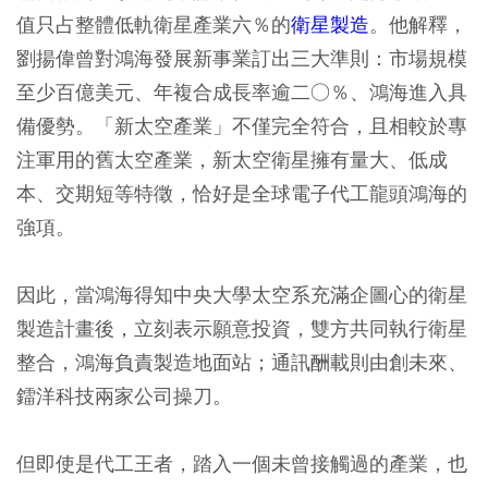
值只占整體低軌衛星產業六％的
衛星製造
。他解釋，
劉揚偉曾對鴻海發展新事業訂出三大準則：市場規模
至少百億美元、年複合成長率逾二○％、鴻海進入具
備優勢。「新太空產業」不僅完全符合，且相較於專
注軍用的舊太空產業，新太空衛星擁有量大、低成
本、交期短等特徵，恰好是全球電子代工龍頭鴻海的
強項。
因此，當鴻海得知中央大學太空系充滿企圖心的衛星
製造計畫後，立刻表示願意投資，雙方共同執行衛星
整合，鴻海負責製造地面站；通訊酬載則由創未來、
鐳洋科技兩家公司操刀。
但即使是代工王者，踏入一個未曾接觸過的產業，也