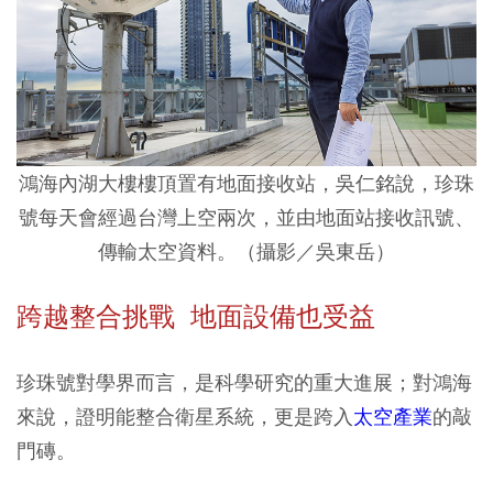
鴻海內湖大樓樓頂置有地面接收站，吳仁銘說，珍珠
號每天會經過台灣上空兩次，並由地面站接收訊號、
傳輸太空資料。（攝影／吳東岳）
跨越整合挑戰 地面設備也受益
珍珠號對學界而言，是科學研究的重大進展；對鴻海
來說，證明能整合衛星系統，更是跨入
太空產業
的敲
門磚。