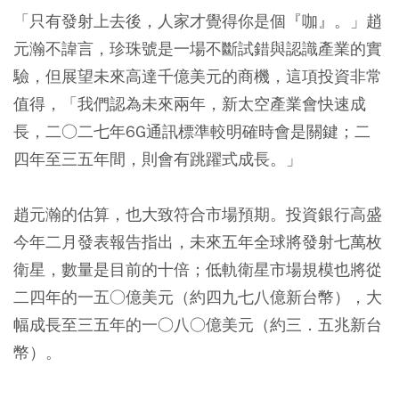
「只有發射上去後，人家才覺得你是個『咖』。」趙
元瀚不諱言，珍珠號是一場不斷試錯與認識產業的實
驗，但展望未來高達千億美元的商機，這項投資非常
值得，「我們認為未來兩年，新太空產業會快速成
長，二○二七年6G通訊標準較明確時會是關鍵；二
四年至三五年間，則會有跳躍式成長。」
趙元瀚的估算，也大致符合市場預期。投資銀行高盛
今年二月發表報告指出，未來五年全球將發射七萬枚
衛星，數量是目前的十倍；低軌衛星市場規模也將從
二四年的一五○億美元（約四九七八億新台幣），大
幅成長至三五年的一○八○億美元（約三．五兆新台
幣）。