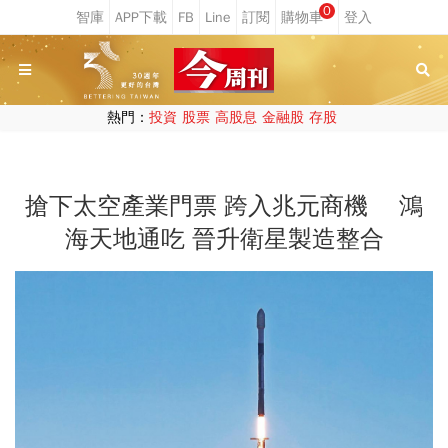
0
熱門：
投資
股票
高股息
金融股
存股
搶下太空產業門票 跨入兆元商機 鴻
海天地通吃 晉升衛星製造整合