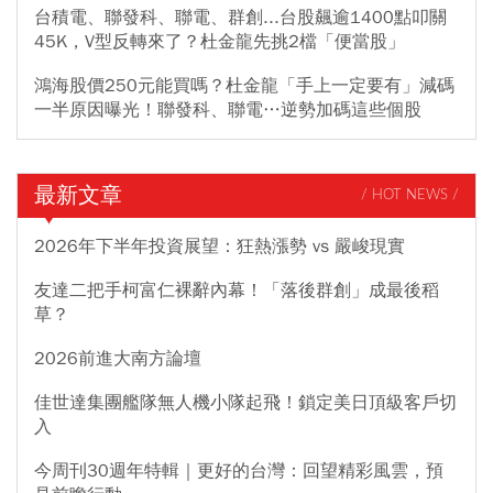
台積電、聯發科、聯電、群創...台股飆逾1400點叩關
45K，V型反轉來了？杜金龍先挑2檔「便當股」
鴻海股價250元能買嗎？杜金龍「手上一定要有」減碼
一半原因曝光！聯發科、聯電…逆勢加碼這些個股
最新文章
/ HOT NEWS /
2026年下半年投資展望：狂熱漲勢 vs 嚴峻現實
友達二把手柯富仁裸辭內幕！「落後群創」成最後稻
草？
2026前進大南方論壇
佳世達集團艦隊無人機小隊起飛！鎖定美日頂級客戶切
入
今周刊30週年特輯｜更好的台灣：回望精彩風雲，預