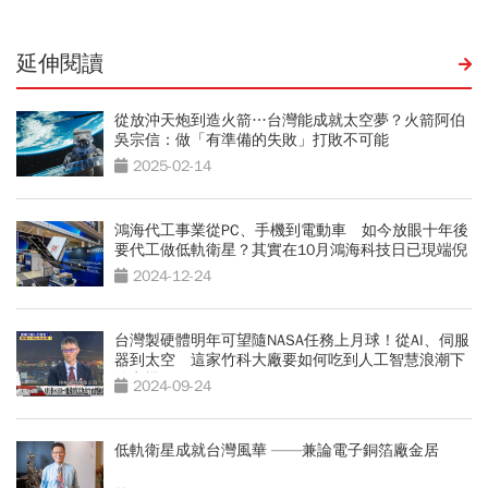
延伸閱讀
從放沖天炮到造火箭…台灣能成就太空夢？火箭阿伯
吳宗信：做「有準備的失敗」打敗不可能
2025-02-14
鴻海代工事業從PC、手機到電動車 如今放眼十年後
要代工做低軌衛星？其實在10月鴻海科技日已現端倪
2024-12-24
台灣製硬體明年可望隨NASA任務上月球！從AI、伺服
器到太空 這家竹科大廠要如何吃到人工智慧浪潮下
的商機？
2024-09-24
低軌衛星成就台灣風華 ——兼論電子銅箔廠金居