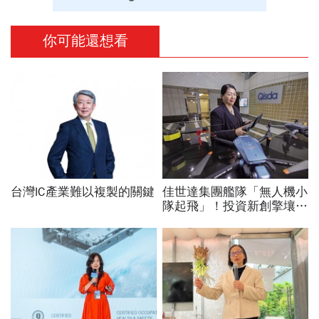
你可能還想看
台灣IC產業難以複製的關鍵
佳世達集團艦隊「無人機小
隊起飛」！投資新創擎壤、
翔隆，總座親督軍養大精
兵：鎖定美日頂級客戶切入