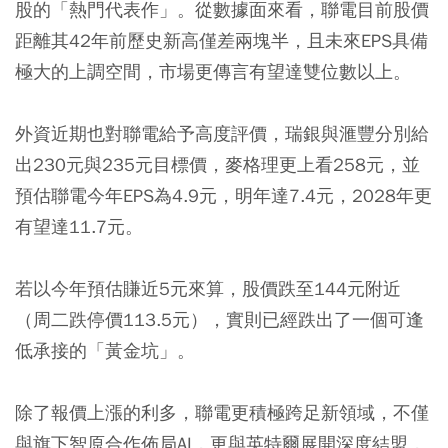
股的「熱門代表作」。從數據面來看，聯電目前股價
距離其42年前歷史新高僅差兩塊半，且未來EPS具備
極大的上調空間，市場更傳言有望達雙位數以上。
外資近期也對聯電給予高度評價，瑞銀與滙豐分別給
出230元與235元目標價，麥格理更上看258元，並
預估聯電今年EPS為4.9元，明年達7.4元，2028年更
有望達11.7元。
若以今年預估賺近5元來算，股價跌至144元附近
（周二跌停價113.5元），實則已經跌出了一個可逢
低承接的「黃金坑」。
除了報價上漲的利多，聯電更積極跨足新領域，不僅
與旗下智原合作佈局AI，更與英特爾展開深度結盟，