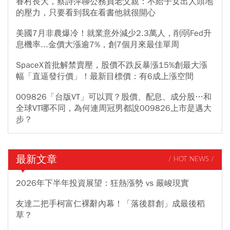
眷村長大，蔡詩萍聊公務員老父親：不給子女出人頭地
的壓力，只要看到我在看書他就很開心
美國7月非農爆冷！就業意外減少2.3萬人，削弱Fed升
息機率...金價大漲逾7%，創7個月來最佳單周
SpaceX首批解禁賣壓，股價不跌反暴漲15%創最大漲
幅「直逼發行價」！最新目標價：有6成上漲空間
009826「台版VT」可以買？股價、配息、成分股…和
全球VT哪不同，為何連周冠男都說009826上市是邁大
步？
最新文章
/ HOT NEWS /
2026年下半年投資展望：狂熱漲勢 vs 嚴峻現實
友達二把手柯富仁裸辭內幕！「落後群創」成最後稻
草？