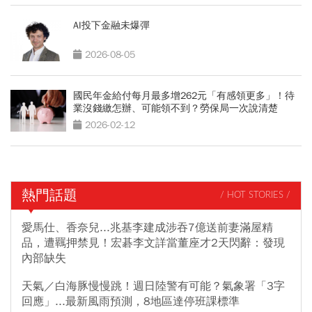
AI投下金融未爆彈
2026-08-05
國民年金給付每月最多增262元「有感領更多」！待
業沒錢繳怎辦、可能領不到？勞保局一次說清楚
2026-02-12
熱門話題
/ HOT STORIES /
愛馬仕、香奈兒...兆基李建成涉吞7億送前妻滿屋精
品，遭羈押禁見！宏碁李文詳當董座才2天閃辭：發現
內部缺失
天氣／白海豚慢慢跳！週日陸警有可能？氣象署「3字
回應」...最新風雨預測，8地區達停班課標準