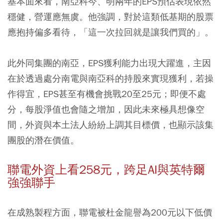
基本面來看，南亞科今、明兩年的EPS預估表現依然
穩健，營運應無虞。他強調，對於這類低基期的股票
應抱持偏多看待，「這一次拉回就是讓我們買的」。
此外同集團的南亞，EPS獲利能力出現大躍進，主因
在於透過處分南電與南亞科的持股來實現獲利，若操
作得宜，EPS甚至有機會挑戰20至25元；即便不處
分，每股淨值也會隨之增加，因此未來極具想像空
間，外資與本土法人紛紛上調其目標價，也顯示該集
團股的潛在價值。
聯電外資上看258元，跨足AI與英特爾
強強聯手
在成熟製程方面，聯電被杜金龍譽為200元以下低價