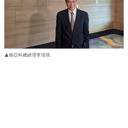
▲南亞科總經理李培瑛。