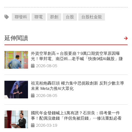
聯發科
聯電
群創
台股
台股杜金龍
延伸閱讀
外資空單創高＝台股要崩？9萬口期貨空單原因曝
光！華邦電、南亞科...老手喊「快換9檔AI飆股」賺
Q3大行情
2026-08-05
祖克柏炮轟巨頭 權力集中恐扼殺創新 反對少數主導
未來 Meta力推AI大眾化
2026-08-05
國民年金發錢喊上1萬有譜？石崇良：得考量一件
事！配偶沒繳錢「伴侶免被罰錢」…修法重點必看
2026-03-19