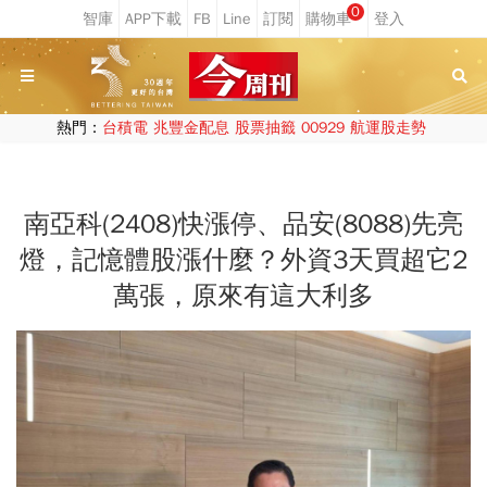
0
熱門：
台積電
兆豐金配息
股票抽籤
00929
航運股走勢
南亞科(2408)快漲停、品安(8088)先亮
燈，記憶體股漲什麼？外資3天買超它2
萬張，原來有這大利多