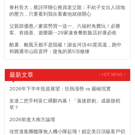
眷村長大，蔡詩萍聊公務員老父親：不給子女出人頭地
的壓力，只要看到我在看書他就很開心
父親節優惠／麥當勞買一送一、六福村免費玩！必勝
客、肯德基、遊樂園…29家速食餐飲飯店好康必收
酷暑、颱風天都不是阻礙！謝金河頂40度高溫，跑中
和圓通寺山區直呼：捷兔的第5項修煉
最新文章
/ HOT NEWS /
2026年下半年投資展望：狂熱漲勢 vs 嚴峻現實
友達二把手柯富仁裸辭內幕！「落後群創」成最後稻
草？
2026前進大南方論壇
佳世達集團艦隊無人機小隊起飛！鎖定美日頂級客戶切