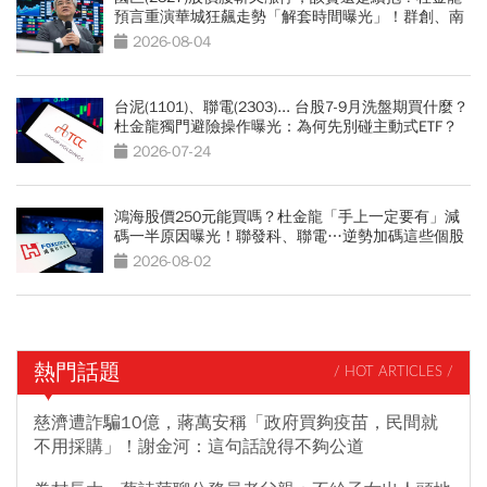
預言重演華城狂飆走勢「解套時間曝光」！群創、南
亞科也點名
2026-08-04
台泥(1101)、聯電(2303)... 台股7-9月洗盤期買什麼？
杜金龍獨門避險操作曝光：為何先別碰主動式ETF？
2026-07-24
鴻海股價250元能買嗎？杜金龍「手上一定要有」減
碼一半原因曝光！聯發科、聯電…逆勢加碼這些個股
2026-08-02
熱門話題
/ HOT ARTICLES /
慈濟遭詐騙10億，蔣萬安稱「政府買夠疫苗，民間就
不用採購」！謝金河：這句話說得不夠公道