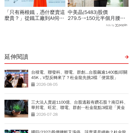
「只有兩根鐵，憑什麼賣這
中美晶(5483)股價
麼貴？」從鐵工廠到AI伺服
279.5→150元半個月腰
器滑軌霸主，川湖靠四大護
斬，徐秀蘭端出Q2好成
Ads by
城河創造超高毛利率
績、罕見抱屈自家股票：真
的被低估了
延伸閱讀
台積電、聯發科、聯電、群創...台股飆逾1400點叩關
45K，V型反轉來了？杜金龍先挑2檔「便當股」
2026-08-05
三大法人賣超1100億、台股逃殺有鑽石股？南亞科、
華邦電、旺宏、聯電、群創…杜金龍點3檔迎「黃金
坑」買點
2026-07-28
國巨(2327)股價腰斬又漲停，該賣還是續抱？杜金龍