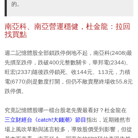
的。
南亞科、南亞營運穩健，杜金龍：拉回
找買點
週二記憶體股全部鎖跌停倒地不起，南亞科(2408)最
先摜至跌停，跌破400元整數關卡，華邦電(2344)、
旺宏(2337)隨後跌停鎖死、收144元、113元，力積
電(6770)則是數度打開，但仍不敵賣壓終場收55.8元
跌停價。
究竟記憶體股哪一檔台股老先覺最看好？杜金龍在
三立財經台《catch!大錢潮》節目
指出，近期雖然市
場上風吹草動與謠言較多，導致股價受到影響，但從