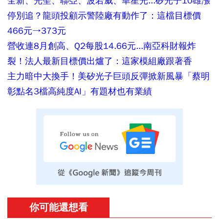
全新、光聖、聯亞、波若威、華星光...矽光子10雄漲
停別追？龍頭投顧示警陸廠有動作了：這檔目標價
466元→373元
營收連8月創高、Q2每股14.66元...南亞科財報炸
裂！法人最新目標價出爐了：這家模組廠跟著香
主力暗中大換手！美矽光子巨頭反彈掀新風暴「蔡明
彰點名3檔高純度AI」有題材也有業績