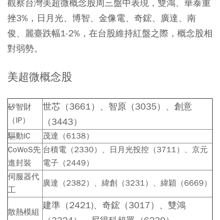
觀察台灣美超微概念股周三盤中表現，雙鴻、華泰重
挫3%，日月光、博智、金像電、奇鋐、廣達、南
俊、麗臺跌幅1-2%，在台股維持紅盤之際，概念股相
對弱勢。
美超微概念股
世芯（3661）、智原（3035）、創意
矽智財
（IP）
（3443）
驅動IC
茂達（6138）
CoWoS先
台積電（2330）、日月光投控（3711）、京元
進封裝
電子（2449）
伺服器代
廣達（2382）、緯創（3231）、緯穎（6669）
工
建準（2421)、奇鋐（3017）、雙鴻
散熱模組