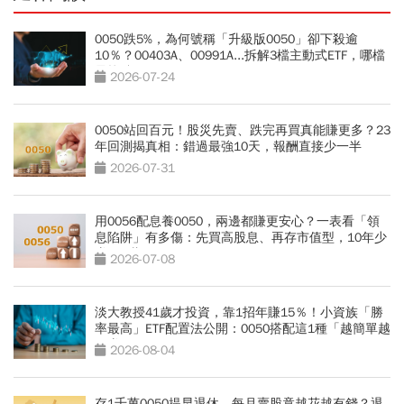
0050跌5%，為何號稱「升級版0050」卻下殺逾
10％？00403A、00991A...拆解3檔主動式ETF，哪檔
最抗跌？
2026-07-24
0050站回百元！股災先賣、跌完再買真能賺更多？23
年回測揭真相：錯過最強10天，報酬直接少一半
2026-07-31
用0056配息養0050，兩邊都賺更安心？一表看「領
息陷阱」有多傷：先買高股息、再存市值型，10年少
賺330萬
2026-07-08
淡大教授41歲才投資，靠1招年賺15％！小資族「勝
率最高」ETF配置法公開：0050搭配這1種「越簡單越
好賺」
2026-08-04
存1千萬0050提早退休，每月賣股竟越花越有錢？退