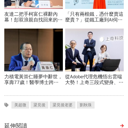
美超微
梁見後
梁見後老婆
劉秋珠
延伸閱讀