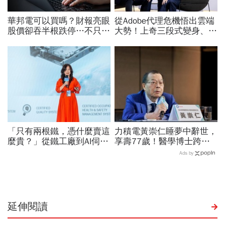
華邦電可以買嗎？財報亮眼
從Adobe代理危機悟出雲端
股價卻吞半根跌停…不只外
大勢！上奇三段式變身、季
資終結連3買改賣超1.8萬
季獲利20年不敗：再來搶
張利空，要抱要殺全看2重
無人機3D列印財
點
「只有兩根鐵，憑什麼賣這
力積電黃崇仁睡夢中辭世，
麼貴？」從鐵工廠到AI伺服
享壽77歲！醫學博士跨足
器滑軌霸主，川湖靠四大護
科技業、曾花8年還清千萬
Ads by
城河創造超高毛利率
債務、搏「九命怪貓」稱號
延伸閱讀