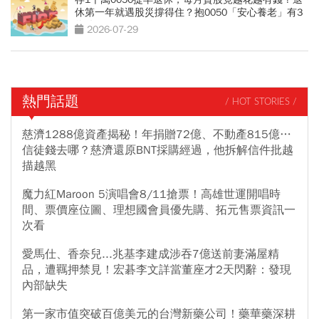
休第一年就遇股災撐得住？抱0050「安心養老」有3
條件
2026-07-29
熱門話題
/ HOT STORIES /
慈濟1288億資產揭秘！年捐贈72億、不動產815億…
信徒錢去哪？慈濟還原BNT採購經過，他拆解信件批越
描越黑
魔力紅Maroon 5演唱會8/11搶票！高雄世運開唱時
間、票價座位圖、理想國會員優先購、拓元售票資訊一
次看
愛馬仕、香奈兒...兆基李建成涉吞7億送前妻滿屋精
品，遭羈押禁見！宏碁李文詳當董座才2天閃辭：發現
內部缺失
第一家市值突破百億美元的台灣新藥公司！藥華藥深耕