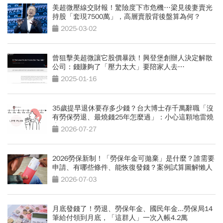
美超微壓線交財報！驚險度下市危機…梁見後妻賣光
持股「套現7500萬」，高層賣股背後盤算為何？
2025-03-02
曾狙擊美超微讓它股價暴跌！興登堡創辦人決定解散
公司：錢賺夠了「壓力太大」要陪家人去…
2025-01-16
35歲提早退休要存多少錢？台大博士存千萬辭職「沒
有勞保勞退、最燒錢25年怎麼過」：小心這顆地雷燒
光存款
2026-07-27
2026勞保新制！「勞保年金可拋棄」是什麼？誰需要
申請、有哪些條件、能恢復發錢？案例試算圖解懶人
包
2026-07-03
月底發錢了！勞退、勞保年金、國民年金...勞保局14
筆給付領到月底，「這群人」一次入帳4.2萬