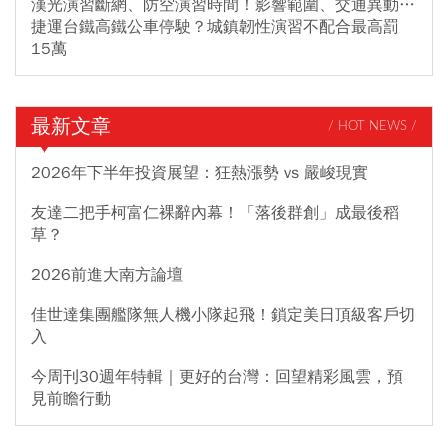
漢光演習斷網、防空演習時間！影響範圍、交通異動…
捷運台鐵高鐵公車停駛？城鎮韌性演習不配合最高罰
15萬
最新文章
/ HOT NEWS /
2026年下半年投資展望：狂熱漲勢 vs 嚴峻現實
友達二把手柯富仁裸辭內幕！「落後群創」成最後稻
草？
2026前進大南方論壇
佳世達集團艦隊無人機小隊起飛！鎖定美日頂級客戶切
入
今周刊30週年特輯｜更好的台灣：回望精彩風雲，預
見前瞻行動