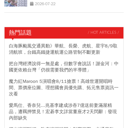
2026-07-22
熱門話題
/ HOT ARTICLES /
白海豚颱風交通異動》華航、長榮、虎航、星宇8/9取
消航班，台鐵高鐵捷運航運公路管制不斷更新
把台灣經濟說得一無是處，但數字會說話！謝金河：中
國更依賴台灣「仍很需要我們的半導體」
魔力紅Maroon 5演唱會8/11搶票！高雄世運開唱時
間、票價座位圖、理想國會員優先購、拓元售票資訊一
次看
愛馬仕、香奈兒...兆基李建成涉吞7億送前妻滿屋精
品，遭羈押禁見！宏碁李文詳當董座才2天閃辭：發現
內部缺失