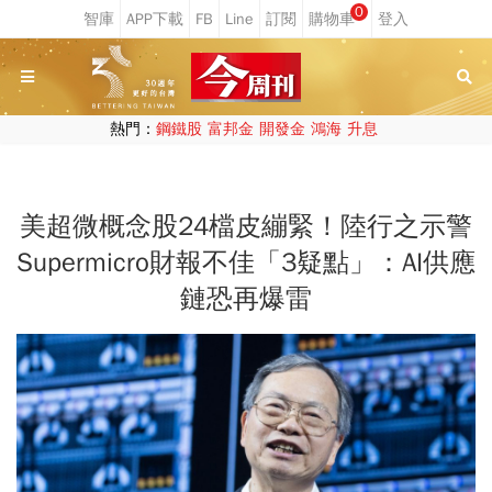
0
熱門：
鋼鐵股
富邦金
開發金
鴻海
升息
美超微概念股24檔皮繃緊！陸行之示警
Supermicro財報不佳「3疑點」：AI供應
鏈恐再爆雷