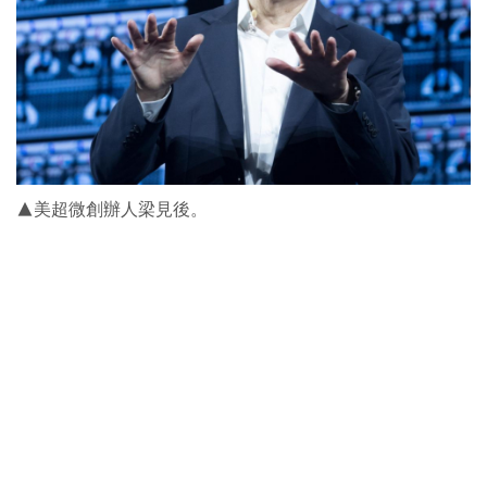
▲美超微創辦人梁見後。