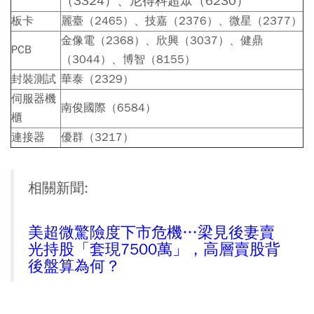
（3324）、尼得科超眾（6230）
板卡
麗臺（2465）、技嘉（2376）、微星（2377）
金像電（2368）、欣興（3037）、健鼎
PCB
（3044）、博智（8155）
封裝測試
華泰（2329）
伺服器機
南俊國際（6584）
櫃
連接器
優群（3217）
相關新聞:
美超微驚險度下市危機…梁見後妻賣
光持股「套現7500萬」，高層賣股背
後盤算為何？