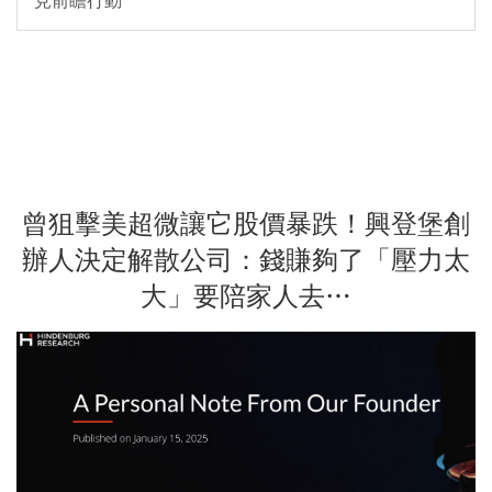
見前瞻行動
曾狙擊美超微讓它股價暴跌！興登堡創
辦人決定解散公司：錢賺夠了「壓力太
大」要陪家人去…