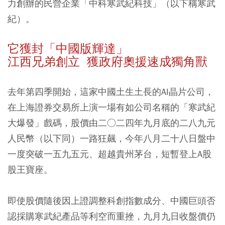
力創辦的民營企業「中科寒武紀科技」（以下稱寒武
紀）。
它獲封「中國版輝達」
江西兄弟創立 獲政府奧援速成獨角獸
去年第四季開始，這家中國土生土長的AI晶片公司，
在上海證券交易所上演一場有如公司名稱的「寒武紀
大爆發」戲碼，股價由二○二四年九月底的二八九元
人民幣（以下同）一路狂飆，今年八月二十八日盤中
一度突破一五九五元、超越貴州茅台，短暫登上A股
股王寶座。
即使股價隨後因上證調整科創指數成分、中國巨頭否
認採購寒武紀產品等利空而重挫，九月九日收盤價仍