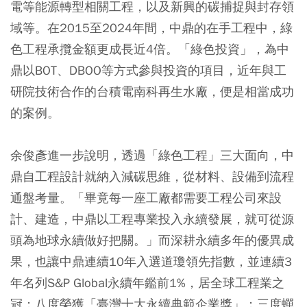
電等能源轉型相關工程，以及新興的碳捕捉與封存領
域等。在2015至2024年間，中鼎的在手工程中，綠
色工程承攬金額更成長近4倍。「綠色投資」，為中
鼎以BOT、DBOO等方式參與投資的項目，近年與工
研院技術合作的台積電南科再生水廠，便是相當成功
的案例。
余俊彥進一步說明，透過「綠色工程」三大面向，中
鼎自工程設計就納入減碳思維，從材料、設備到流程
通盤考量。「畢竟每一座工廠都需要工程公司來設
計、建造，中鼎以工程專業投入永續發展，就可從源
頭為地球永續做好把關。」而深耕永續多年的優異成
果，也讓中鼎連續10年入選道瓊領先指數，並連續3
年名列S&P Global永續年鑑前1%，居全球工程業之
冠；八度榮獲「臺灣十大永續典範企業獎」；三度蟬