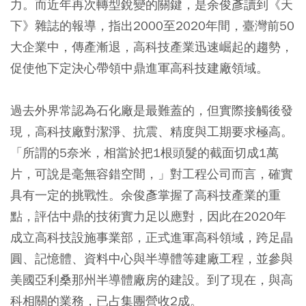
力。而近年再次轉型銳變的關鍵，是余俊彥讀到《天
下》雜誌的報導，指出2000至2020年間，臺灣前50
大企業中，傳產漸退，高科技產業迅速崛起的趨勢，
促使他下定決心帶領中鼎進軍高科技建廠領域。
過去外界常認為石化廠是最難蓋的，但實際接觸後發
現，高科技廠對潔淨、抗震、精度與工期要求極高。
「所謂的5奈米，相當於把1根頭髮的截面切成1萬
片，可說是毫無容錯空間，」對工程公司而言，確實
具有一定的挑戰性。余俊彥掌握了高科技產業的重
點，評估中鼎的技術實力足以應對，因此在2020年
成立高科技設施事業部，正式進軍高科領域，跨足晶
圓、記憶體、資料中心與半導體等建廠工程，並參與
美國亞利桑那州半導體廠房的建設。到了現在，與高
科相關的業務，已占集團營收2成。