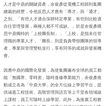
人才是中鼎的關鍵資產，余俊彥從電機工程師到集團
總裁的經歷，令他反思人才應有「專才」與「通才」
之別。「有些人才適合深耕特定專業，有些則比較適
合往管理發展，兩種人都不可或缺。」於是余俊彥構
思中鼎獨特的「上校團長制」，「上校」是指未任管
理職的專業人才，「團長」則是負責帶領團隊的領導
者，專業與管理雙軌並行，享有同等的成就與發展機
會。
因應中鼎的國際化發展，為使集團遍布全球的員工都
能「無國界、零時差」隨時進修專業能力，余俊彥推
動成立名為「中鼎大學」的全方位線上學習平台，提
供涵蓋工程技術、高階管理與語言等上千堂各領域線
上課程，員工可隨時上線學習。此外，為推廣工程教