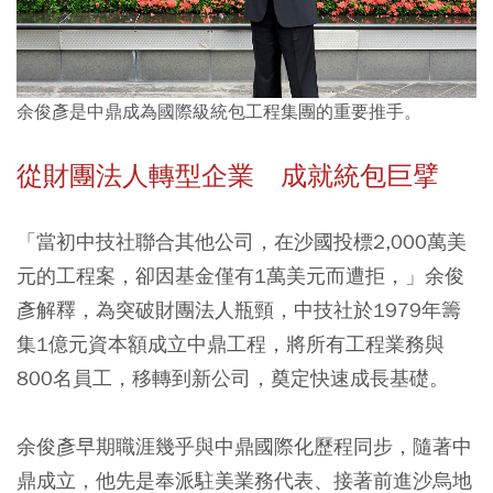
余俊彥是中鼎成為國際級統包工程集團的重要推手。
從財團法人轉型企業 成就統包巨擘
「當初中技社聯合其他公司，在沙國投標2,000萬美
元的工程案，卻因基金僅有1萬美元而遭拒，」余俊
彥解釋，為突破財團法人瓶頸，中技社於1979年籌
集1億元資本額成立中鼎工程，將所有工程業務與
800名員工，移轉到新公司，奠定快速成長基礎。
余俊彥早期職涯幾乎與中鼎國際化歷程同步，隨著中
鼎成立，他先是奉派駐美業務代表、接著前進沙烏地