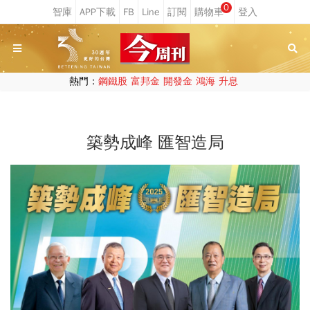
0
熱門：
鋼鐵股
富邦金
開發金
鴻海
升息
築勢成峰 匯智造局