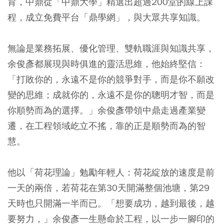
育，中鼎從「中鼎大學」精選出超過200堂的線上課
程，成立免費平台「鼎學網」，與大眾共享知識。
無論是業務拓展、優化管理、雙軌職涯與知識共享，
余俊彥都展現與時俱進的靈活思維，他始終堅信：
「打敗你的，永遠不是你的競爭對手，而是你不願改
變的思維；成就你的，永遠不是你的聰明才智，而是
你順勢而為的選擇。」余俊彥帶領中鼎走過產業變
遷，在工程領域屹立不搖，靠的正是順勢而為的智
慧。
他以「荷花理論」勉勵年輕人：荷花綻放的速度是前
一天的兩倍，若荷花在第30天開滿整個池塘，第29
天時也只開滿一半而已。「想要成功，越到最後，越
要努力，」余俊彥一生懸命於工程，以一步一腳印的