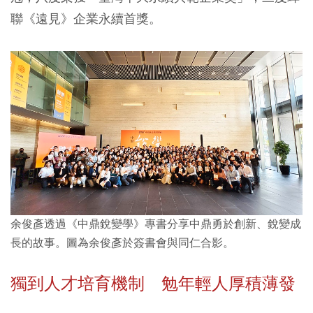
聯《遠見》企業永續首獎。
余俊彥透過《中鼎銳變學》專書分享中鼎勇於創新、銳變成
長的故事。圖為余俊彥於簽書會與同仁合影。
獨到人才培育機制 勉年輕人厚積薄發