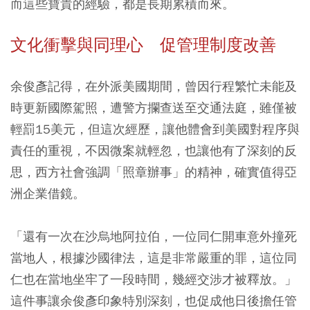
而這些寶貴的經驗，都是長期累積而來。
文化衝擊與同理心 促管理制度改善
余俊彥記得，在外派美國期間，曾因行程繁忙未能及
時更新國際駕照，遭警方攔查送至交通法庭，雖僅被
輕罰15美元，但這次經歷，讓他體會到美國對程序與
責任的重視，不因微案就輕忽，也讓他有了深刻的反
思，西方社會強調「照章辦事」的精神，確實值得亞
洲企業借鏡。
「還有一次在沙烏地阿拉伯，一位同仁開車意外撞死
當地人，根據沙國律法，這是非常嚴重的罪，這位同
仁也在當地坐牢了一段時間，幾經交涉才被釋放。」
這件事讓余俊彥印象特別深刻，也促成他日後擔任管