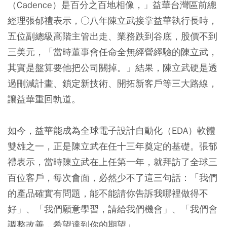
（Cadence）是百分之百地相像，」益華台灣區前總
經理張郁禮表示，○八年陳立武接掌益華執行長時，
五位副總級高階主管出走、業務跌到谷底，股價不到
三美元，「當時董事會任命全無經營經驗的陳立武，
其實是盤算要他把公司關掉。」結果，陳立武硬是透
過刪減計畫、鎖定新技術、開拓新客戶等三大路線，
讓益華重回軌道。
如今，益華能成為全球電子設計自動化（EDA）軟體
雙雄之一，正是陳立武在任十三年奠定的基礎。張郁
禮表示，當時陳立武在上任第一年，就拜訪了全球三
百位客戶，每次會面，必然少不了這三句話：「我們
的產品確實有問題，能不能請你告訴我哪裡做得不
好」、「我們願意學習，請給我們機會」、「我們會
調整改善，希望達到你的期望」。