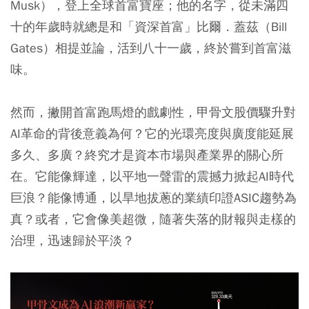
Musk），登上全球首富寶座；他的名字，從未滿四
十的年歲時就總是和「資深首富」比爾．蓋茲（Bill
Gates）相提並論，活到八十一歲，終於嘗到首富滋
味。
然而，撇開首富跑馬燈的戲劇性，甲骨文股價驟升對
AI革命的背後意義為何？它的光環亮度與廣度能延展
多久、多廣？終究才是資本市場與產業界的關心所
在。它能像輝達，以平地一聲雷的震撼力掀起AI時代
巨浪？能像博通，以旱地拔蔥的業績印證ASIC趨勢為
真？或者，它會像美超微，隨著失落的財報與走樣的
治理，迅速歸於平淡？