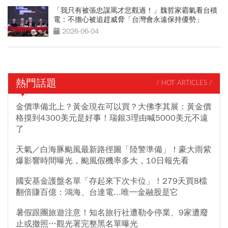
「我只有被張忠謀罵才悲觀過！」魏哲家霸氣看台積
電：不擔心被追趕威脅「台灣會永遠保持優勢」
2026-06-04
熱門話題
/ HOT ARTICLES /
金價準備北上？黃金現在可以買？大佛李其展：黃金價
格摸到4300美元是好事！瑞銀3理由喊5000美元不遠
了
天氣／白海豚颱風最新路徑圖「陸警準備」！豪大雨紫
爆影響時間曝光，颱風假機率多大，10日報先看
國安基金護盤名單「存起來下次卡位」！279天買8檔
翻倍賺百億：鴻海、台達電...唯一金融股是它
暑假跟團旅遊注意！知名旅行社遭勒令停業、9家遭廢
止或撤照…觀光署完整黑名單曝光