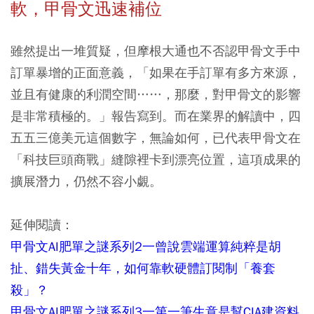
軟，甲骨文迅速補位
雖然提出一堆質疑，但摩根大通也不否認甲骨文手中
訂單暴增的正面意義，「如果在手訂單有多方來源，
並且有健康的利潤空間……，那麼，對甲骨文的影響
是非常積極的。」報告寫到。而在業界的解讀中，四
五五三億美元這個數字，無論如何，已代表甲骨文在
「科技巨頭商戰」縫隙裡卡到漂亮位置，這項成果的
擴展潛力，仍然不容小覷。
延伸閱讀：
甲骨文AI肥單之謎系列2一曾說雲端運算純粹是胡
扯、錯失黃金十年，如何靠軟硬體訂閱制「養套
殺」？
甲骨文AI肥單之謎系列3一第一筆生意是幫CIA建資料