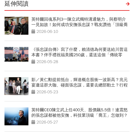
延伸閱讀
英特爾回魂系列3一陳立武獨特溝通魅力，與蔡明介
一見如故！如何成功安撫張忠謀？戰友讚他「頂級喬
王」
2026-06-10
《張忠謀自傳》寫了什麼，賴清德為何要送給川普這
本書？伴手禮祝福美國250歲，還送這個「傳統零
食」
2026-05-28
影／黃仁勳提前抵台，輝達概念股衝一波新高？兆元
宴邀這群大咖、碰面張忠謀，還要去總部動土？行程
曝光
2026-05-23
英特爾CEO陳立武上任400天、股價飆5.5倍！連震怒
的張忠謀都被他安撫，科技業頂級「喬王」怎做到？
2026-05-27