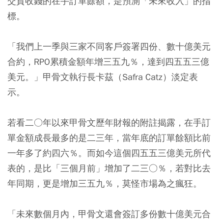
交貨收錢的在手訂單餘額，是預測「未來收入」的指
標。
「我們上一季與三家不同客戶簽署四份、數十億美元
合約，RPO累積金額年增三五九％，達到四五五三億
美元。」甲骨文執行長卡茲（Safra Catz）淡定表
示。
若看二○年以來甲骨文歷年財報的附註揭露，在手訂
單金額成長最多的是二三年，當年底的訂單餘額比前
一年多了約四六％。而如今這個四五五三億美元所代
表的，是比「三個月前」增加了二三○％，若對比去
年同期，更是增加三五九％，莫怪市場為之瘋狂。
「未來數個月內，甲骨文還會簽訂多份數十億美元合