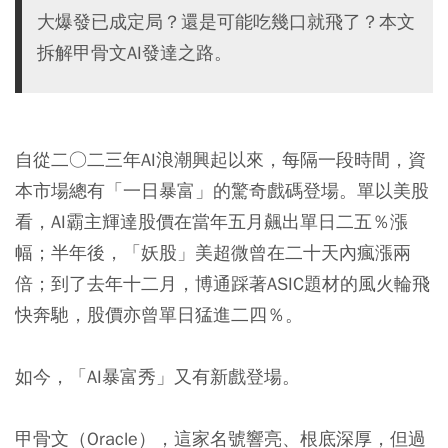
大爆發已成定局？還是可能吃幾口就飛了？本文
拆解甲骨文AI發達之路。
自從二○二三年AI浪潮興起以來，每隔一段時間，資
本市場總有「一日暴富」的驚奇戲碼登場。單以美股
看，AI霸主輝達股價在當年五月飆出單日二五％漲
幅；半年後，「妖股」美超微曾在二十天內瘋漲兩
倍；到了去年十二月，博通踩著ASIC題材的風火輪飛
快奔馳，股價亦曾單日猛進二四％。
如今，「AI暴富秀」又有新戲登場。
甲骨文（Oracle），這家名號響亮、根底深厚，但過