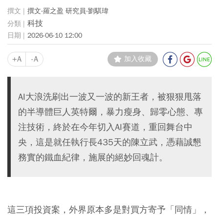
撰文‧羅之盈 研究員‧劉騏瑋
科技
2026-06-10 12:00
+A
-A
加入收藏
AI大浪洗刷出一波又一波的新王者，被狠狠甩落
的半導體巨人英特爾，暴力瘦身、歸零心態、專
注技術，終於在今年切入AI賽道，重回舞台中
央，這是就任執行長435天的陳立武，憑藉誠懇
務實的鐵血紀律，施展的絕妙回魂計。
這三項投資案，外界原本多是對買方寄予「同情」，