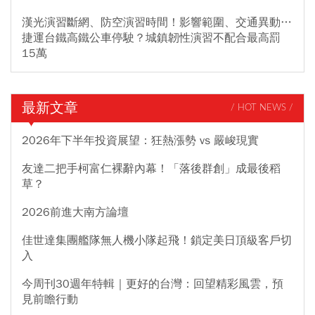
漢光演習斷網、防空演習時間！影響範圍、交通異動…
捷運台鐵高鐵公車停駛？城鎮韌性演習不配合最高罰
15萬
最新文章
/ HOT NEWS /
2026年下半年投資展望：狂熱漲勢 vs 嚴峻現實
友達二把手柯富仁裸辭內幕！「落後群創」成最後稻
草？
2026前進大南方論壇
佳世達集團艦隊無人機小隊起飛！鎖定美日頂級客戶切
入
今周刊30週年特輯｜更好的台灣：回望精彩風雲，預
見前瞻行動