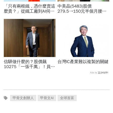
「只有兩根鐵，憑什麼賣這
中美晶(5483)股價
麼貴？」從鐵工廠到AI伺服
279.5→150元半個月腰
器滑軌霸主，川湖靠四大護
斬，徐秀蘭端出Q2好成
城河創造超高毛利率
績、罕見抱屈自家股票：真
的被低估了
信驊做什麼的？股價飆
台灣IC產業難以複製的關鍵
10275「一張千萬」！員工
年薪平均540萬…中年失業
Ads by
工程師如何孵出「萬金股」
甲骨文創辦人
甲骨文AI
全球首富