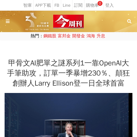
0
熱門：
鋼鐵股
富邦金
開發金
鴻海
升息
甲骨文AI肥單之謎系列1一靠OpenAI大
手筆助攻，訂單一季暴增230％、顛狂
創辦人Larry Ellison登一日全球首富