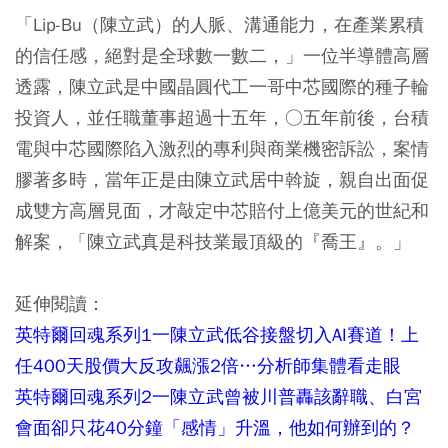
「Lip-Bu（陳立武）的人脈、溝通能力，在產業累積
的信任感，絕對是全球數一數二，」一位半導體高層
透露，陳立武是中國晶圓代工一哥中芯國際的種子輪
投資人，並任職董事超過十五年，○五年前後，台積
電與中芯國際陷入激烈的專利與商業機密訴訟，案情
膠著多時，當年正是由陳立武居中斡旋，親自出面促
成雙方高層見面，才敲定中芯賠付上億美元的世紀和
解案，「陳立武真是科技業最頂級的『喬王』。」
延伸閱讀：
英特爾回魂系列1一陳立武低谷接盤切入AI賽道！上
任400天股價大反攻飆漲2倍…分析師集體看走眼
英特爾回魂系列2一陳立武曾被川普轟該辭職、白宮
會面卻只花40分鐘「感情」升溫，他如何辦到的？