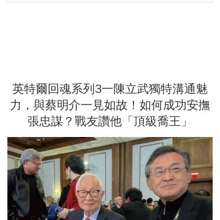
英特爾回魂系列3一陳立武獨特溝通魅
力，與蔡明介一見如故！如何成功安撫
張忠謀？戰友讚他「頂級喬王」