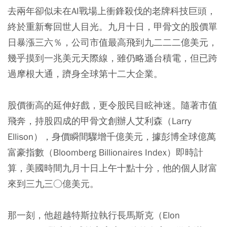
去兩年卻似未在AI戰場上衝鋒殺伐的老牌科技巨頭，
終於重新奪回世人目光。九月十日，甲骨文的股價單
日暴漲三六％，公司市值最高飛到九二二二億美元，
幾乎摸到一兆美元天際線，雖仍略遜台積電，但已跨
過摩根大通，躋身全球第十二大企業。
股價衝高的延伸好戲，更令股民目眩神迷。隨著市值
飛奔，持股四成的甲骨文創辦人艾利森（Larry
Ellison），身價瞬間驟增千億美元，據彭博全球億萬
富豪指數（Bloomberg Billionaires Index）即時計
算，美國時間九月十日上午十點十分，他的個人財富
來到三九三○億美元。
那一刻，他超越特斯拉執行長馬斯克（Elon