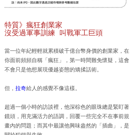
特質》瘋狂創業家
沒受過軍事訓練 叫戰軍工巨頭
當一位年紀輕輕就累積破千億台幣身價的創業家，在
你面前頻頻自稱「瘋狂」，第一時間難免懷疑，這會
不會只是他想展現優越姿態的矯揉話術。
但，
拉奇
給人的感覺不像這樣。
超過一個小時的訪談裡，他深棕色的眼珠總是緊盯著
鏡頭，用充滿活力的語調，回覆一些完全不在事前規
畫內的問題；而其中最讓他興味盎然的「插曲」，是
關於犯錯與失敗。