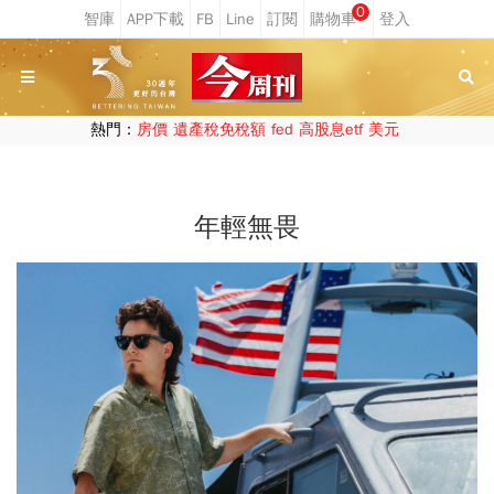
0
熱門：
房價
遺產稅免稅額
fed
高股息etf
美元
年輕無畏