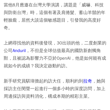
當他8月應邀在台灣大學演講，講題是「威嚇、科技
與防衛台灣」時，這個有著及肩捲髮、蓄山羊鬍的年
輕臉龐，居然大談這個敏感題目，引發我的高度好
奇。
上網尋找他的資料後發現，30出頭的他，二度創業的
公司
Anduril
，不但是全球估值最高的國防新創獨角
獸，且被認為影響力不亞於OpenAI，他是如何能有成
就如今的成績？我決定啟動約訪。
新手研究員騏瑋擔起約訪大任，順利約到
拉奇
，她與
採訪主任閔聲一起進行一個多小時的深度訪問，加上
周邊採訪與資料消化，構成本期的精彩主菜。