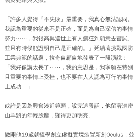
「許多人覺得『不失敗』最重要，我真心無法認同。
我認為重要的從來不是正確，而是為自己深信的事情
努力⋯⋯，我很高興這世上有人瘋狂到願意去嘗試、
並且有時候能證明自己是正確的。」延續著挑戰國防
工業典範的話題，拉奇自顧自地發表了一段演說：
「我好像講太長了⋯⋯，我的意思是，我寧願在特別
且重要的事情上受挫，也不要在人人認為可行的事情
上成功。」
或許是因為興奮湊近鏡頭，說完這段話，他留著濃密
山羊鬍的年輕臉龐，顯得更加明亮。
撇開他19歲就輟學創立虛擬實境裝置新創Oculus，並