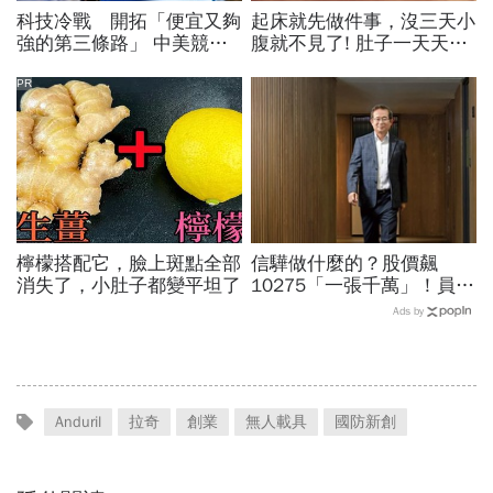
科技冷戰 開拓「便宜又夠
起床就先做件事，沒三天小
強的第三條路」 中美競爭
腹就不見了! 肚子一天天變
進入新回合 月之暗面開源
小！
策略 改寫AI獲利模式
PR
檸檬搭配它，臉上斑點全部
信驊做什麼的？股價飆
消失了，小肚子都變平坦了
10275「一張千萬」！員工
年薪平均540萬…中年失業
Ads by
工程師如何孵出「萬金股」
Anduril
拉奇
創業
無人載具
國防新創