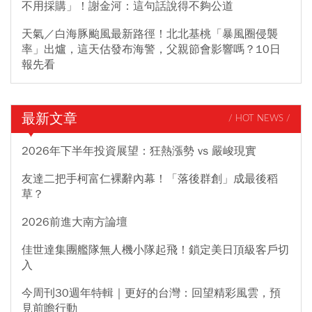
不用採購」！謝金河：這句話說得不夠公道
天氣／白海豚颱風最新路徑！北北基桃「暴風圈侵襲
率」出爐，這天估發布海警，父親節會影響嗎？10日
報先看
最新文章
/ HOT NEWS /
2026年下半年投資展望：狂熱漲勢 vs 嚴峻現實
友達二把手柯富仁裸辭內幕！「落後群創」成最後稻
草？
2026前進大南方論壇
佳世達集團艦隊無人機小隊起飛！鎖定美日頂級客戶切
入
今周刊30週年特輯｜更好的台灣：回望精彩風雲，預
見前瞻行動