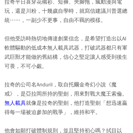
拉奇平日喜穿花襯衫、短褲、夾腳拖，瘋動漫與電
玩，還是川粉，十幾歲自學時，就寫信建議川普選總
統……，一副少不更事，自由不羈的模樣。
但他受訪時熱切地傳達創業信念，是希望打造出以AI
軟體驅動的低成本無人載具武器，打破武器都只有軍
武巨獸才能做的舊結構，信心之堅定讓人感受到後生
可畏，不可小覷。
拉奇的公司名Anduril，取自托爾金奇幻小說《魔
戒》，是亞拉岡所持的聖劍，用來對戰大魔王索倫。
無人載具
就像是拉奇的聖劍，他打造聖劍「想迅速贏
得每一場被迫參加的戰爭」，維持和平。
他會如願打破體制規則，並且堅持初心嗎？拭目以