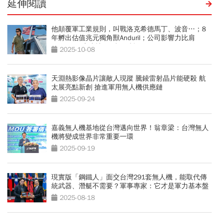
延伸閱讀
他顛覆軍工業規則，叫戰洛克希德馬丁、波音…；8
年孵出估值兆元獨角獸Anduril；公司影響力比肩
OpenAI 獨家專訪 33歲軍武怪傑
2025-10-08
天淵熱影像晶片讓敵人現蹤 騰錂雷射晶片能硬殺 航
太展亮點新創 搶進軍用無人機供應鏈
2025-09-24
嘉義無人機基地從台灣邁向世界！翁章梁：台灣無人
機將變成世界非常重要一環
2025-09-19
現實版「鋼鐵人」面交台灣291套無人機，能取代傳
統武器、潛艇不需要？軍事專家：它才是軍力基本盤
2025-08-18