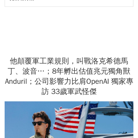
他顛覆軍工業規則，叫戰洛克希德馬
丁、波音…；8年孵出估值兆元獨角獸
Anduril；公司影響力比肩OpenAI 獨家專
訪 33歲軍武怪傑