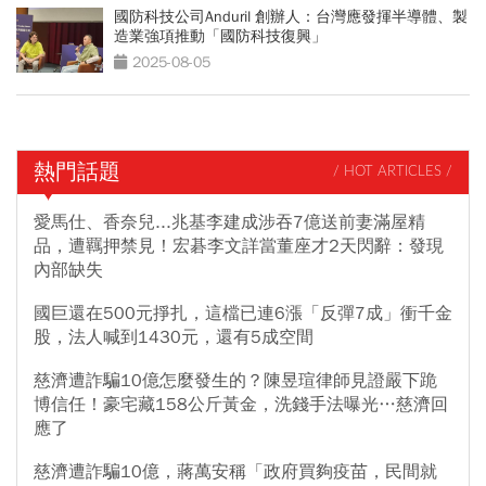
國防科技公司Anduril 創辦人：台灣應發揮半導體、製
造業強項推動「國防科技復興」
2025-08-05
熱門話題
/ HOT ARTICLES /
愛馬仕、香奈兒...兆基李建成涉吞7億送前妻滿屋精
品，遭羈押禁見！宏碁李文詳當董座才2天閃辭：發現
內部缺失
國巨還在500元掙扎，這檔已連6漲「反彈7成」衝千金
股，法人喊到1430元，還有5成空間
慈濟遭詐騙10億怎麼發生的？陳昱瑄律師見證嚴下跪
博信任！豪宅藏158公斤黃金，洗錢手法曝光…慈濟回
應了
慈濟遭詐騙10億，蔣萬安稱「政府買夠疫苗，民間就