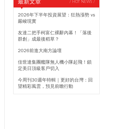
最新文章
/ HOT NEWS /
2026年下半年投資展望：狂熱漲勢 vs
嚴峻現實
友達二把手柯富仁裸辭內幕！「落後
群創」成最後稻草？
2026前進大南方論壇
佳世達集團艦隊無人機小隊起飛！鎖
定美日頂級客戶切入
今周刊30週年特輯｜更好的台灣：回
望精彩風雲，預見前瞻行動