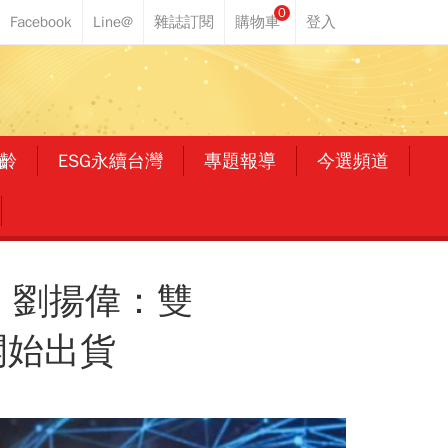
0
齡
ESG永續台灣
專題報導
今選頻道
！劉揚偉：雙
開始出貨