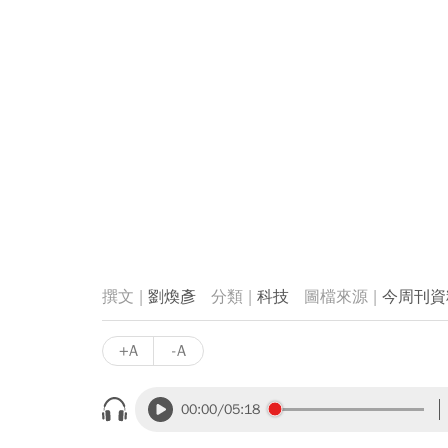
劉煥彥
科技
今周刊資
+A
-A
00:00
/05:18