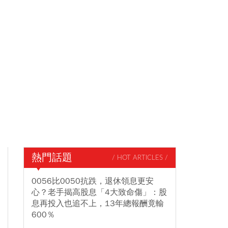
熱門話題
/ HOT ARTICLES /
0056比0050抗跌，退休領息更安
心？老手揭高股息「4大致命傷」：股
息再投入也追不上，13年總報酬竟輸
600％