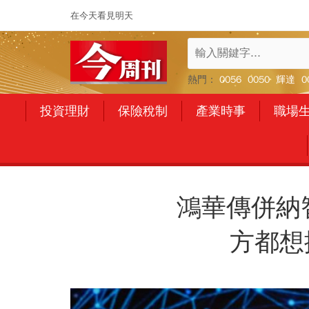
在今天看見明天
熱門：
0056
0050
輝達
0
投資理財
保險稅制
產業時事
職場
鴻華傳併納
方都想