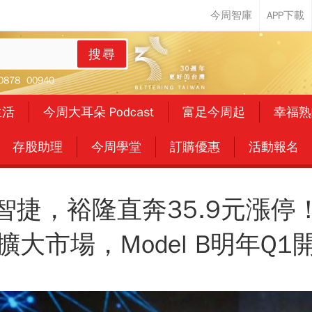
搜尋
0878
00940
生活
今周大耳朵 Podcast
富足今周起
幸福熟
存股助理
今周學堂
訂購優惠
活動報名
智捷，裕隆直奔35.9元漲停
擴大市場，Model B明年Q1