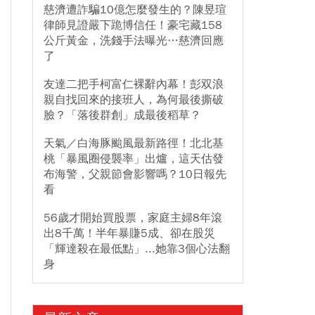
慈濟遭詐騙10億怎麼發生的？陳昱瑄
律師見證嚴下跪博信任！豪宅藏158
公斤黃金，洗錢手法曝光…慈濟回應
了
友達二把手柯富仁裸辭內幕！彭双浪
親自找回來的接班人，為何最後撕破
臉？「落後群創」成最後稻草？
天氣／白海豚颱風最新路徑！北北基
桃「暴風圈侵襲率」出爐，這天估發
布海警，父親節會影響嗎？10日報先
看
56歲才開始買股票，家庭主婦8年滾
出8千萬！半年暴賺5成、卻在股災
「輝達殺在最低點」...她靠3個心法翻
身