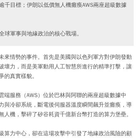
炸逾千目標；伊朗以低價無人機癱瘓AWS兩座超級數據
成全球軍事與地緣政治的核心戰場。
未來情勢的事件。首先是美國與以色列軍方對伊朗發動
破壞力，而是美軍動用人工智慧所進行的精準打擊，讓
爭的真實樣貌。
雲端服務（AWS）位於巴林與阿聯的兩座超級數據中
力與冷卻系統，斷電後伺服器溫度瞬間飆升並癱瘓，導
無人機，擊碎了矽谷耗資千億新台幣打造的算力堡壘。
級算力中心，卻在這場攻擊中引發了地緣政治風險的顧