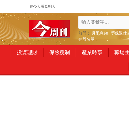
在今天看見明天
熱門：
月配息etf
勞保退休
存股名單
投資理財
保險稅制
產業時事
職場