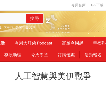
搜尋
金
00939
勞保年金試算
生活
今周大耳朵 Podcast
富足今周起
幸福熟
存股助理
今周學堂
訂購優惠
活動報名
人工智慧與美伊戰爭