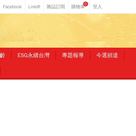
0
齡
ESG永續台灣
專題報導
今選頻道