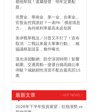
都他幫我！遺屬發聲「明年定要配
股」
兆豐金、華南金、第一金、合庫金...
官股金控買誰好？一表PK「價差填息
力」，為何殖利率最高未必划算
美伊戰爭戰況／川普又不打了！宣布
取消「二戰以來最大軍事行動」，稱
協議框架談妥，條件曝光
漢光演習斷網、防空演習時間！影響
範圍、交通異動…捷運台鐵高鐵公車
停駛？城鎮韌性演習不配合最高罰15
萬
最新文章
/ HOT NEWS /
2026年下半年投資展望：狂熱漲勢 vs