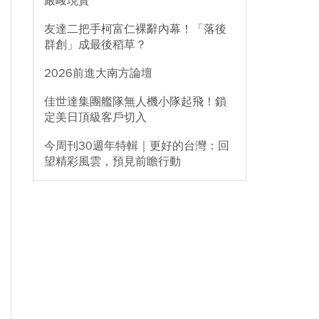
嚴峻現實
友達二把手柯富仁裸辭內幕！「落後
群創」成最後稻草？
2026前進大南方論壇
佳世達集團艦隊無人機小隊起飛！鎖
定美日頂級客戶切入
今周刊30週年特輯｜更好的台灣：回
望精彩風雲，預見前瞻行動