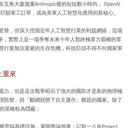
廈拋棄Anthropic後的短短數小時內， OpenAI
的巨額軍工訂單，成為美軍人工智慧化應用的新核心。
更替，但深入挖掘近年人工智慧行業的利益網絡，這場
之爭，實際上是一場爭奪未來十年人類終極算力霸權的零
慧行業無法迴避的生存危機，科技巨頭不得不向國家軍
捲土重來
電力，但是這次戰爭昭示了強大的國防才是新的物理極
理防禦」與「斷網狀態下自主運作」難題的國家。除了
取的策略較為隱蔽：
層雲端基礎設施，避開輿論指責；記取一八年Project