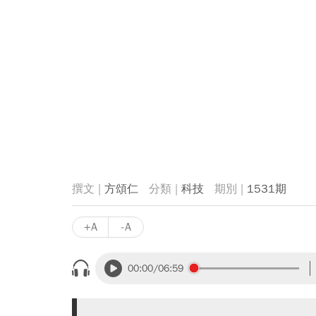
方頌仁
科技
1531期
+A
-A
00:00
/06:59