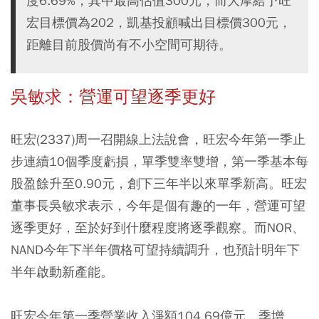
度6.69%，其中最高估值300元，而大摩給予旺
宏目標價為202，凱基投顧喊出目標價300元，
距離目前股價尚有不小空間可期待。
吳敏求：營運可望逐季更好
旺宏(2337)周一召開線上法說會，旺宏今年第一季止
步連續10個季度虧損，單季雙率雙增，第一季基本每
股盈餘升至0.90元，創下三年半以來單季新高。旺宏
董事長吳敏求表示，今年是個有趣的一年，營運可望
逐季更好，至於好到什麼程度將逐季觀察。而NOR、
NAND今年下半年價格可望持續調升，也預計明年下
半年啟動新產能。
旺宏今年第一季營業收入淨額104.69億元，季增