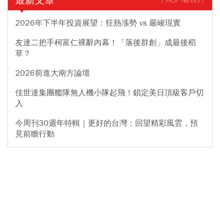
最新文章
/ HOT NEWS /
2026年下半年投資展望：狂熱漲勢 vs 嚴峻現實
友達二把手柯富仁裸辭內幕！「落後群創」成最後稻
草？
2026前進大南方論壇
佳世達集團艦隊無人機小隊起飛！鎖定美日頂級客戶切
入
今周刊30週年特輯｜更好的台灣：回望精彩風雲，預
見前瞻行動