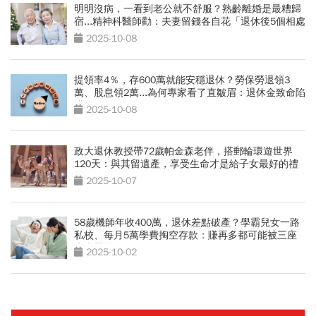
明明沒病，一看到老公就不舒服？熟齡離婚是最糟歸
宿...精神科醫師勸：夫妻留錢各自花「退休後5個相處
之道」
2025-10-08
提領率4％，存600萬就能安穩退休？勞保勞退領3
萬、股息領2萬...為何專家看了直皺眉：退休金致命陷
阱
2025-10-08
政大退休教授帶72歲帕金森老伴，搭郵輪環遊世界
120天：與其留遺產，享受生命才是給子女最好的禮
物
2025-10-07
58歲機師年收400萬，退休差點破產？學霸兒女一路
私校、每月5萬學費掏空存款：賺再多都可能被三座
大山壓垮
2025-10-02