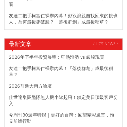
看
友達二把手柯富仁裸辭內幕！彭双浪親自找回來的接班
人，為何最後撕破臉？「落後群創」成最後稻草？
最新文章
/ HOT NEWS /
2026年下半年投資展望：狂熱漲勢 vs 嚴峻現實
友達二把手柯富仁裸辭內幕！「落後群創」成最後稻
草？
2026前進大南方論壇
佳世達集團艦隊無人機小隊起飛！鎖定美日頂級客戶切
入
今周刊30週年特輯｜更好的台灣：回望精彩風雲，預
見前瞻行動