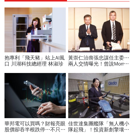
抱專利「飛天豬」站上AI風
黃崇仁治喪張忠謀任主委…
口 川湖科技總經理 林淑珍
兩人交情曝光！曾說Morris
是老大：力積電能活都他幫
我！遺屬發聲「明年定要配
股」
華邦電可以買嗎？財報亮眼
佳世達集團艦隊「無人機小
股價卻吞半根跌停…不只外
隊起飛」！投資新創擎壤、