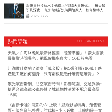
厭倦賣肝換薪水？他線上開課3天賣破億元！每天加
班到深夜，有房有錢卻沒時間陪家人，如何翻轉人
生？
2025-08-27
熱門話題
/ HOT ARTICLES /
天氣／白海豚颱風最新路徑圖「陸警準備」！豪大雨紫
爆影響時間曝光，颱風假機率多大，10日報先看
川湖做什麼的？躋身「萬金股」抱1張年賺760萬！傳
產鐵工廠如何翻身「只有兩根鐵憑什麼賣這麼貴」？
漢光演習斷網、防空演習時間！影響範圍、交通異動…
捷運台鐵高鐵公車停駛？城鎮韌性演習不配合最高罰
15萬
《吉伊卡哇》電影7/31上映！威秀影城特典、預售套
票…販售資訊整理，討伐棒+小卡必收、上映戲院一文