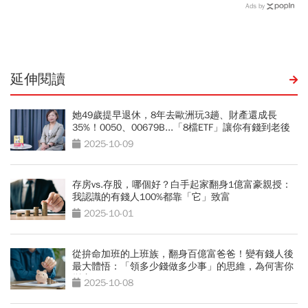
資終結連3買改賣超1.8萬
翔隆，總座親督軍養大精
Ads by
張利空，要抱要殺全看2重
兵：鎖定美日頂級客戶切入
點
延伸閱讀
她49歲提早退休，8年去歐洲玩3趟、財產還成長
35%！0050、00679B...「8檔ETF」讓你有錢到老後
2025-10-09
存房vs.存股，哪個好？白手起家翻身1億富豪親授：
我認識的有錢人100%都靠「它」致富
2025-10-01
從拚命加班的上班族，翻身百億富爸爸！變有錢人後
最大體悟：「領多少錢做多少事」的思維，為何害你
變窮？
2025-10-08