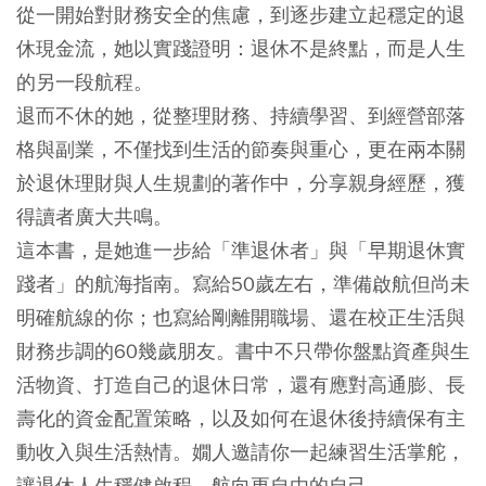
從一開始對財務安全的焦慮，到逐步建立起穩定的退
休現金流，她以實踐證明：退休不是終點，而是人生
的另一段航程。
退而不休的她，從整理財務、持續學習、到經營部落
格與副業，不僅找到生活的節奏與重心，更在兩本關
於退休理財與人生規劃的著作中，分享親身經歷，獲
得讀者廣大共鳴。
這本書，是她進一步給「準退休者」與「早期退休實
踐者」的航海指南。寫給50歲左右，準備啟航但尚未
明確航線的你；也寫給剛離開職場、還在校正生活與
財務步調的60幾歲朋友。書中不只帶你盤點資產與生
活物資、打造自己的退休日常，還有應對高通膨、長
壽化的資金配置策略，以及如何在退休後持續保有主
動收入與生活熱情。嫺人邀請你一起練習生活掌舵，
讓退休人生穩健啟程，航向更自由的自己。