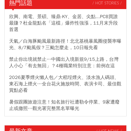
熱門話題
/ HOT STORIES /
欣興、南電、景碩、臻鼎-KY、金居、尖點...PCB買誰
最賺？杜金龍點名「這檔」爆炸性強漲，11月末升段
首選
天氣／白海豚颱風最新路徑！北北基桃暴風圈侵襲率曝
光、8/7颱風假？三颱怎麼走，10日報先看
禁止你出境就禁止…中國出入境新規9/15上路，台灣
人小心「有去無回」？4種職業特別注意：前例在這
2026夏季煙火懶人包／大稻埕煙火、淡水漁人碼頭、
東石海上煙火…全台花火施放時間、表演卡司、最佳觀
賞點必看
暑假跟團旅遊注意！知名旅行社遭勒令停業、9家遭廢
止或撤照…觀光署完整黑名單曝光