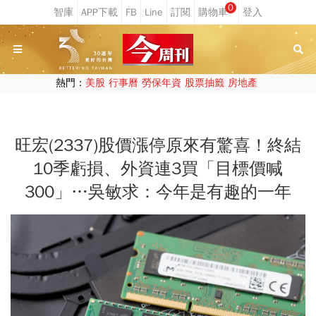
0
熱門：
美股
行事曆
勞保年資
股票抽籤
房地產
旺宏(2337)股價漲停原來有驚喜！終結
10季虧損、外資連3買「目標價喊
300」…吳敏求：今年是有趣的一年