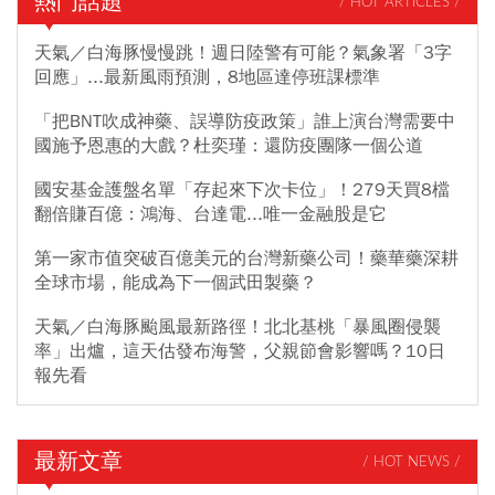
熱門話題
/ HOT ARTICLES /
天氣／白海豚慢慢跳！週日陸警有可能？氣象署「3字
回應」...最新風雨預測，8地區達停班課標準
「把BNT吹成神藥、誤導防疫政策」誰上演台灣需要中
國施予恩惠的大戲？杜奕瑾：還防疫團隊一個公道
國安基金護盤名單「存起來下次卡位」！279天買8檔
翻倍賺百億：鴻海、台達電...唯一金融股是它
第一家市值突破百億美元的台灣新藥公司！藥華藥深耕
全球市場，能成為下一個武田製藥？
天氣／白海豚颱風最新路徑！北北基桃「暴風圈侵襲
率」出爐，這天估發布海警，父親節會影響嗎？10日
報先看
最新文章
/ HOT NEWS /