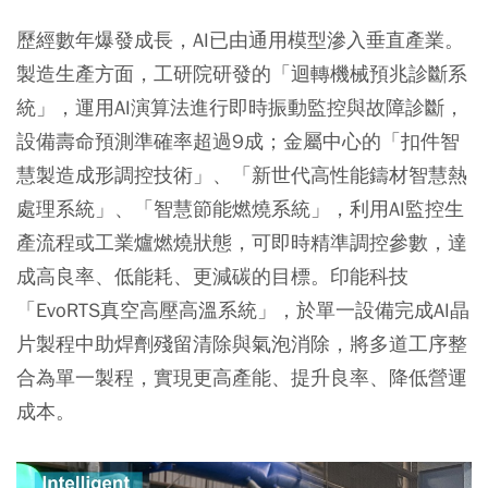
歷經數年爆發成長，AI已由通用模型滲入垂直產業。
製造生產方面，工研院研發的「迴轉機械預兆診斷系
統」，運用AI演算法進行即時振動監控與故障診斷，
設備壽命預測準確率超過9成；金屬中心的「扣件智
慧製造成形調控技術」、「新世代高性能鑄材智慧熱
處理系統」、「智慧節能燃燒系統」，利用AI監控生
產流程或工業爐燃燒狀態，可即時精準調控參數，達
成高良率、低能耗、更減碳的目標。印能科技
「EvoRTS真空高壓高溫系統」，於單一設備完成AI晶
片製程中助焊劑殘留清除與氣泡消除，將多道工序整
合為單一製程，實現更高產能、提升良率、降低營運
成本。