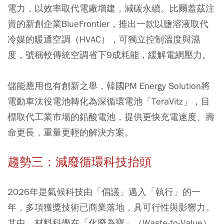
電力，以效率取代電廠增建，減碳永續。比爾蓋茲注
資的新創企業BlueFrontier，推出一款以鹽溶液取代
冷媒的暖通空調（HVAC），可獨立控制溫度與濕
度，號稱較傳統空調省下9成耗能，緩解電網壓力。
儲能應用也有創新之舉，韓國PM Energy Solution將
電動車汰役電池轉化為深循環電池「TeraVitz」，目
標取代工業市場的鉛酸電池，提供更快充電速度、壽
命更長，重量更輕的解決方案。
趨勢三：減廢循環科技抬頭
2026年是氣候科技由「倡議」邁入「執行」的一
年，多項獲獎技術已商業落地，具可行性與影響力。
其中，材料科學在「化廢為寶」（Waste-to-Value）