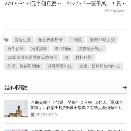
279.5→150元半個月腰
10275「一張千萬」！員工
斬，徐秀蘭端出Q2好成
年薪平均540萬…中年失業
Ads by
績、罕見抱屈自家股票：真
工程師如何孵出「萬金股」
的被低估了
愛迪生獎
創新界奧斯卡
工研院
臺灣16項大獎
再生韌帶
預兆診斷
道路鋪面
虛實融合顯示
3D鋁製微流道熱虹吸散熱器
AI
材料科學
能源、氣候與韌性
減廢循環科技
健康、醫療與生物科技
延伸閱讀
月底發錢了！勞退、勞保年金入帳，6類人「退休金
加發」...存摺出現2筆錢正常嗎？有些人為何領不到
2026-06-29