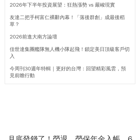
2026年下半年投資展望：狂熱漲勢 vs 嚴峻現實
友達二把手柯富仁裸辭內幕！「落後群創」成最後稻
草？
2026前進大南方論壇
佳世達集團艦隊無人機小隊起飛！鎖定美日頂級客戶切
入
今周刊30週年特輯｜更好的台灣：回望精彩風雲，預
見前瞻行動
月底發錢了！勞退、勞保年金入帳，6