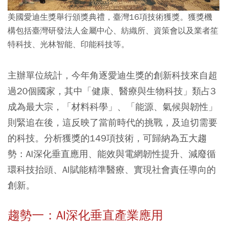
美國愛迪生獎舉行頒獎典禮，臺灣16項技術獲獎。獲獎機
構包括臺灣研發法人金屬中心、紡織所、資策會以及業者笙
特科技、光林智能、印能科技等。
主辦單位統計，今年角逐愛迪生獎的創新科技來自超
過20個國家，其中「健康、醫療與生物科技」類占3
成為最大宗，「材料科學」、「能源、氣候與韌性」
則緊追在後，這反映了當前時代的挑戰，及迫切需要
的科技。分析獲獎的149項技術，可歸納為五大趨
勢：AI深化垂直應用、能效與電網韌性提升、減廢循
環科技抬頭、AI賦能精準醫療、實現社會責任導向的
創新。
趨勢一：
AI
深化垂直產業應用