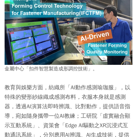
金屬中心「扣件智慧製造成形調控技術」。
教育與娛樂方面，紡織所「AI動作感測瑜珈服」，以
特殊的變形紗線織成感測布料，衣服本身就是感測
器，透過AI演算法即時辨識、比對動作，提供語音指
導，宛如隨身攜帶一位AI教練；工研院「虛實融合顯
示互動系統」、資策會「Edge AI驅動之XR沉浸式互
動通訊系統」，分別應用AI辨識、AI生成技術，提供