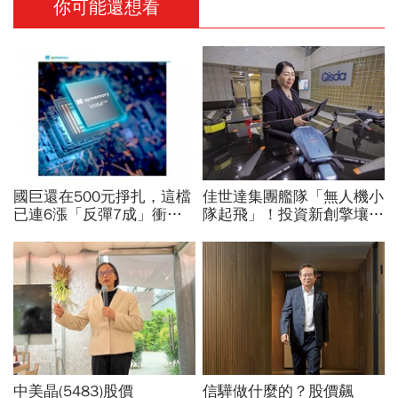
你可能還想看
國巨還在500元掙扎，這檔
佳世達集團艦隊「無人機小
已連6漲「反彈7成」衝千
隊起飛」！投資新創擎壤、
金股，法人喊到1430元，
翔隆，總座親督軍養大精
還有5成空間
兵：鎖定美日頂級客戶切入
中美晶(5483)股價
信驊做什麼的？股價飆