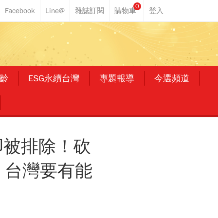
0
齡
ESG永續台灣
專題報導
今選頻道
卻被排除！砍
，台灣要有能