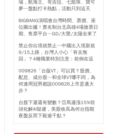
場，航海王、哥吉拉、七龍珠、寶可
夢…盤點打卡熱點，活動只到這天
BIGBANG演唱會台灣時間、票價、座
位圖出爐！實名制台北高雄4場搶票日
期、售票平台…GD/大聲/太陽全來了
禁止你出境就禁止…中國出入境新規
9/15上路，台灣人小心「有去無
回」？4種職業特別注意：前例在這
009826「台版VT」可以買？股價、
配息、成分股…和全球VT哪不同，為
何連周冠男都說009826上市是邁大
步？
台股下週還有變數？亞馬遜漲15%領
頭化解AI疑慮，美股收高為何台指期
夜盤反而下殺逾千點？