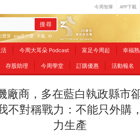
搜尋
怎麼算
esg是什麼
天氣
AI
生活
今周大耳朵 Podcast
富足今周起
幸福熟
存股助理
今周學堂
訂購優惠
活動報名
人機廠商，多在藍白執政縣市
我不對稱戰力：不能只外購
力生產