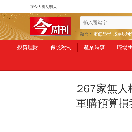
在今天看見明天
熱門：
市值型etf
股票股利
投資理財
保險稅制
產業時事
職場
267家無
軍購預算損