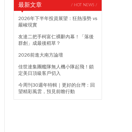
最新文章
/ HOT NEWS /
2026年下半年投資展望：狂熱漲勢 vs
嚴峻現實
友達二把手柯富仁裸辭內幕！「落後
群創」成最後稻草？
2026前進大南方論壇
佳世達集團艦隊無人機小隊起飛！鎖
定美日頂級客戶切入
今周刊30週年特輯｜更好的台灣：回
望精彩風雲，預見前瞻行動